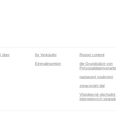
/ über
für Verkäufer
Report content
Einmalinsertion
die Grundsätze von
Personaldatenverarbe
nastavení soukromí
zpracování dat
Všeobecné obchodní
internetových stráne