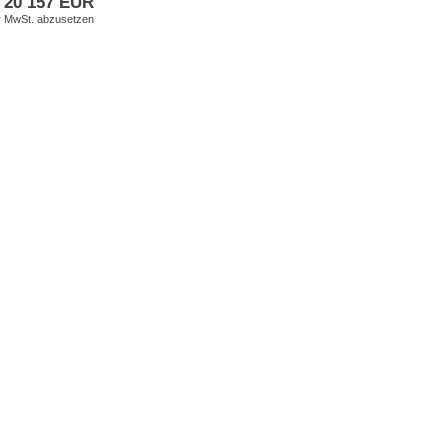
20 157 EUR
er MwSt. abzusetzen