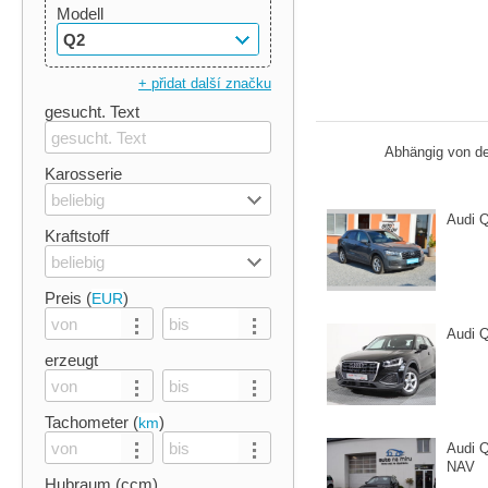
Modell
Q2
+ přidat další značku
gesucht. Text
Abhängig von de
Karosserie
beliebig
Audi Q
Kraftstoff
beliebig
Preis (
)
EUR
Audi 
erzeugt
Tachometer (
)
km
Audi 
NAV
Hubraum (ccm)