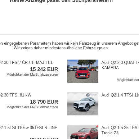
Keine Anzeige passt den Suchparametern
n eingegebenen Parametern haben wir kein Fahrzeug in unserem Angebot ge
Wir zeigen daher mindestens ähnliche Fahrzeuge an.
2 30 TFSi / ČR / 1. MAJITEL
Audi Q2 2.0 QUATTR
KAMERA
15 242 EUR
Möglichkeit der MwSt. abzusetzen
Möglichkeit d
Q2 30 TFSI 81 kW
Audi Q2 1.4 TFSI 11
18 790 EUR
Möglichkeit der MwSt. abzusetzen
Q2 1.5TSI 110kw 35TFSI S​-LINE
Audi Q2 1.5 35 TFSI
Tronic Zá