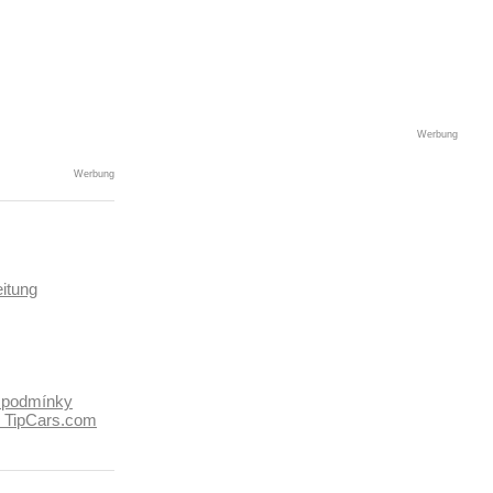
Werbung
Werbung
itung
 podmínky
k TipCars.com