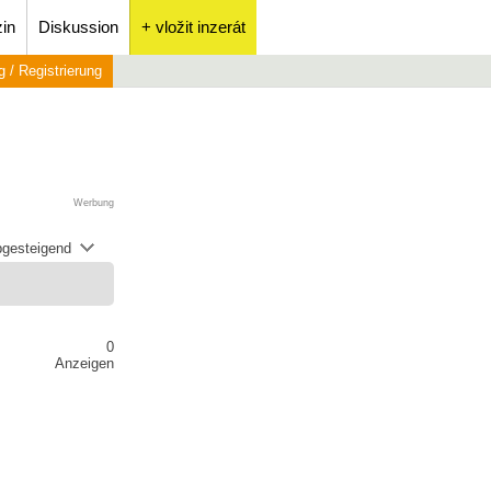
in
Diskussion
+ vložit inzerát
 / Registrierung
Werbung
abgesteigend
0
Anzeigen