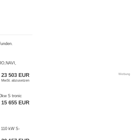
funden.
O,​NAVI,​
23 503 EUR
Werbung
er MwSt. abzusetzen
0kw S tronic
15 655 EUR
 110 kW S​-