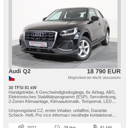
18 790 EUR
Audi Q2
Möglichkeit der MwSt. abzusetzen
30 TFSI 81 kW
Handgetriebe, 6 Geschwindigkeitsgänge, 6x Airbag, ABS,
Elektronisches Stabilitätsprogramm (ESP), Servolenkung,
2-Zonen Klimaanlage, Klimaautomatik, Tempomat, LED
denní svícení, Alufelgen, erfüllt 'EURO VI', Bordcomputer,
hlasové ovládání palubního počítače, elektronická ruční
Ursprungsland CZ,​ erster Inhaber,​ unfallfrei,​ Garantie
brzda, parkovací senzory přední, parkovací senzory zadní,
Scheck​- Heft,​ Pro více informací neváhejte kontaktovat
Fahrkamera, Lichtsensor, Scheibenwischersensor, Lenkrad
prodejce: Jan Jančál...
einstellbar, Multifunktionslenkrad,
2022
39 tkm
81 kW