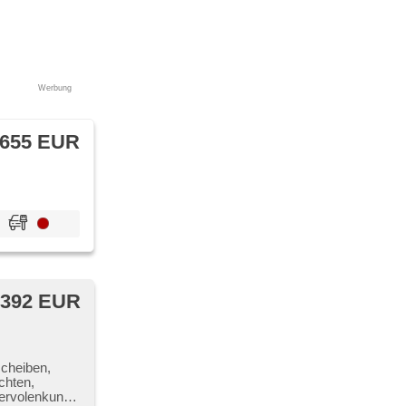
Werbung
 655 EUR
 392 EUR
scheiben,
chten,
Servolenkung,