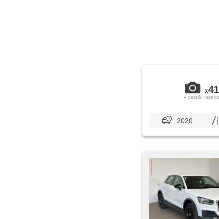
41
x
v detailu inzerc
2020