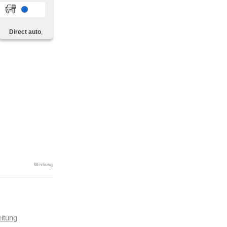
ěrka,
 odemykání,
era,
nstellbar,
Direct auto
,
ný paket,
ítače,
imaablage,
,
ní,
Werbung
itung