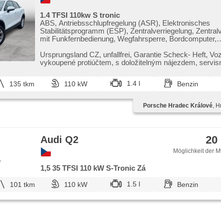
1.4 TFSI 110kw S tronic
ABS, Antriebsschlupfregelung (ASR), Elektronisches
Stabilitätsprogramm (ESP), Zentralverriegelung, Zentral
mit Funkfernbedienung, Wegfahrsperre, Bordcomputer,
Nebelscheinwerfer, Scheinwerferwaschanlagen, El. Spie
Spiegel, Alufelgen, beheizte Sitze, Tempomat, Multifunkt
Ursprungsland CZ,​ unfallfrei,​ Garantie Scheck​- Heft,​ Voz
Servolenkung, Getönte Scheiben, hands free,
vykoupené protiúčtem,​ s doložitelným nájezdem,​ servisní 
Scheibenwischersensor, Autoradio, El. Seitenscheiben,
zko...
Assistent, autom. Sperrdiferential, Heckscheibenwischer
1.4 l
135 tkm
110 kW
Benzin
Außenthermometer, Teilbare Rücksitzbank, Automatikgetr
Leuchten, Reifendrucksensor, Vorderlichter LED, Start-
Adaptive Geschwindigkeitsregelung, asistent rozjezdu 
Porsche Hradec Králové
, H
(HSA), Bluetooth, El. Deckel des Kofferraums, El. Klappsp
Lenkrad einstellbar, Dachträger, parkovací senzory zadn
Klimaautomatik, Schaltflutlicht, Uhr Spur, USB, Lichtsen
Überwachung der Ermüdung des Fahrers, Abnutzungss
20
Audi Q2
Bremsbelages, LED denní svícení, plnohodnotné rezervn
zatmavená zadní skla
Möglichkeit der M
e
1,5 35 TFSI 110 kW S-Tronic Zá
1.5 l
101 tkm
110 kW
Benzin