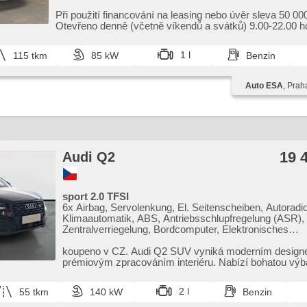
Zentralverriegelung mit Funkfernbedienung, Elektronisc
Stabilitätsprogramm (ESP), ABS, isofix, elektronická ruč
Při použití financování na leasing nebo úvěr sleva 50 00
Beifahrerairbagdeaktivierung, 6x Airbag
Otevřeno denně (včetně víkendů a svátků) 9.00​-22.00 h
vozy s garancí!
1 l
115 tkm
85 kW
Benzin
Auto ESA
, Prah
19 
Audi Q2
sport 2.0 TFSI
6x Airbag, Servolenkung, El. Seitenscheiben, Autoradio
Klimaautomatik, ABS, Antriebsschlupfregelung (ASR),
Zentralverriegelung, Bordcomputer, Elektronisches
Stabilitätsprogramm (ESP), Nebelscheinwerfer, beheizt
Scheibenwischersensor, starten per Taste, Reifendruc
koupeno v CZ. Audi Q2 SUV vyniká moderním design
Automatikgetriebe, Antrieb 4x4
prémiovým zpracováním interiéru. Nabízí bohatou výb
bezpečnostní technol...
2 l
55 tkm
140 kW
Benzin