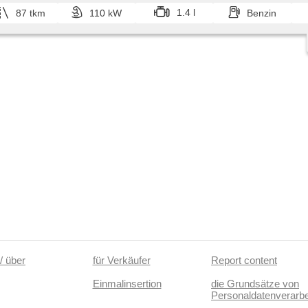
Seitenscheiben, Heckscheibenwischer, zadní loketní op
Außenthermometer, Teilbare Rücksitzbank, bezklíčové
1.4 l
87 tkm
110 kW
Benzin
Reifendrucksensor, LED adaptivní světlomety, Fahrkam
Bluetooth, El. Deckel des Kofferraums, isofix, Lenkrad ei
řazení pádly pod volantem, starten per Taste, malý kože
elektronická ruční brzda, hlasové ovládání palubního poč
Schaltflutlicht, USB, Heck LED Leuchte, Lichtsensor, Kl
Fahrer-Airbag, Überwachung der Ermüdung des Fahrers
Beifahrerairbagdeaktivierung, höheneinstellbare Sitze,
Abnutzungssensor des Bremsbelages, LED denní svíce
samostmívací zrcátka, parkovací senzory přední
/ über
für Verkäufer
Report content
Einmalinsertion
die Grundsätze von
Personaldatenverarbe