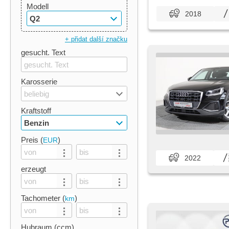
Modell
2018
Q2
+ přidat další značku
gesucht. Text
Karosserie
beliebig
Kraftstoff
Benzin
Preis (
)
EUR
2022
erzeugt
Tachometer (
)
km
Hubraum (ccm)