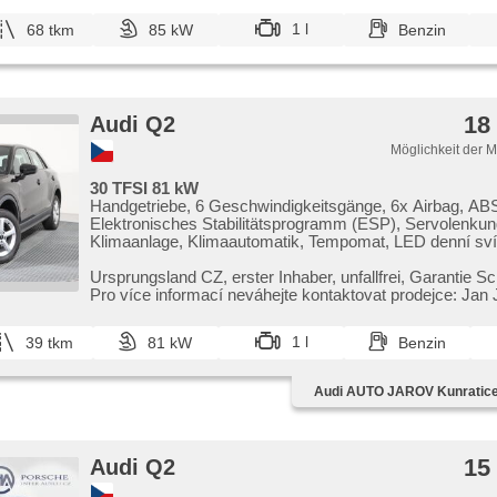
1 l
68 tkm
85 kW
Benzin
18
Audi Q2
Möglichkeit der 
30 TFSI 81 kW
Handgetriebe, 6 Geschwindigkeitsgänge, 6x Airbag, AB
Elektronisches Stabilitätsprogramm (ESP), Servolenkun
Klimaanlage, Klimaautomatik, Tempomat, LED denní sví
Alufelgen, erfüllt 'EURO VI', Bordcomputer, hlasové ovlá
palubního počítače, elektronická ruční brzda, parkovací
Ursprungsland CZ,​ erster Inhaber,​ unfallfrei,​ Garantie Sch
přední, parkovací senzory zadní, Fahrkamera, Lichtsens
Pro více informací neváhejte kontaktovat prodejce: Jan J
Scheibenwischersensor, Lenkrad einstellbar, Multifunkti
Beifahrerairbagdeaktivierung, hands free, Bluetooth, El.
1 l
39 tkm
81 kW
Benzin
Kofferraums, El. Seitenscheiben, El. Spiegel, Wegfahrsp
Zentralverriegelung mit Funkfernbedienung, beheizte Sit
höheneinstellbare Sitze, Positionssitze, Abnutzungssen
Audi AUTO JAROV Kunratice, 
Bremsbelages, Vorderlichter LED, Start-Stop System, 
Autoradio, Außenthermometer, beheizte Spiegel, Teilbar
Rücksitzbank, Innenthermometer, Heckscheibenwischer
pohon, Längssitzvorschub, Ausziehbare Kopflehnen, Ga
15
Audi Q2