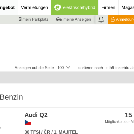
ngebot
Vermietungen
elektrisch/hybrid
Firmen
Magaz
mein Parkplatz
meine Anzeigen
Anmeldung
Anzeigen auf die Seite :
100
sortieren nach :
stáří inzerátu 
 Benzin
15
Audi Q2
Möglichkeit der M
e
30 TFSi / ČR / 1. MAJITEL