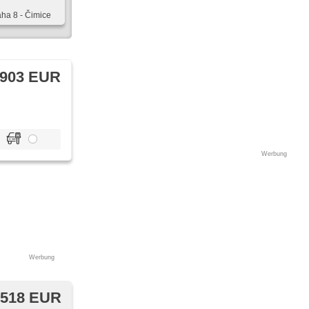
aha 8 - Čimice
 903 EUR
Werbung
Werbung
 518 EUR