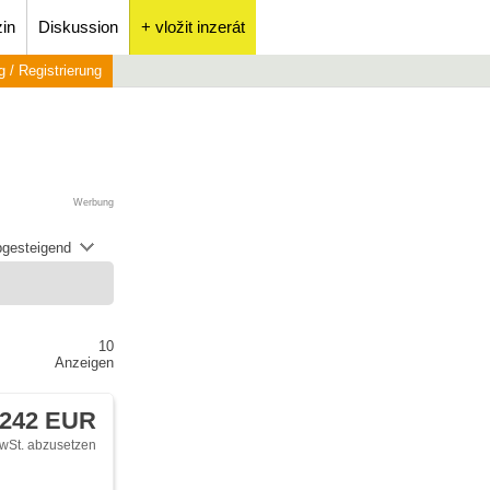
in
Diskussion
+ vložit inzerát
 / Registrierung
Werbung
abgesteigend
10
Anzeigen
 242 EUR
wSt. abzusetzen