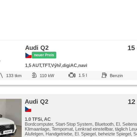
15
Audi Q2
neuer Preis
e
1,5 AUT,TFT,Výhř,digiAC,navi
1.5 l
133 tkm
110 kW
Benzin
12
Audi Q2
1.0 TFSi, AC
Bordcomputer, Start-Stop System, Bluetooth, El. Seiten
Klimaanlage, Tempomat, Lenkrad einstellbar, täglich Leu
Alufelgen, Handgetriebe, El. Spiegel, beheizte Spiegel, 