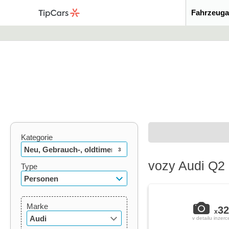
Fahrzeuga
Kategorie
Neu, Gebrauch-, oldtimer
3
vozy Audi Q2
Type
Personen
Marke
32
x
Audi
v detailu inzerc