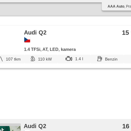
AAA Auto
, Pr
15
Audi Q2
1.4 TFSi, AT, LED, kamera
1.4 l
107 tkm
110 kW
Benzin
16
Audi Q2