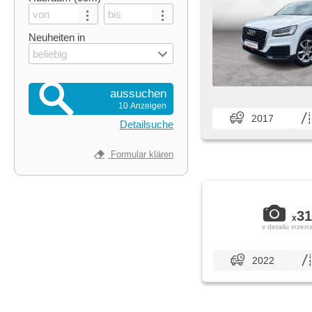
Neuheiten in
beliebig
aussuchen
10 Anzeigen
2017
Detailsuche
Formular klären
31
x
v detailu inzerc
2022