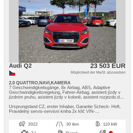
23 503 EUR
Audi Q2
Möglichkeit der MwSt. abzusetzen
2,0 QUATTRO,NAVI,KAMERA
7 Geschwindigkeitsgänge, 8x Airbag, ABS, Adaptive
Geschwindigkeitsregelung, Fahrer-Airbag, asistent jízdy v
jízdním pruhu, asistent jízdy v koloně, asistent rozjezdu do
kopce (HSA), autom. Aktivation der Warnflutlicht,
Klimaautomatik, Automatikgetriebe, automatisch im Berg
Ursprungsland CZ,​ erster Inhaber,​ Garantie Scheck​- Heft,​
bremsen , automatické přepínání dálkových světel, AUX,
Pravidelný servis​-servisní kniha 2x klíč VIN​-
Bluetooth, Zentralverriegelung mit Funkfernbedienung,
WAUZZZGA1NA036231
Zentralverriegelung, Beifahrerairbagdeaktivierung, digitální
2022
30 tkm
110 kW
příjem rádia (DAB), digitální přístrojová deska, dotykové
ovládání palubního počítače, El. Seitenscheiben, El.
2 l