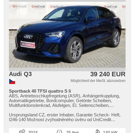
39 240 EUR
Audi Q3
Möglichkeit der MwSt. abzusetzen
Sportback 40 TFSI quattro S li
ABS, Antriebsschlupfregelung (ASR), Anhängerkupplung,
Automatikgetriebe, Bordcomputer, Getönte Scheiben,
Multifunktionslenkrad, Alufelgen, El. Seitenscheiben,
Heckscheibenwischer, Klimaautomatik, Längssitzvorschub,
Ausziehbare Kopflehnen, Positionssitze, Autoradio, Teilbare
Ursprungsland CZ,​ erster Inhaber,​ Garantie Scheck​- Heft,​
Rücksitzbank, El. Spiegel, beheizte Spiegel, Servolenkung,
I246​-140 Možnost zvýhodněného úvěru od UniCredit
beheizte Sitze, USB, Sportsitze, Tempomat,
Leasing. V případě využi...
Außenthermometer, Wegfahrsperre, Zentralverriegelung,
2024
25 tkm
140 kW