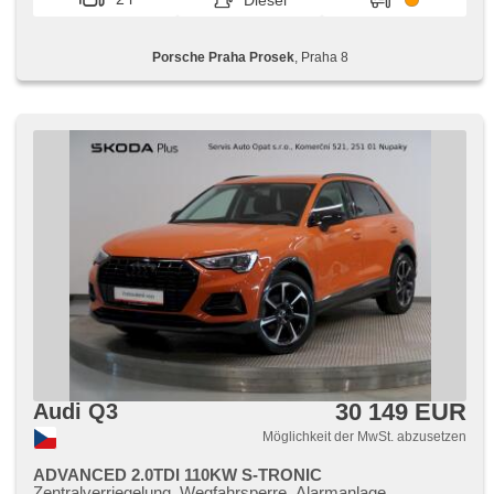
Diesel
System, Adaptive Geschwindigkeitsregelung, isofix,
Lenkrad einstellbar, starten per Taste, Dachträger, parkovací
senzory zadní, Klimaautomatik, Lichtsensor, Blind Spot
Porsche Praha Prosek
, Praha 8
Anzeige, Überwachung der Ermüdung des Fahrers,
Abnutzungssensor des Bremsbelages
30 149 EUR
Audi Q3
Möglichkeit der MwSt. abzusetzen
ADVANCED 2.0TDI 110KW S-TRONIC
Zentralverriegelung, Wegfahrsperre, Alarmanlage,