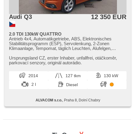
12 350 EUR
Audi Q3
2.0 TDI 130kW QUATTRO
Antrieb 4x4, Automatikgetriebe, ABS, Elektronisches
Stabilitätsprogramm (ESP), Servolenkung, 2-Zonen
Klimaanlage, Tempomat, täglich Leuchten, Alufelgen,
Bordcomputer, elektronická ruční brzda, Navigation,
Lichtsensor, Scheibenwischersensor, Lenkrad einstellbar,
Ursprungsland CZ,​ erster Inhaber,​ unfallfrei,​ otáčkoměr,​
Multifunktionslenkrad, Beifahrerairbagdeaktivierung, El.
parkovací senzory,​ originál autorádio.
Vorderscheiben, dojezdové rezervní kolo, El. Spiegel,
Wegfahrsperre, Zentralverriegelung mit Funkfernbedienung,
2014
127 tkm
130 kW
Zentralverriegelung, beheizte Sitze, höheneinstellbare
Fahrersitz, Positionssitze, Nebelscheinwerfer,
2 l
Diesel
Außenthermometer, beheizte Frontscheibe, Klimaablage,
Teilbare Rücksitzbank, Heckscheibenwischer, Getönte
Scheiben, El. Anlasser, malý kožený paket
ALVACOM s.r.o.
, Praha 8, Dolní Chabry