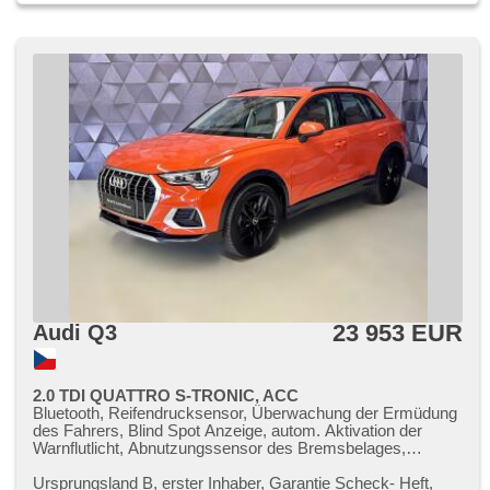
23 953 EUR
Audi Q3
2.0 TDI QUATTRO S-TRONIC, ACC
Bluetooth, Reifendrucksensor, Überwachung der Ermüdung
des Fahrers, Blind Spot Anzeige, autom. Aktivation der
Warnflutlicht, Abnutzungssensor des Bremsbelages,
elektronická ruční brzda, Wegfahrsperre, Alarmanlage,
bezklíčové odemykání, bezklíčové startování, Start-Stop
Ursprungsland B,​ erster Inhaber,​ Garantie Scheck​- Heft,​