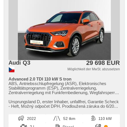
29 698 EUR
Audi Q3
Möglichkeit der MwSt. abzusetzen
Advanced 2.0 TDI 110 kW S tron
ABS, Antriebsschlupfregelung (ASR), Elektronisches
Stabilitätsprogramm (ESP), Zentralverriegelung,
Zentralverriegelung mit Funkfernbedienung, Wegfahrsperre,
Navigation, Bordcomputer, El. Spiegel, beheizte Spiegel,
Alufelgen, beheizte Sitze, Tempomat, Multifunktionslenkrad,
Ursprungsland D,​ erster Inhaber,​ unfallfrei,​ Garantie Scheck​
Antrieb 4x4, Servolenkung, Getönte Scheiben, hands free,
- Heft,​ Možný odpočet DPH. Prodloužená záruka do 6/2027
Scheibenwischersensor, Anhängerkupplung, Autoradio, El.
/ 100.000km. P...
Seitenscheiben, Brems-Assistent, Heckscheibenwischer,
2022
52 tkm
110 kW
Sportsitze, Teilbare Rücksitzbank, Automatikgetriebe,
täglich Leuchten, Vorderlichter LED, Fahrkamera, Start-Stop
2 l