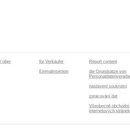
/ über
für Verkäufer
Report content
Einmalinsertion
die Grundsätze von
Personaldatenverarbe
nastavení soukromí
zpracování dat
Všeobecné obchodní
internetových stráne