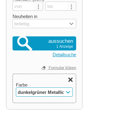
Neuheiten in
beliebig
aussuchen
1 Anzeige
Detailsuche
Formular klären
Farbe
dunkelgrüner Metallic-
Lack