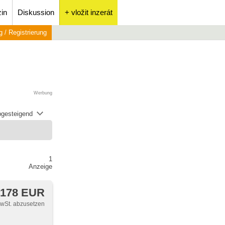
in
Diskussion
+ vložit inzerát
 / Registrierung
Werbung
abgesteigend
1
Anzeige
 178 EUR
MwSt. abzusetzen