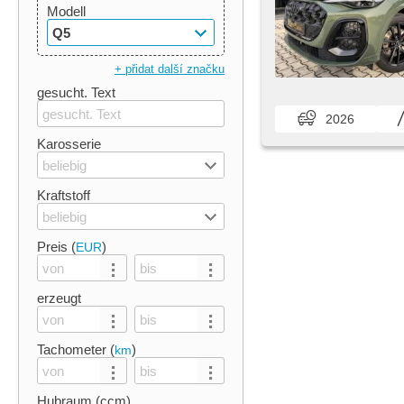
Modell
Q5
+ přidat další značku
gesucht. Text
2026
Karosserie
beliebig
Kraftstoff
beliebig
Preis (
)
EUR
erzeugt
Tachometer (
)
km
Hubraum (ccm)