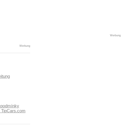
Werbung
Werbung
itung
 podmínky
k TipCars.com