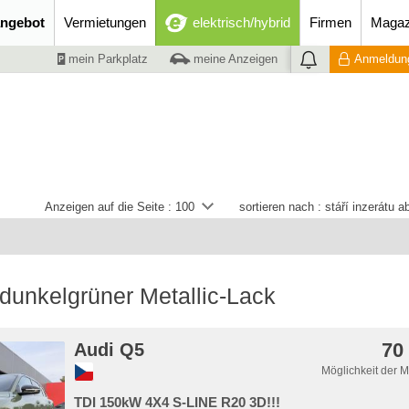
ngebot
Vermietungen
elektrisch/hybrid
Firmen
Magaz
mein Parkplatz
meine Anzeigen
Anmeldung
Anzeigen auf die Seite :
100
sortieren nach :
stáří inzerátu 
dunkelgrüner Metallic-Lack
70
Audi Q5
Möglichkeit der 
TDI 150kW 4X4 S-LINE R20 3D!!!