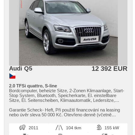
12 392 EUR
Audi Q5
2.0 TFSi quattro, S-line
Bordcomputer, beheizte Sitze, 2-Zonen Klimaanlage, Start-
Stop System, Bluetooth, Speicherkarte, El. einstellbare
Sitze, El. Seitenscheiben, Klimaautomatik, Ledersitze,
Tempomat, Lenkrad einstellbar, Multifunktionslenkrad, CD-
Wechsler, DVD-Player, Bi Xenon-Scheinwerfer, bezklíčové
Garantie Scheck​- Heft,​ Při použití financování na leasing
odemykání, El. Deckel des Kofferraums, täglich Leuchten,
nebo úvěr sleva 50 000 Kč. Otevřeno denně (včetně
Alufelgen, Handgetriebe, El. Spiegel, beheizte Spiegel,
víkendů a svátků) 9.00...
Scheinwerferwaschanlagen, El. Dachfenster, Servolenkung,
2011
104 tkm
155 kW
Antrieb 4x4, Elektronisches Stabilitätsprogramm (ESP),
Scheibenwischersensor, Nebelscheinwerfer, El.