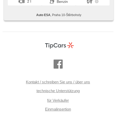
2 l
Benzin
Klappspiegel, Panoramadach, Reifendrucksensor, starten
per Taste, ABS, Antriebsschlupfregelung (ASR), isofix,
elektronická ruční brzda, 6x Airbag
Auto ESA
, Praha 10-Štěrboholy
Kontakt / schreiben Sie uns / über uns
technische Unterstützung
für Verkäufer
Einmalinsertion