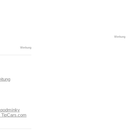
Werbung
Werbung
itung
 podmínky
k TipCars.com