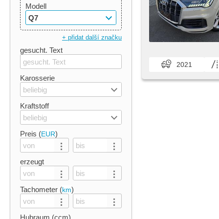
Modell
Q7
+ přidat další značku
gesucht. Text
2021
Karosserie
beliebig
Kraftstoff
beliebig
Preis (
)
EUR
erzeugt
Tachometer (
)
km
Hubraum (ccm)