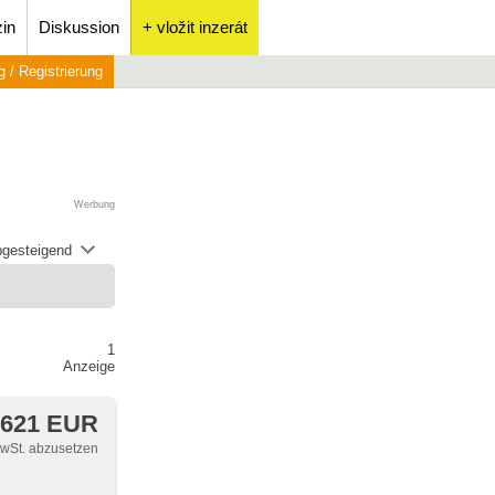
in
Diskussion
+ vložit inzerát
 / Registrierung
Werbung
abgesteigend
1
Anzeige
 621 EUR
MwSt. abzusetzen