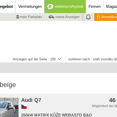
ngebot
Vermietungen
elektrisch/hybrid
Firmen
Magaz
mein Parkplatz
meine Anzeigen
Anmeldung
Anzeigen auf die Seite :
100
sortieren nach :
stáří inzerátu 
 beige
46
Audi Q7
Möglichkeit der 
250kW MATRIX KŮŽE WEBASTO B&O