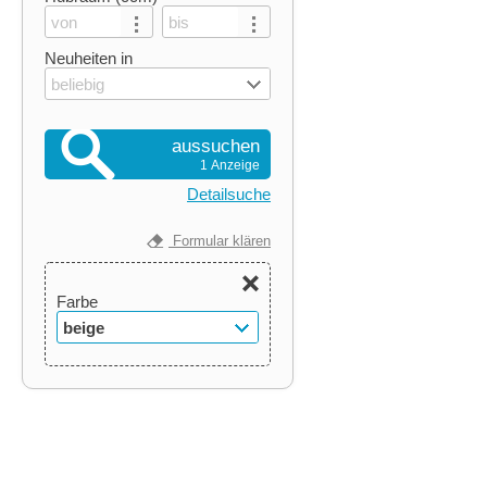
Neuheiten in
beliebig
aussuchen
1 Anzeige
Detailsuche
Formular klären
Farbe
beige