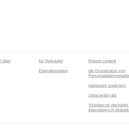
/ über
für Verkäufer
Report content
Einmalinsertion
die Grundsätze von
Personaldatenverarbe
nastavení soukromí
zpracování dat
Všeobecné obchodní
internetových stráne