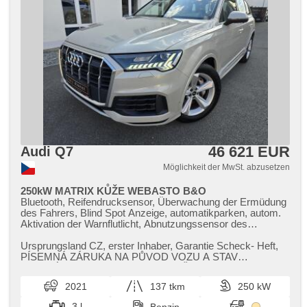
46 621 EUR
Audi Q7
Möglichkeit der MwSt. abzusetzen
250kW MATRIX KŮŽE WEBASTO B&O
Bluetooth, Reifendrucksensor, Überwachung der Ermüdung
des Fahrers, Blind Spot Anzeige, automatikparken, autom.
Aktivation der Warnflutlicht, Abnutzungssensor des
Bremsbelages, elektronická ruční brzda, Wegfahrsperre,
Alarmanlage, bezklíčové odemykání, bezklíčové startování,
Ursprungsland CZ,​ erster Inhaber,​ Garantie Scheck​- Heft,​
Start-Stop System, Bordcomputer, digitální příjem rádia
PÍSEMNÁ ZÁRUKA NA PŮVOD VOZU A STAV
(DAB), USB, Navigation, Telefon, digitální přístrojový štít,
NAJETÝCH KM. / 1.majitel / Původ ČR /...
dotykové ovládání palubního počítače, Autoradio, Apple
2021
137 tkm
250 kW
CarPlay, Android Auto, Multifunktionslenkrad, beheizte
Lenkrad, Lenkrad einstellbar, Klimaablage, ambientní
3 l