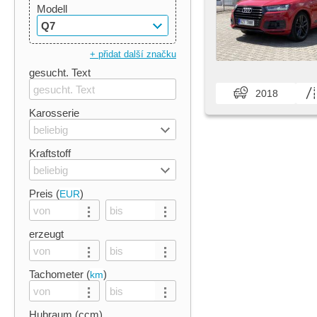
Modell
Q7
+ přidat další značku
gesucht. Text
2018
Karosserie
beliebig
Kraftstoff
beliebig
Preis (
)
EUR
erzeugt
Tachometer (
)
km
Hubraum (ccm)