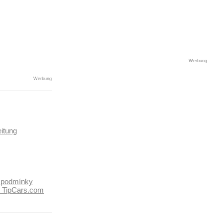
Werbung
Werbung
itung
 podmínky
k TipCars.com