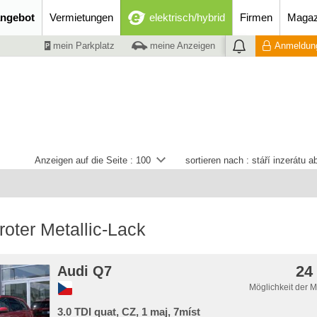
ngebot
Vermietungen
elektrisch/hybrid
Firmen
Magaz
mein Parkplatz
meine Anzeigen
Anmeldung
Anzeigen auf die Seite :
100
sortieren nach :
stáří inzerátu 
roter Metallic-Lack
24
Audi Q7
Möglichkeit der 
3.0 TDI quat, CZ, 1 maj, 7míst