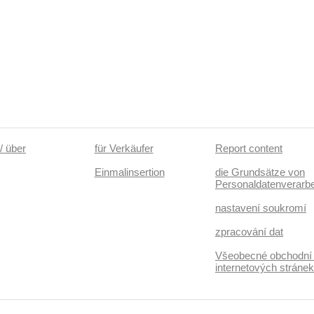
/ über
für Verkäufer
Report content
Einmalinsertion
die Grundsätze von
Personaldatenverarbe
nastavení soukromí
zpracování dat
Všeobecné obchodní
internetových stráne