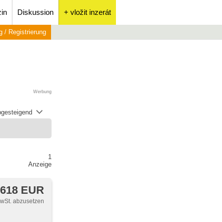
in
Diskussion
+ vložit inzerát
 / Registrierung
Werbung
abgesteigend
1
Anzeige
 618 EUR
MwSt. abzusetzen