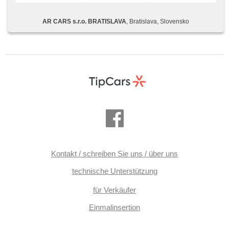
(AVM), parkovací senzory přední, Außenthermometer,
Elektronisches Stabilitätsprogramm (ESP),
AR CARS s.r.o. BRATISLAVA
, Bratislava, Slovensko
Antriebsschlupfregelung (ASR), Brems-Assistent, Antrieb
4x4, Automatikgetriebe, asistent jízdy v jízdním pruhu, Uhr
Spur, ABS
Kontakt / schreiben Sie uns / über uns
technische Unterstützung
für Verkäufer
Einmalinsertion