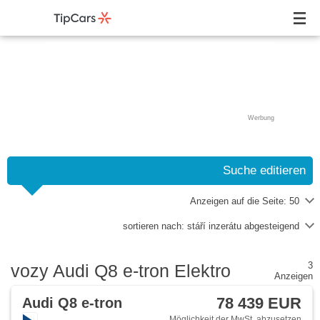
Werbung
Suche editieren
Anzeigen auf die Seite:
50
sortieren nach:
stáří inzerátu abgesteigend
3
vozy Audi Q8 e-tron Elektro
Anzeigen
78 439 EUR
Audi Q8 e-tron
Möglichkeit der MwSt. abzusetzen