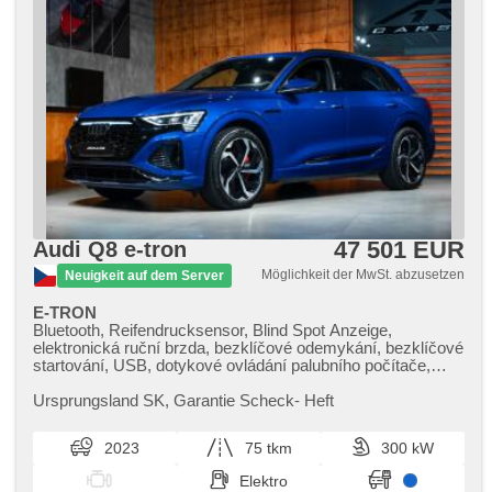
47 501 EUR
Audi Q8 e-tron
Möglichkeit der MwSt. abzusetzen
Neuigkeit auf dem Server
E-TRON
Bluetooth, Reifendrucksensor, Blind Spot Anzeige,
elektronická ruční brzda, bezklíčové odemykání, bezklíčové
startování, USB, dotykové ovládání palubního počítače,
bezdrátová nabíječka mobilních telefonů, Apple CarPlay,
Android Auto, Multifunktionslenkrad, ambientní osvětlení
Ursprungsland SK,​ Garantie Scheck​- Heft
interiéru, paměť nastavení sedadla řidiče, beheizte Sitze,
isofix, El. einstellbare Sitze, El. Spiegel, beheizte Spiegel, El.
2023
75 tkm
300 kW
Klappspiegel, Scheibenwischersensor, Lichtsensor, El.
Deckel des Kofferraums, Klimaautomatik, Dachscheibe,
Elektro
head-up display, Tempomat, 360° monitorovací systém