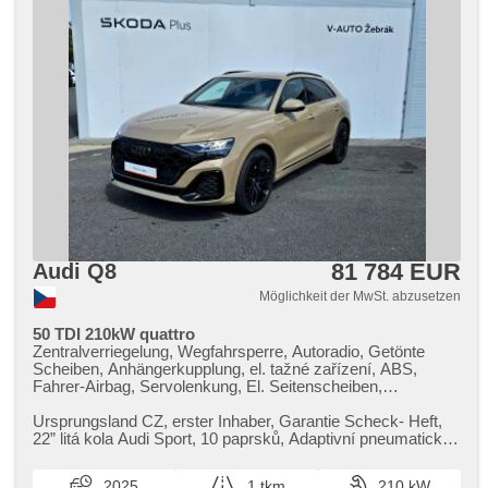
81 784 EUR
Audi Q8
Möglichkeit der MwSt. abzusetzen
50 TDI 210kW quattro
Zentralverriegelung, Wegfahrsperre, Autoradio, Getönte
Scheiben, Anhängerkupplung, el. tažné zařízení, ABS,
Fahrer-Airbag, Servolenkung, El. Seitenscheiben,
Bordcomputer, beheizte Sitze, Klimaautomatik, Klimaanlage,
Navigation, hands free, Elektronisches Stabilitätsprogramm
Ursprungsland CZ,​ erster Inhaber,​ Garantie Scheck​- Heft,​
(ESP), Antrieb 4x4, Zentralverriegelung mit
22” litá kola Audi Sport,​ 10 paprsků,​ Adaptivní pneumatický
Funkfernbedienung, Antriebsschlupfregelung (ASR),
podvozek,​ Akč...
parkovací senzory přední, parkovací senzory zadní,
2025
1 tkm
210 kW