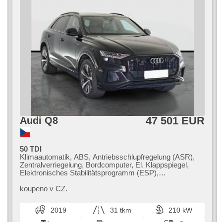
47 501 EUR
Audi Q8
50 TDI
Klimaautomatik, ABS, Antriebsschlupfregelung (ASR),
Zentralverriegelung, Bordcomputer, El. Klappspiegel,
Elektronisches Stabilitätsprogramm (ESP),
Nebelscheinwerfer, beheizte Sitze, Ledersitze,
Scheibenwischersensor, starten per Taste, Sportsitze,
koupeno v CZ.
Reifendrucksensor, USB, El. einstellbare Sitze, beheizte
Lenkrad, Uhr Spur, Servolenkung, El. Seitenscheiben,
2019
31 tkm
210 kW
Dachträger, Autoradio, Automatikgetriebe, Antrieb 4x4