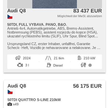
Heckscheibenwischer, Getönte Scheiben, Federung Luft,
Ausziehbare Kopflehnen
83 437 EUR
Audi Q8
Möglichkeit der MwSt. abzusetzen
50TDI, FULL VYBAVA. PANO, B&O.
Antrieb 4x4, Automatikgetriebe, ABS, Brems-Assistent,
Notbremsung (PEBS), asistent rozjezdu do kopce (HSA),
ukazatel rychlostního limitu (SLIF), Uhr Spur, Blind Spot
Anzeige, asistent jízdy v koloně, asistent změny jízdního
pruhu, asistent jízdy v jízdním pruhu, Überwachung der
Ursprungsland CZ,​ erster Inhaber,​ unfallfrei,​ Garantie
Ermüdung des Fahrers, Fahrgestell Niveauregulierung,
Scheck​- Heft,​ Vozidlo je nehavarovane a nelakovane. Je v
Anhängerkupplung, 4-Zonen Klimaanlage, Standheizung,
perfektnim stavu. ...
Standheizung mit Zeitvorwärmer, Adaptive
2024
21 tkm
210 kW
Geschwindigkeitsregelung, LED matrixové světlomety,
volba jízdního režimu, head-up display, parkovací senzory
3 l
Diesel
přední, parkovací senzory zadní, 360° monitorovací systém
(AVM), Parkassistent, Fahrkamera, automatikparken,
bezklíčové startování, bezklíčové odemykání, Lenkrad
einstellbar, Multifunktionslenkrad, beheizte Lenkrad, Telefon,
hands free, Android Auto, Apple CarPlay, bezdrátová
56 175 EUR
Audi Q8
nabíječka mobilních telefonů, Bluetooth, El.
Wagentürschlüssung, El. Seitenscheiben, Panoramadach,
El. Klappspiegel, El. Spiegel, starten per Taste, Nachtsehen,
Zentralverriegelung, isofix, Lederpolsterung, ambientní
50TDI QUATTRO S-LINE 210kW
osvětlení interiéru, Reifendrucksensor, Start-Stop System,
x49
USB, beheizte Spiegel, beheizte Frontscheibe,