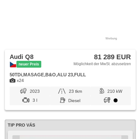
4x4, Automatikgetriebe, erfüllt 'EURO VI', asistent jízdy v
jízdním pruhu, Uhr Spur, ABS
Werbung
81 289 EUR
Audi Q8
Möglichkeit der MwSt. abzusetzen
neuer Preis
50TDi,MASAGE,B&O,ALU 23,FULL
x24
2023
23 tkm
210 kW
3 l
Diesel
TIP PRO VÁS