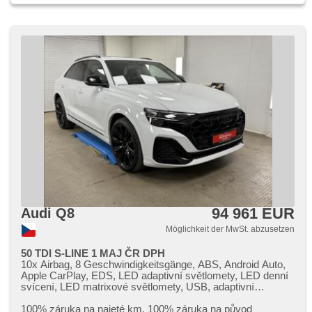
94 961 EUR
Audi Q8
Möglichkeit der MwSt. abzusetzen
50 TDI S-LINE 1 MAJ ČR DPH
10x Airbag, 8 Geschwindigkeitsgänge, ABS, Android Auto,
Apple CarPlay, EDS, LED adaptivní světlomety, LED denní
svícení, LED matrixové světlomety, USB, adaptivní
regulace podvozku, Adaptive Geschwindigkeitsregelung,
Fahrer-Airbag, aktivní kapota, Alarmanlage, ambientní
100% záruka na najeté km. 100% záruka na původ