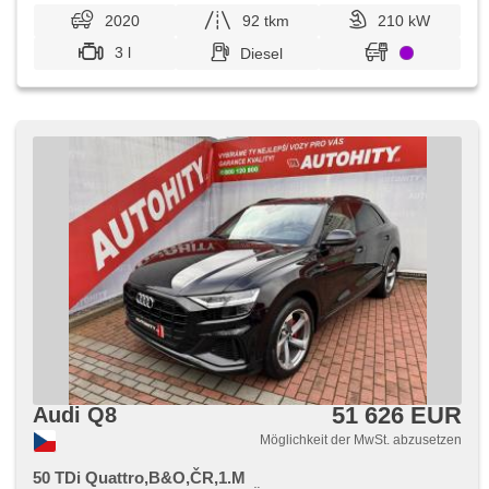
Heckscheibenwischer, zatmavená zadní skla, roletky na
2020
92 tkm
210 kW
zadních oknech, Garantie, el. tažné zařízení, vyhřívaná
zadní sedadla
3 l
Diesel
51 626 EUR
Audi Q8
Möglichkeit der MwSt. abzusetzen
50 TDi Quattro,B&O,ČR,1.M