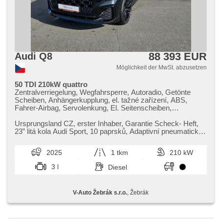
88 393 EUR
Audi Q8
Möglichkeit der MwSt. abzusetzen
50 TDI 210kW quattro
Zentralverriegelung, Wegfahrsperre, Autoradio, Getönte
Scheiben, Anhängerkupplung, el. tažné zařízení, ABS,
Fahrer-Airbag, Servolenkung, El. Seitenscheiben,
Bordcomputer, Ledersitze, Lederpolsterung, beheizte Sitze,
Klimaautomatik, Klimaanlage, Navigation, hands free,
Ursprungsland CZ,​ erster Inhaber,​ Garantie Scheck​- Heft,​
Elektronisches Stabilitätsprogramm (ESP), Antrieb 4x4,
23” litá kola Audi Sport,​ 10 paprsků,​ Adaptivní pneumatický
Zentralverriegelung mit Funkfernbedienung,
podvozek,​ Akč...
Antriebsschlupfregelung (ASR), parkovací senzory přední,
2025
1 tkm
210 kW
parkovací senzory zadní, Tempomat, Lenkrad einstellbar,
Dachträger, Scheibenwischersensor, Multifunktionslenkrad,
3 l
Diesel
Heck LED Leuchte, Heckscheibenwischer, Lichtsensor,
bezklíčové odemykání, Reifendrucksensor, isofix, zadní
loketní opěrka, malý kožený paket, Sportsitze, Teilbare
V-Auto Žebrák s.r.o.
, Žebrák
Rücksitzbank, starten per Taste, Standheizung,
Standheizung mit Zeitvorwärmer, Parkassistent, Adaptive
Geschwindigkeitsregelung, El. Klappspiegel, El. einstellbare
Sitze, zatmavená zadní skla, Bluetooth, Start-Stop System,