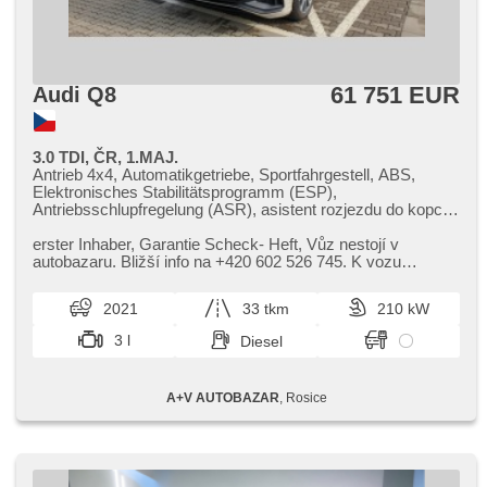
61 751 EUR
Audi Q8
3.0 TDI, ČR, 1.MAJ.
Antrieb 4x4, Automatikgetriebe, Sportfahrgestell, ABS,
Elektronisches Stabilitätsprogramm (ESP),
Antriebsschlupfregelung (ASR), asistent rozjezdu do kopce
(HSA), Uhr Spur, Blind Spot Anzeige, automatisch im Berg
bremsen , Servolenkung, Klimaautomatik, Klimaanlage,
erster Inhaber,​ Garantie Scheck​- Heft,​ Vůz nestojí v
Standheizung, Standheizung mit Zeitvorwärmer, Tempomat,
autobazaru. Bližší info na ​+420 602 526 745. K vozu
Schaltflutlicht, täglich Leuchten, LED denní svícení,
originální sada letních A...
Alufelgen, Bordcomputer, digitální přístrojový štít, volba
2021
33 tkm
210 kW
jízdního režimu, Navigation, parkovací senzory přední,
parkovací senzory zadní, Fahrkamera, bezklíčové
3 l
Diesel
odemykání, Lichtsensor, Scheibenwischersensor, Lenkrad
einstellbar, Multifunktionslenkrad, hands free, Bluetooth, El.
Seitenscheiben, Dachträger, El. Klappspiegel, starten per
A+V AUTOBAZAR
, Rosice
Taste, Wegfahrsperre, Zentralverriegelung mit
Funkfernbedienung, Zentralverriegelung, Sportsitze,
Ledersitze, isofix, Lederpolsterung, ambientní osvětlení
interiéru, beheizte Sitze, El. einstellbare Sitze,
Reifendrucksensor, Heck LED Leuchte,