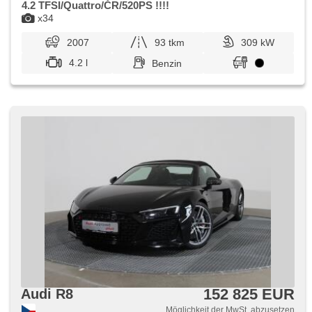
4.2 TFSI/Quattro/ČR/520PS !!!!
x34
2007
93 tkm
309 kW
4.2 l
Benzin
152 825 EUR
Audi R8
Möglichkeit der MwSt. abzusetzen