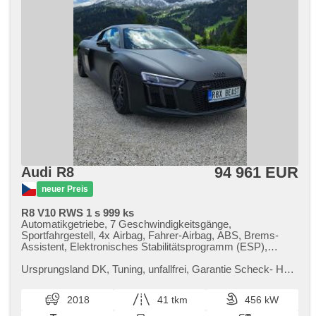
94 961 EUR
Audi R8
neuer Preis
R8 V10 RWS 1 s 999 ks
Automatikgetriebe, 7 Geschwindigkeitsgänge,
Sportfahrgestell, 4x Airbag, Fahrer-Airbag, ABS, Brems-
Assistent, Elektronisches Stabilitätsprogramm (ESP),
Antriebsschlupfregelung (ASR), Notbremsung (PEBS),
asistent rozjezdu do kopce (HSA), automatisch im Berg
Ursprungsland DK,​ Tuning,​ unfallfrei,​ Garantie Scheck​- Heft,​
bremsen , Fahrgestell Steifheitsregelung, adaptivní regulace
Auto v perfektním stavu,​ nebouráno. Originál barva bílá
podvozku, Servolenkung, 2-Zonen Klimaanlage,
perleť. Přel...
2018
41 tkm
456 kW
Klimaautomatik, Adaptive Geschwindigkeitsregelung,
Tempomat, LED matrixové světlomety, Schaltflutlicht, LED