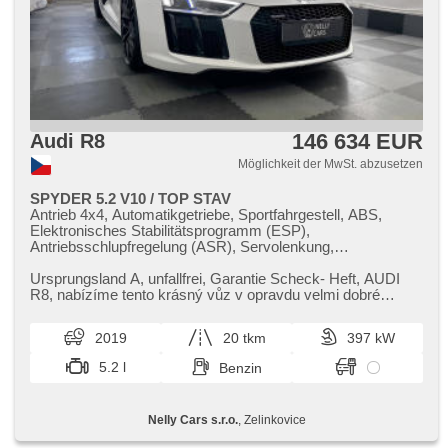
Stabilitätsprogramm (ESP), Start-Stop System, starten per
Taste, Tempomat, Getönte Scheiben, USB,
Außenthermometer, volba jízdního režimu, beheizte Sitze,
beheizte Spiegel, höheneinstellbare Sitze, höheneinstellbare
Fahrersitz, Heck LED Leuchte, Schlossverblendung
146 634 EUR
Audi R8
Möglichkeit der MwSt. abzusetzen
SPYDER 5.2 V10 / TOP STAV
Antrieb 4x4, Automatikgetriebe, Sportfahrgestell, ABS,
Elektronisches Stabilitätsprogramm (ESP),
Antriebsschlupfregelung (ASR), Servolenkung,
Klimaautomatik, Tempomat, LED denní svícení,
automatické přepínání dálkových světel, Alufelgen,
Ursprungsland A,​ unfallfrei,​ Garantie Scheck​- Heft,​ AUDI
Bordcomputer, hlasové ovládání palubního počítače,
R8,​ nabízíme tento krásný vůz v opravdu velmi dobré
Navigation, parkovací senzory přední, parkovací senzory
konfiguraci a špičkov...
zadní, Parkassistent, bezklíčové startování,
2019
20 tkm
397 kW
Scheibenwischersensor, Lenkrad einstellbar,
Multifunktionslenkrad, řazení pádly pod volantem,
5.2 l
Benzin
Beifahrerairbagdeaktivierung, El. Vorderscheiben, El.
Spiegel, samostmívací zrcátka, starten per Taste,
Alarmanlage, Zentralverriegelung, Sportsitze, Ledersitze,
Nelly Cars s.r.o.
, Zelinkovice
beheizte Sitze, El. einstellbare Sitze, Positionssitze,
Reifendrucksensor, Vorderlichter LED, Autoradio, CD-