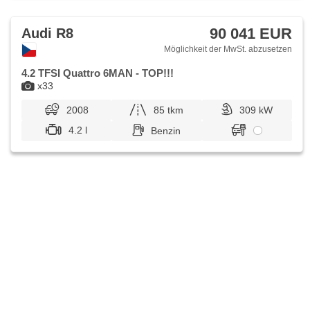
Wechsler, Außenthermometer, beheizte Spiegel, vyhřívané
trysky ostřikovačů čelního skla, Televonvorbereitung,
Getönte Scheiben
90 041 EUR
Audi R8
Möglichkeit der MwSt. abzusetzen
4.2 TFSI Quattro 6MAN - TOP!!!
x33
2008
85 tkm
309 kW
4.2 l
Benzin