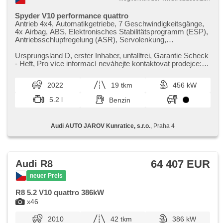
Spyder V10 performance quattro
Antrieb 4x4, Automatikgetriebe, 7 Geschwindigkeitsgänge,
4x Airbag, ABS, Elektronisches Stabilitätsprogramm (ESP),
Antriebsschlupfregelung (ASR), Servolenkung,
Klimaautomatik, Tempomat, LED denní svícení, Alufelgen,
erfüllt 'EURO VI', Bordcomputer, hlasové ovládání palubního
Ursprungsland D,​ erster Inhaber,​ unfallfrei,​ Garantie Scheck​
počítače, digitální přístrojový štít, volba jízdního režimu,
- Heft,​ Pro více informací neváhejte kontaktovat prodejce:
elektronická ruční brzda, Navigation, parkovací senzory
Jan Jančále...
přední, parkovací senzory zadní, bezklíčové startování,
2022
19 tkm
456 kW
bezklíčové odemykání, Lichtsensor,
Scheibenwischersensor, Lenkrad einstellbar,
5.2 l
Benzin
Multifunktionslenkrad, řazení pádly pod volantem,
Beifahrerairbagdeaktivierung, hands free, Bluetooth, El.
Klappspiegel, El. Spiegel, samostmívací zrcátka, starten per
Audi AUTO JAROV Kunratice, s.r.o.
, Praha 4
Taste, Wegfahrsperre, Zentralverriegelung mit
Funkfernbedienung, Sportsitze, Ledersitze, Lederpolsterung,
beheizte Sitze, El. einstellbare Sitze, höheneinstellbare
Sitze, Positionssitze, Reifendrucksensor,
Abnutzungssensor des Bremsbelages, Vorderlichter LED,
64 407 EUR
Audi R8
Heck LED Leuchte, Start-Stop System, USB, Autoradio,
Außenthermometer, beheizte Spiegel, Innenthermometer,
neuer Preis
Rolldach, Längssitzvorschub, digitální přístrojová deska
R8 5.2 V10 quattro 386kW
x46
2010
42 tkm
386 kW