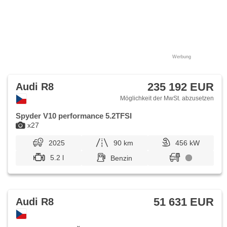
Werbung
235 192 EUR
Audi R8
Möglichkeit der MwSt. abzusetzen
Spyder V10 performance 5.2TFSI
x27
2025
90 km
456 kW
5.2 l
Benzin
51 631 EUR
Audi R8