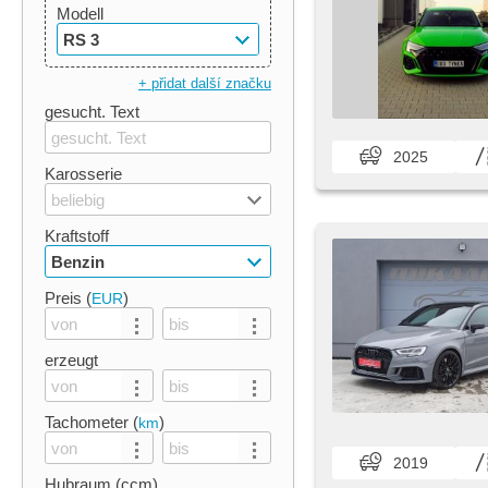
Modell
RS 3
+ přidat další značku
gesucht. Text
2025
Karosserie
beliebig
Kraftstoff
Benzin
Preis (
)
EUR
erzeugt
Tachometer (
)
km
2019
Hubraum (ccm)