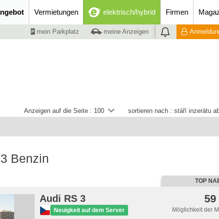
ngebot
Vermietungen
elektrisch/hybrid
Firmen
Magaz
mein Parkplatz
meine Anzeigen
Anmeldung
Anzeigen auf die Seite :
100
sortieren nach :
stáří inzerátu 
 3 Benzin
TOP NA
59
Audi RS 3
Möglichkeit der 
Neuigkeit auf dem Server