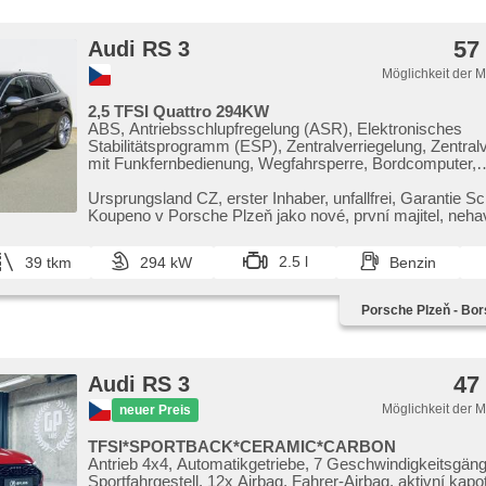
57
Audi RS 3
Möglichkeit der 
2,5 TFSI Quattro 294KW
ABS, Antriebsschlupfregelung (ASR), Elektronisches
Stabilitätsprogramm (ESP), Zentralverriegelung, Zentral
mit Funkfernbedienung, Wegfahrsperre, Bordcomputer,
Scheinwerferwaschanlagen, El. Spiegel, beheizte Spiegel
Ledersitze, beheizte Sitze, Tempomat, Multifunktionslenk
Ursprungsland CZ,​ erster Inhaber,​ unfallfrei,​ Garantie Sch
4x4, Servolenkung, Getönte Scheiben, Parkassistent, ha
Koupeno v Porsche Plzeň jako nové,​ první majitel,​ neha
Scheibenwischersensor, Dachscheibe, Autoradio, El. Se
Brems-Assistent, Heckscheibenwischer, Sportsitze,
2.5 l
39 tkm
294 kW
Benzin
Außenthermometer, Teilbare Rücksitzbank, Automatikget
bezklíčové odemykání, täglich Leuchten, Reifendruckse
Vorderlichter LED, Panoramadach, Fahrkamera, Start-S
Porsche Plzeň - Bor
asistent rozjezdu do kopce (HSA), Bluetooth, El. Deckel
Kofferraums, El. Klappspiegel, isofix, Lenkrad einstellbar
Steifheitsregelung, starten per Taste, parkovací senzory
Klimaautomatik, Uhr Spur, USB, Lichtsensor, Blind Spot
47
Audi RS 3
Überwachung der Ermüdung des Fahrers, bezdrátová n
mobilních telefonů, LED denní svícení, zatmavená zadní
Möglichkeit der 
neuer Preis
TFSI*SPORTBACK*CERAMIC*CARBON
Antrieb 4x4, Automatikgetriebe, 7 Geschwindigkeitsgäng
Sportfahrgestell, 12x Airbag, Fahrer-Airbag, aktivní kap