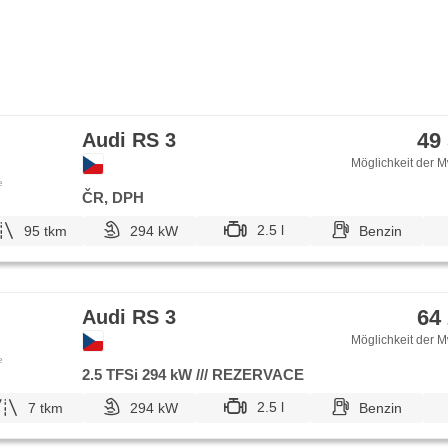
49
Audi RS 3
Möglichkeit der M
e
ČR, DPH
2.5 l
95 tkm
294 kW
Benzin
64
Audi RS 3
Möglichkeit der M
e
2.5 TFSi 294 kW /// REZERVACE
2.5 l
7 tkm
294 kW
Benzin