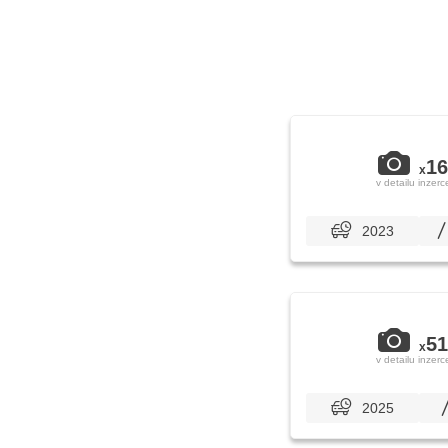
16
x
v detailu inzerc
2023
51
x
v detailu inzerc
2025