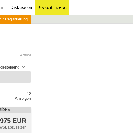
in
Diskussion
+ vložit inzerát
 / Registrierung
Werbung
abgesteigend
12
Anzeigen
BÍDKA
 975 EUR
MwSt. abzusetzen