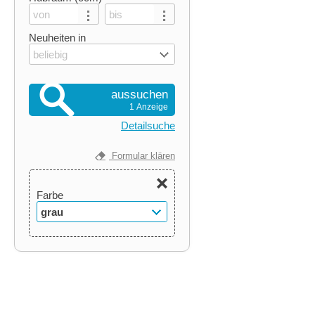
Neuheiten in
beliebig
aussuchen
1 Anzeige
Detailsuche
Formular klären
Farbe
grau