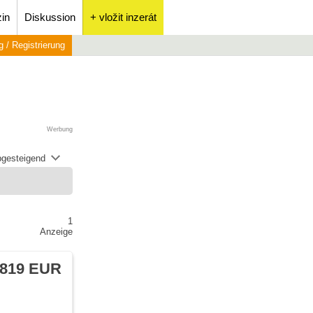
in
Diskussion
+ vložit inzerát
 / Registrierung
Werbung
abgesteigend
1
Anzeige
 819 EUR