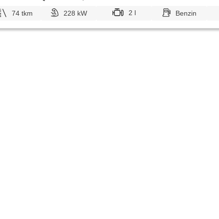
2 l
74 tkm
228 kW
Benzin