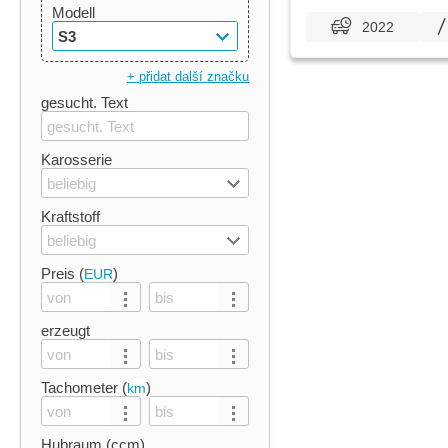
Modell
2022
S3
+ přidat další značku
gesucht. Text
Karosserie
beliebig
Kraftstoff
beliebig
Preis (
)
EUR
erzeugt
Tachometer (
)
km
Hubraum (ccm)