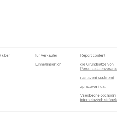
/ über
für Verkäufer
Report content
Einmalinsertion
die Grundsätze von
Personaldatenverarbe
nastavení soukromí
zpracování dat
Všeobecné obchodní
internetových stráne