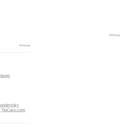
Werbung
Werbung
itung
 podmínky
k TipCars.com