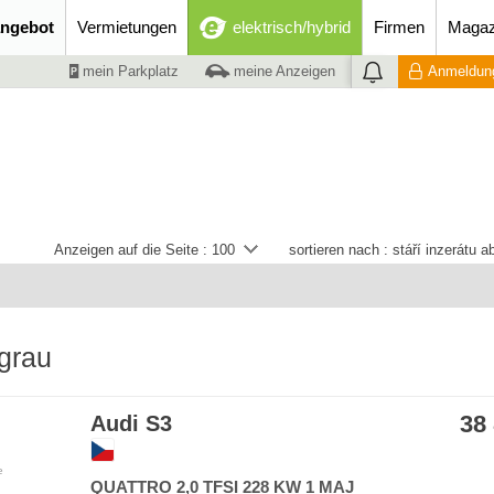
ngebot
Vermietungen
elektrisch/hybrid
Firmen
Magaz
mein Parkplatz
meine Anzeigen
Anmeldung
Anzeigen auf die Seite :
100
sortieren nach :
stáří inzerátu 
grau
38
Audi S3
e
QUATTRO 2,0 TFSI 228 KW 1 MAJ