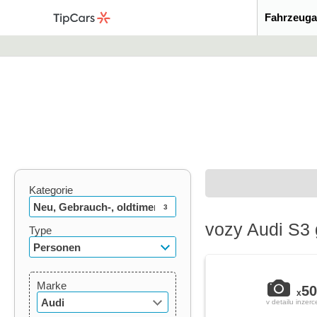
Fahrzeuga
Kategorie
Neu, Gebrauch-, oldtimer
3
vozy Audi S3 
Type
Personen
Marke
50
x
Audi
v detailu inzerc