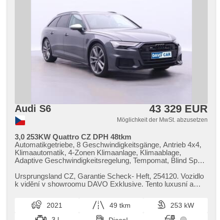
43 329 EUR
Audi S6
Möglichkeit der MwSt. abzusetzen
3,0 253KW Quattro CZ DPH 48tkm
Automatikgetriebe, 8 Geschwindigkeitsgänge, Antrieb 4x4,
Klimaautomatik, 4-Zonen Klimaanlage, Klimaablage,
Adaptive Geschwindigkeitsregelung, Tempomat, Blind Spot
Anzeige, asistent jízdy v jízdním pruhu, Uhr Spur, asistent
změny jízdního pruhu, hlídání provozu při couvání (RCTA),
Ursprungsland CZ,​ Garantie Scheck​- Heft,​ 254120. Vozidlo
Überwachung der Ermüdung des Fahrers, Fahrkamera,
k vidění v showroomu DAVO Exklusive. Tento luxusní a
parkovací senzory přední, parkovací senzory zadní,
výkonný vůz Audi S6 ...
Parkassistent, LED adaptivní světlomety, Vorderlichter LED,
2021
49 tkm
253 kW
Heck LED Leuchte, LED denní svícení, automatické
přepínání dálkových světel, täglich Leuchten, autom.
3 l