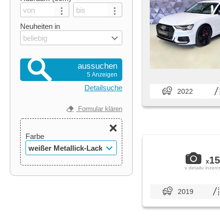
Neuheiten in
beliebig
aussuchen
5 Anzeigen
Detailsuche
2022
Formular klären
Farbe
weißer Metallick-Lack
15
x
v detailu inzerc
2019