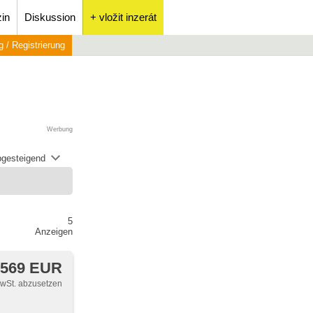
in
Diskussion
+ vložit inzerát
 / Registrierung
Werbung
abgesteigend
5
Anzeigen
 569 EUR
MwSt. abzusetzen