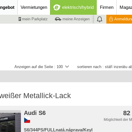
ngebot
Vermietungen
elektrisch/hybrid
Firmen
Magaz
mein Parkplatz
meine Anzeigen
Anmeldung
Anzeigen auf die Seite :
100
sortieren nach :
stáří inzerátu 
weißer Metallick-Lack
82
Audi S6
Möglichkeit der 
S6/344PS/FULLnatá.náprava/Keyl