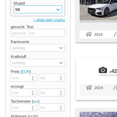
Modell
S6
+ přidat další značku
gesucht. Text
2024
Karosserie
beliebig
Kraftstoff
beliebig
42
Preis (
)
EUR
x
v detailu inzerc
erzeugt
2019
Tachometer (
)
km
Hubraum (ccm)