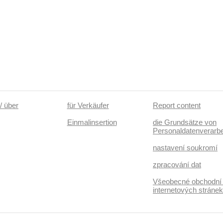
/ über
für Verkäufer
Report content
Einmalinsertion
die Grundsätze von
Personaldatenverarbe
nastavení soukromí
zpracování dat
Všeobecné obchodní
internetových stráne