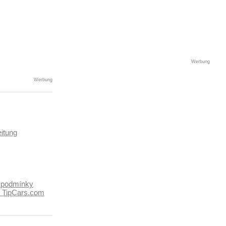
Werbung
Werbung
itung
 podmínky
k TipCars.com