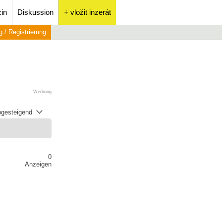
in
Diskussion
+ vložit inzerát
 / Registrierung
Werbung
abgesteigend
0
Anzeigen