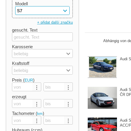
Modell
S7
+ přidat další značku
gesucht. Text
Abhängig von de
Karosserie
beliebig
Audi S
Kraftstoff
beliebig
Preis (
)
EUR
Audi 
ČR D
erzeugt
Tachometer (
)
km
Audi S
ACC/
Hubraum (ccm)