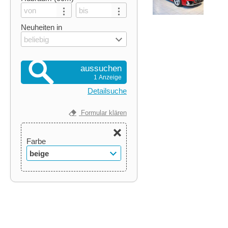
Neuheiten in
beliebig
aussuchen
1 Anzeige
Detailsuche
Formular klären
Farbe
beige