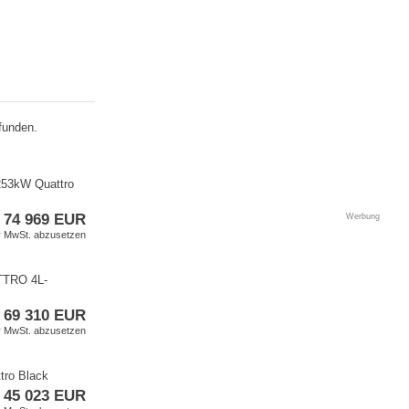
funden.
253kW Quattro
74 969 EUR
Werbung
er MwSt. abzusetzen
TRO 4L​-
69 310 EUR
er MwSt. abzusetzen
tro Black
45 023 EUR