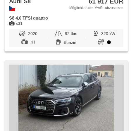
61 917 EUR
Audi S8
Möglichkeit der MwSt. abzusetzen
S8 4.0 TFSI quattro
x31
2020
92 tkm
320 kW
4 l
Benzin