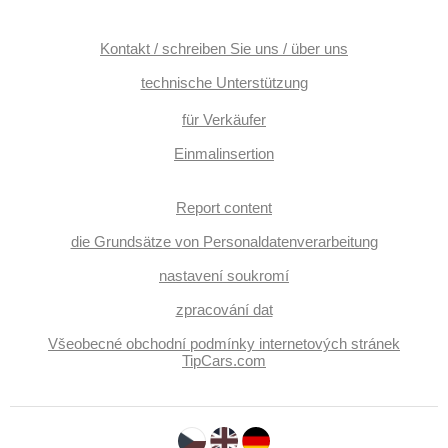
10x Airbag, Antrieb 4x4, Automatikgetriebe, 8
Geschwindigkeitsgänge, Lederpolsterung, erfüllt 'EURO VI',
asistent jízdy v jízdním pruhu, Uhr Spur, hlídání provozu při
Kontakt / schreiben Sie uns / über uns
couvání (RCTA), ABS
technische Unterstützung
für Verkäufer
Einmalinsertion
Report content
die Grundsätze von Personaldatenverarbeitung
nastavení soukromí
zpracování dat
Všeobecné obchodní podmínky internetových stránek
TipCars.com