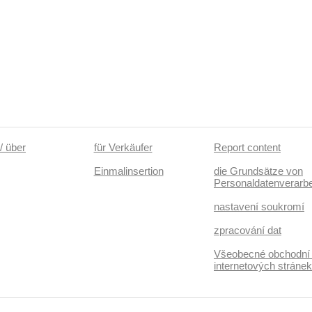
/ über
für Verkäufer
Report content
Einmalinsertion
die Grundsätze von
Personaldatenverarbe
nastavení soukromí
zpracování dat
Všeobecné obchodní
internetových stráne