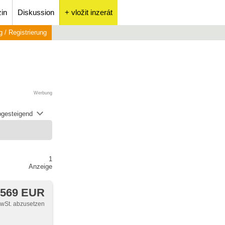
in
Diskussion
+ vložit inzerát
 / Registrierung
Werbung
abgesteigend
1
Anzeige
 569 EUR
MwSt. abzusetzen