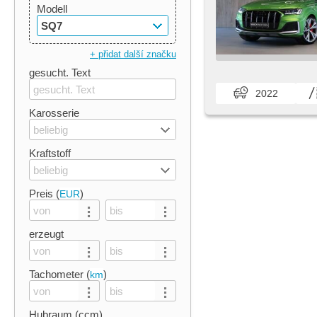
Modell
SQ7
+ přidat další značku
gesucht. Text
2022
Karosserie
beliebig
Kraftstoff
beliebig
Preis (
)
EUR
erzeugt
Tachometer (
)
km
Hubraum (ccm)