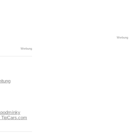
Werbung
Werbung
itung
 podmínky
k TipCars.com