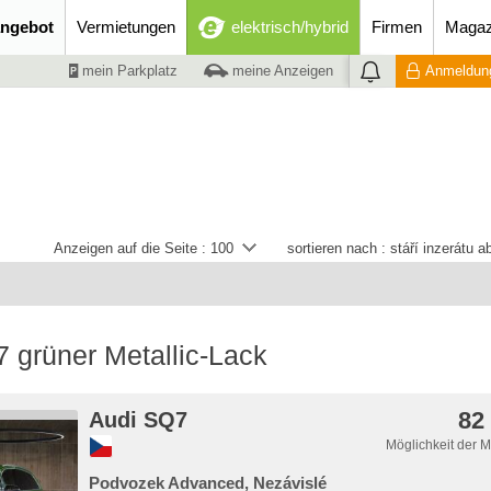
ngebot
Vermietungen
elektrisch/hybrid
Firmen
Magaz
mein Parkplatz
meine Anzeigen
Anmeldung
Anzeigen auf die Seite :
100
sortieren nach :
stáří inzerátu 
 grüner Metallic-Lack
82
Audi SQ7
Möglichkeit der 
Podvozek Advanced, Nezávislé