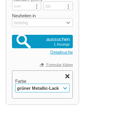
Neuheiten in
beliebig
aussuchen
1 Anzeige
Detailsuche
Formular klären
Farbe
grüner Metallic-Lack