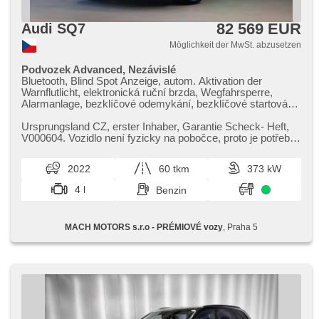
82 569 EUR
Audi SQ7
Möglichkeit der MwSt. abzusetzen
Podvozek Advanced, Nezávislé
Bluetooth, Blind Spot Anzeige, autom. Aktivation der
Warnflutlicht, elektronická ruční brzda, Wegfahrsperre,
Alarmanlage, bezklíčové odemykání, bezklíčové startování,
Start-Stop System, Bordcomputer, digitální příjem rádia
(DAB), USB, Navigation, Fernseher, digitální přístrojový štít,
Ursprungsland CZ,​ erster Inhaber,​ Garantie Scheck​- Heft,​
dotykové ovládání palubního počítače, Autoradio,
V000604. Vozidlo není fyzicky na pobočce,​ proto je potřeba
bezdrátová nabíječka mobilních telefonů, Apple CarPlay,
sjednat si sch...
Android Auto, Multifunktionslenkrad, beheizte Lenkrad,
2022
60 tkm
373 kW
Lenkrad einstellbar, ambientní osvětlení interiéru, roletky na
zadních oknech, zadní loketní opěrka, höheneinstellbare
4 l
Benzin
Fahrersitz, höheneinstellbare Sitze, paměť nastavení
sedadla řidiče, beheizte Sitze, odvětrávaná sedadla,
Sportsitze, isofix, El. einstellbare Sitze,
MACH MOTORS s.r.o - PRÉMIOVÉ vozy
, Praha 5
Heckscheibenwischer, täglich Leuchten, Heck LED
Leuchte, Scheinwerferwaschanlagen, automatické přepínání
dálkových světel, Alufelgen, El. Spiegel, beheizte Spiegel,
El. Klappspiegel, Scheibenwischersensor, Lichtsensor, El.
Vorderscheiben, El. Seitenscheiben, Getönte Scheiben, El.
Deckel des Kofferraums, El. Wagentürschlüssung,
Zentralverriegelung, řazení pádly pod volantem, autom.
Sperrdiferential, Fahrgestell Niveauregulierung, Federung