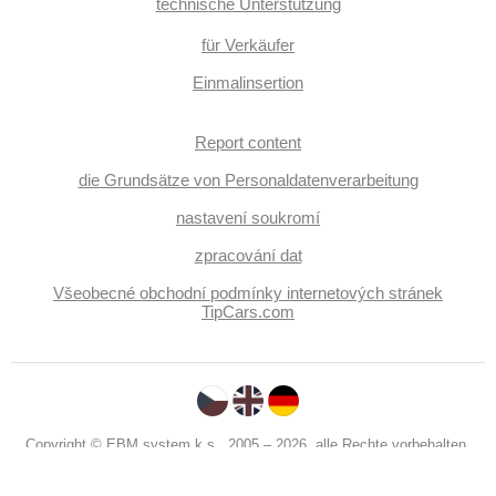
interiéru, beheizte Sitze, El. einstellbare Sitze,
technische Unterstützung
Frontmassagesitze, odvětrávaná sedadla, höheneinstellbare
Sitze, paměť nastavení sedadla řidiče, Positionssitze,
für Verkäufer
Reifendrucksensor, Abnutzungssensor des Bremsbelages,
Vorderlichter LED, Heck LED Leuchte, autom. Aktivation der
Einmalinsertion
Warnflutlicht, Nebelscheinwerfer, Start-Stop System, USB,
Autoradio, digitální příjem rádia (DAB), Außenthermometer,
beheizte Spiegel, vyhřívané trysky ostřikovačů čelního skla,
Report content
Teilbare Rücksitzbank, zadní loketní opěrka,
Heckscheibenwischer, Getönte Scheiben, Federung Luft,
Längssitzvorschub, el. tažné zařízení, digitální přístrojová
die Grundsätze von Personaldatenverarbeitung
deska
nastavení soukromí
zpracování dat
Všeobecné obchodní podmínky internetových stránek
TipCars.com
Copyright © EBM system k.s., 2005 – 2026, alle Rechte vorbehalten.