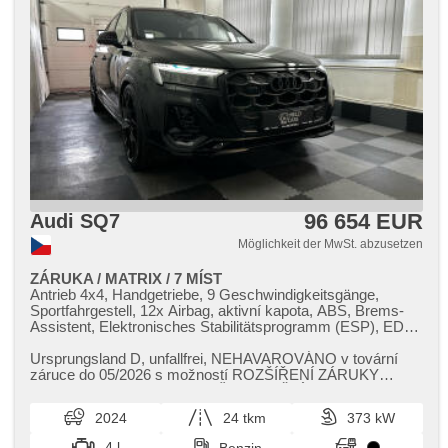
96 654 EUR
Audi SQ7
Möglichkeit der MwSt. abzusetzen
ZÁRUKA / MATRIX / 7 MÍST
Antrieb 4x4, Handgetriebe, 9 Geschwindigkeitsgänge,
Sportfahrgestell, 12x Airbag, aktivní kapota, ABS, Brems-
Assistent, Elektronisches Stabilitätsprogramm (ESP), EDS,
Antriebsschlupfregelung (ASR), Geschwindigkeitsregelung
von der Hang, asistent rozjezdu do kopce (HSA), ukazatel
Ursprungsland D,​ unfallfrei,​ NEHAVAROVÁNO v tovární
rychlostního limitu (SLIF), Uhr Spur, Blind Spot Anzeige,
záruce do 05/2026 s možností ROZŠÍŘENÍ ZÁRUKY
asistent jízdy v koloně, asistent jízdy v jízdním pruhu,
DEFEND CAR PROTECT AŽ O 36 MĚSÍC...
Überwachung der Ermüdung des Fahrers, automatisch im
2024
24 tkm
373 kW
Berg bremsen , Fahrgestell Niveauregulierung, Fahrgestell
Steifheitsregelung, adaptivní regulace podvozku,
4 l