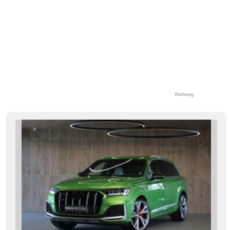
Ausziehbare Kopflehnen, höheneinstellbare Fahrersitz,
Heck LED Leuchte, zatmavená zadní skla,
Anhängevorrichtung
Werbung