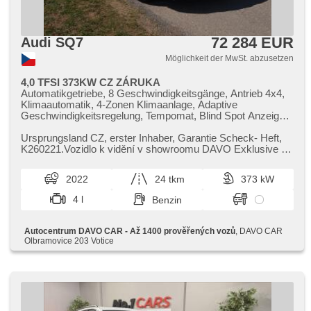
72 284 EUR
Audi SQ7
Möglichkeit der MwSt. abzusetzen
4,0 TFSI 373KW CZ ZÁRUKA
Automatikgetriebe, 8 Geschwindigkeitsgänge, Antrieb 4x4,
Klimaautomatik, 4-Zonen Klimaanlage, Adaptive
Geschwindigkeitsregelung, Tempomat, Blind Spot Anzeige,
asistent jízdy v jízdním pruhu, Uhr Spur, asistent změny
jízdního pruhu, hlídání provozu při couvání (RCTA),
Ursprungsland CZ,​ erster Inhaber,​ Garantie Scheck​- Heft,​
Überwachung der Ermüdung des Fahrers, 360°
K260221.Vozidlo k vidění v showroomu DAVO Exklusive ,​
monitorovací systém (AVM), Fahrkamera, parkovací
Zánovní SUV v napro...
senzory přední, parkovací senzory zadní, automatikparken,
2022
24 tkm
373 kW
Parkassistent, LED matrixové světlomety, LED adaptivní
světlomety, Vorderlichter LED, Heck LED Leuchte, LED
4 l
Benzin
denní svícení, automatické přepínání dálkových světel,
täglich Leuchten, autom. Aktivation der Warnflutlicht,
Scheinwerferwaschanlagen, Panoramadach,
Autocentrum DAVO CAR - Až 1400 prověřených vozů
, DAVO CAR
Reifendrucksensor, Anhängerkupplung, el. tažné zařízení,
Olbramovice 203 Votice
El. Dachfenster, beheizte Sitze, vyhřívaná zadní sedadla,
odvětrávaná sedadla, El. einstellbare Sitze, paměť
nastavení sedadla řidiče, Frontmassagesitze,
Lederpolsterung, Ledersitze, Sportsitze, höheneinstellbare
Fahrersitz, höheneinstellbare Sitze, Positionssitze, Teilbare
Rücksitzbank, třetí řada sedadel, Standheizung,