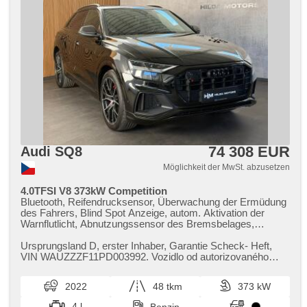
74 308 EUR
Audi SQ8
Möglichkeit der MwSt. abzusetzen
4.0TFSI V8 373kW Competition
Bluetooth, Reifendrucksensor, Überwachung der Ermüdung
des Fahrers, Blind Spot Anzeige, autom. Aktivation der
Warnflutlicht, Abnutzungssensor des Bremsbelages,
elektronická ruční brzda, Wegfahrsperre, bezklíčové
odemykání, bezklíčové startování, Start-Stop System,
Ursprungsland D,​ erster Inhaber,​ Garantie Scheck​- Heft,​
Bordcomputer, digitální příjem rádia (DAB), USB,
VIN WAUZZZF11PD003992. Vozidlo od autorizovaného
Navigation, Telefon, digitální přístrojový štít, dotykové
dealera Audi,​ původem z N...
ovládání palubního počítače, Autoradio, bezdrátová
2022
48 tkm
373 kW
nabíječka mobilních telefonů, Apple CarPlay, Android Auto,
Multifunktionslenkrad, beheizte Lenkrad, Lenkrad einstellbar,
4 l