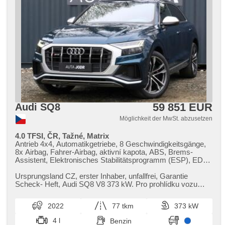
59 851 EUR
Audi SQ8
Möglichkeit der MwSt. abzusetzen
4.0 TFSI, ČR, Tažné, Matrix
Antrieb 4x4, Automatikgetriebe, 8 Geschwindigkeitsgänge,
8x Airbag, Fahrer-Airbag, aktivní kapota, ABS, Brems-
Assistent, Elektronisches Stabilitätsprogramm (ESP), EDS,
Antriebsschlupfregelung (ASR), Notbremsung (PEBS),
asistent stability přívěsu (TSA), Geschwindigkeitsregelung
Ursprungsland CZ,​ erster Inhaber,​ unfallfrei,​ Garantie
von der Hang, asistent rozjezdu do kopce (HSA), ukazatel
Scheck​- Heft,​ Audi SQ8 V8 373 kW. Pro prohlídku vozu
rychlostního limitu (SLIF), Uhr Spur, Blind Spot Anzeige,
prosíme volat předem,​ ...
asistent jízdy v koloně, asistent změny jízdního pruhu,
2022
77 tkm
373 kW
asistent jízdy v jízdním pruhu, Überwachung der Ermüdung
des Fahrers, automatisch im Berg bremsen , Fahrgestell
4 l
Benzin
Niveauregulierung, Fahrgestell Steifheitsregelung, adaptivní