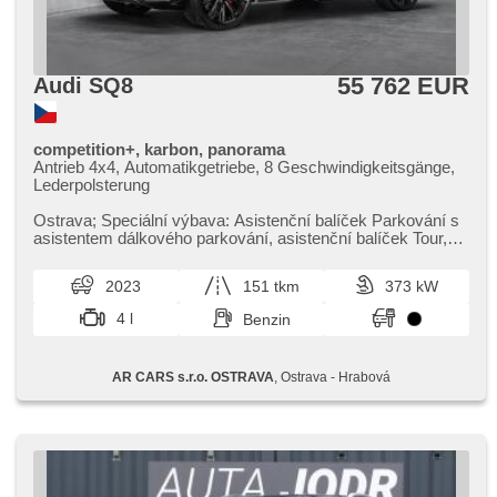
55 762 EUR
Audi SQ8
competition+, karbon, panorama
Antrieb 4x4, Automatikgetriebe, 8 Geschwindigkeitsgänge,
Lederpolsterung
Ostrava;​ Speciální výbava: Asistenční balíček Parkování s
asistentem dálkového parkování,​ asistenční balíček Tour,​
loga a nápisy A...
2023
151 tkm
373 kW
4 l
Benzin
AR CARS s.r.o. OSTRAVA
, Ostrava - Hrabová