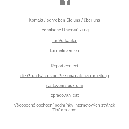
Funkfernbedienung, Teilbare Rücksitzbank, hlasové
ovládání palubního počítače, Standheizung, 360°
monitorovací systém (AVM), parkovací senzory přední,
Anhängerkupplung, Außenthermometer, Servolenkung,
Elektronisches Stabilitätsprogramm (ESP),
Kontakt / schreiben Sie uns / über uns
Antriebsschlupfregelung (ASR), Notbremsung (PEBS),
automatisch im Berg bremsen , 6x Airbag, Antrieb 4x4,
technische Unterstützung
Automatikgetriebe, erfüllt 'EURO VI', Autokühlschrank, ABS
für Verkäufer
Einmalinsertion
Report content
die Grundsätze von Personaldatenverarbeitung
nastavení soukromí
zpracování dat
Všeobecné obchodní podmínky internetových stránek
TipCars.com