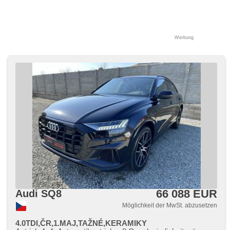
Steifheitsregelung, Fahrgestell Niveauregulierung, řazení
pádly pod volantem, Navigation, Abnutzungssensor des
Bremsbelages, Scheibenwischersensor, Lichtsensor,
Reifendrucksensor, Überwachung der Ermüdung des
Fahrers, Sportfahrgestell, Sportsitze, Elektronisches
Werbung
Stabilitätsprogramm (ESP), Start-Stop System, starten per
Taste, Dachträger, Anhängerkupplung, Tempomat, Getönte
Scheiben, ukazatel rychlostního limitu (SLIF), USB,
Außenthermometer, volba jízdního režimu, beheizte Sitze,
beheizte Spiegel, vyhřívané trysky ostřikovačů čelního skla,
Ausziehbare Kopflehnen, höheneinstellbare Sitze, zadní
loketní opěrka, Heck LED Leuchte, Schlossverblendung,
zatmavená zadní skla, Anhängevorrichtung
66 088 EUR
Audi SQ8
Möglichkeit der MwSt. abzusetzen
4.0TDI,ČR,1.MAJ,TAŽNÉ,KERAMIKY