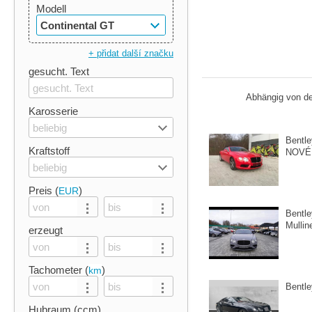
Modell
Continental GT
+ přidat další značku
gesucht. Text
Abhängig von de
Karosserie
beliebig
Bentle
Kraftstoff
NOVÉ
beliebig
Preis (
)
EUR
Bentle
Mullin
erzeugt
Tachometer (
)
km
Bentle
Hubraum (ccm)