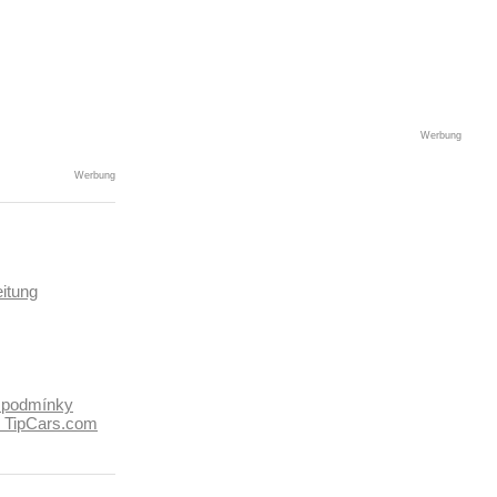
Werbung
Werbung
itung
 podmínky
k TipCars.com