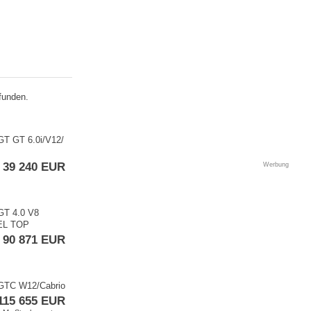
funden.
 GT GT 6.0i/V12/
39 240 EUR
Werbung
 GT 4.0 V8
EL TOP
90 871 EUR
 GTC W12/Cabrio
115 655 EUR