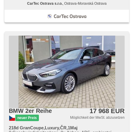
CarTec Ostrava s.r.o.
, Ostrava-Moravská Ostrava
17 968 EUR
BMW 2er Reihe
Möglichkeit der MwSt. abzusetzen
neuer Preis
218d GranCoupe,Luxury,ČR,1Maj