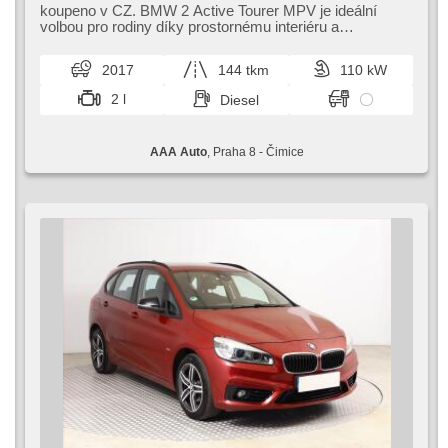
Reifendrucksensor, USB, 6x Airbag, Parkassistent,
koupeno v CZ. BMW 2 Active Tourer MPV je ideální
Servolenkung, El. Seitenscheiben, Dachträger, Autoradio,
volbou pro rodiny díky prostornému interiéru a
Automatikgetriebe
pohodlnému cestování. Nabízí moder...
2017
144 tkm
110 kW
2 l
Diesel
AAA Auto
, Praha 8 - Čimice