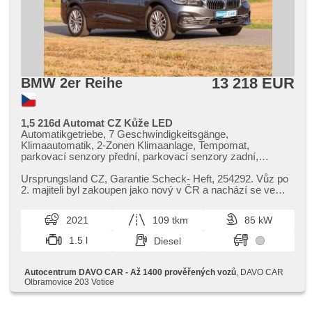
skla, digitální přístrojová deska
13 218 EUR
BMW 2er Reihe
1,5 216d Automat CZ Kůže LED
Automatikgetriebe, 7 Geschwindigkeitsgänge,
Klimaautomatik, 2-Zonen Klimaanlage, Tempomat,
parkovací senzory přední, parkovací senzory zadní,
Parkassistent, Vorderlichter LED, Heck LED Leuchte, LED
denní svícení, täglich Leuchten, autom. Aktivation der
Ursprungsland CZ,​ Garantie Scheck​- Heft,​ 254292. Vůz po
Warnflutlicht, Nebelscheinwerfer, Reifendrucksensor,
2. majiteli byl zakoupen jako nový v ČR a nachází se ve
beheizte Sitze, Lederpolsterung, Ledersitze,
velmi udržovaném a...
höheneinstellbare Sitze, Positionssitze, Teilbare
2021
109 tkm
85 kW
Rücksitzbank, bezklíčové odemykání, starten per Taste, El.
Deckel des Kofferraums, Navigation, Bluetooth, hands free,
1.5 l
Diesel
digitální příjem rádia (DAB), USB, Elektronisches
Stabilitätsprogramm (ESP), Alufelgen, ABS, asistent
rozjezdu do kopce (HSA), Notbremsung (PEBS),
Autocentrum DAVO CAR - Až 1400 prověřených vozů
, DAVO CAR
Antriebsschlupfregelung (ASR), Brems-Assistent, 6x
Olbramovice 203 Votice
Airbag, Beifahrerairbagdeaktivierung, Multifunktionslenkrad,
Lenkrad einstellbar, Bordcomputer, dotykové ovládání