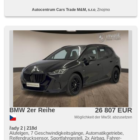
režimu, elektronická ruční brzda, Navigation, parkovací
senzory přední, parkovací senzory zadní, Parkassistent,
Autocentrum Cars Trade M&M, s.r.o
, Znojmo
Lichtsensor, Scheibenwischersensor, Lenkrad einstellbar,
Multifunktionslenkrad, Beifahrerairbagdeaktivierung, hands
free, Android Auto, Apple CarPlay, bezdrátová nabíječka
mobilních telefonů, Bluetooth, El. Seitenscheiben, El.
Klappspiegel, El. Spiegel, samostmívací zrcátka,
Wegfahrsperre, Zentralverriegelung mit Funkfernbedienung,
Zentralverriegelung, isofix, Lederpolsterung, beheizte Sitze,
höheneinstellbare Sitze, Positionssitze, Reifendrucksensor,
Abnutzungssensor des Bremsbelages, Vorderlichter LED,
Heck LED Leuchte, Nebelscheinwerfer, USB, Autoradio,
digitální příjem rádia (DAB), Außenthermometer, zadní
loketní opěrka, Innenthermometer, Getönte Scheiben,
digitální přístrojová deska
26 807 EUR
BMW 2er Reihe
Möglichkeit der MwSt. abzusetzen
řady 2 | 218d
Alufelgen, 7 Geschwindigkeitsgänge, Automatikgetriebe,
Reifendrucksensor, Sportfahrgestell, 2x Airbag, Fahrer-