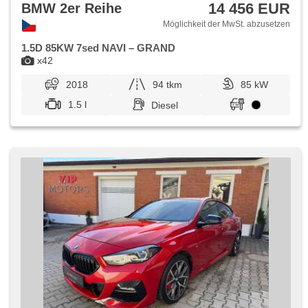
14 456 EUR
BMW 2er Reihe
Möglichkeit der MwSt. abzusetzen
1.5D 85KW 7sed NAVI – GRAND
x42
2018
94 tkm
85 kW
1.5 l
Diesel