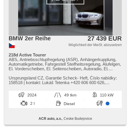
27 439 EUR
BMW 2er Reihe
Möglichkeit der MwSt. abzusetzen
218d Active Tourer
ABS, Antriebsschlupfregelung (ASR), Anhängerkupplung,
Automatikgetriebe, Fahrgestell Steifheitsregelung, Alufelgen,
El. Vorderscheiben, El. Seitenscheiben, Autoradio, El.
Spiegel, beheizte Spiegel, beheizte Sitze, Sportsitze,
Wegfahrsperre, Zentralverriegelung, El. einstellbare Sitze,
Ursprungsland CZ,​ Garantie Scheck​- Heft,​ Číslo nabídky:
höheneinstellbare Sitze, Elektronisches Stabilitätsprogramm
158518 | kontakt: Lukáš Tetenka ​+420 606 600 626,​
(ESP), Längssitzvorschub, USB, höheneinstellbare
tetenka@acrauto.cz | Vý...
Fahrersitz, El. Klappspiegel, beheizte Lenkrad, Brems-
2024
49 tkm
110 kW
Assistent, Reifendrucksensor, Parkassistent, AUX, Blind
Spot Anzeige, automatikparken, Vorderlichter LED, täglich
2 l
Diesel
Leuchten, Start-Stop System, Fahrkamera, Bluetooth,
Speicherkarte, bezdrátová nabíječka mobilních telefonů,
isofix, samostmívací zrcátka, parkovací senzory přední,
ACR auto, a.s.
, Ceske Budejovice
parkovací senzory zadní, bezklíčové startování, bezklíčové
odemykání, digitální příjem rádia (DAB), LED adaptivní
světlomety, adaptivní regulace podvozku, automatické