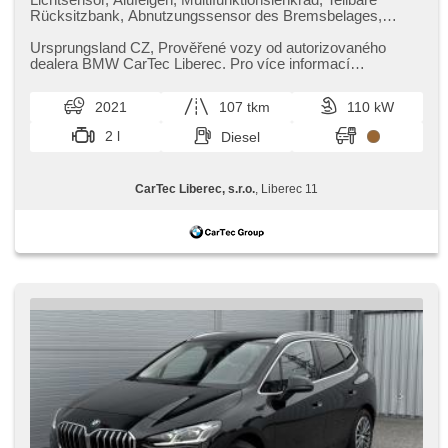
Rücksitzbank, Abnutzungssensor des Bremsbelages,
Reifendrucksensor, parkovací senzory zadní, beheizte Sitze
Ursprungsland CZ,​ Prověřené vozy od autorizovaného
dealera BMW CarTec Liberec. Pro více informací
kontaktujte naše prodejce nebo ...
2021
107 tkm
110 kW
2 l
Diesel
CarTec Liberec, s.r.o.
, Liberec 11