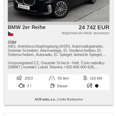
24 742 EUR
BMW 2er Reihe
Möglichkeit der MwSt. abzusetzen
218d
ABS, Antriebsschlupfregelung (ASR), Automatikgetriebe,
Getönte Scheiben, Alarmanlage, El. Vorderscheiben, El.
Seitenscheiben, Autoradio, El. Spiegel, beheizte Spiegel,
beheizte Sitze, Sportsitze, Wegfahrsperre,
Zentralverriegelung, Elektronisches Stabilitätsprogramm
Ursprungsland CZ,​ Garantie Scheck​- Heft,​ Číslo nabídky:
(ESP), USB, El. Klappspiegel, beheizte Lenkrad, Brems-
208867 | kontakt: Lukáš Tetenka ​+420 606 600 626,​
Assistent, Reifendrucksensor, Parkassistent, AUX, Blind
tetenka@acrauto.cz | vů...
Spot Anzeige, automatikparken, Vorderlichter LED, täglich
2023
55 tkm
110 kW
Leuchten, Start-Stop System, Fahrkamera, Bluetooth,
Speicherkarte, bezdrátová nabíječka mobilních telefonů,
2 l
Diesel
isofix, samostmívací zrcátka, parkovací senzory přední,
parkovací senzory zadní, bezklíčové startování, bezklíčové
odemykání, Apple CarPlay, digitální příjem rádia (DAB),
ACR auto, a.s.
, Ceske Budejovice
LED adaptivní světlomety, automatické přepínání dálkových
světel