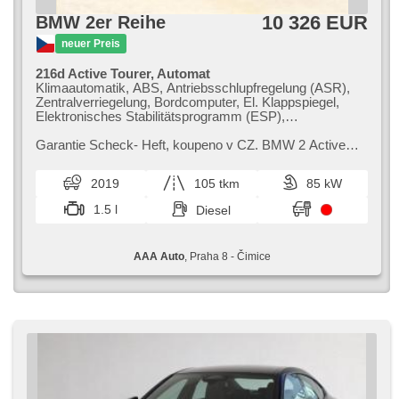
10 326 EUR
BMW 2er Reihe
neuer Preis
216d Active Tourer, Automat
Klimaautomatik, ABS, Antriebsschlupfregelung (ASR),
Zentralverriegelung, Bordcomputer, El. Klappspiegel,
Elektronisches Stabilitätsprogramm (ESP),
Nebelscheinwerfer, beheizte Sitze,
Scheibenwischersensor, starten per Taste,
Garantie Scheck​- Heft,​ koupeno v CZ. BMW 2 Active
Anhängerkupplung, Reifendrucksensor, USB, 6x Airbag,
Tourer MPV je praktické a stylové vozidlo,​ které
Servolenkung, El. Seitenscheiben, Dachträger, Autoradio,
kombinuje pohodlí s moderní výb...
2019
105 tkm
85 kW
Automatikgetriebe
1.5 l
Diesel
AAA Auto
, Praha 8 - Čimice