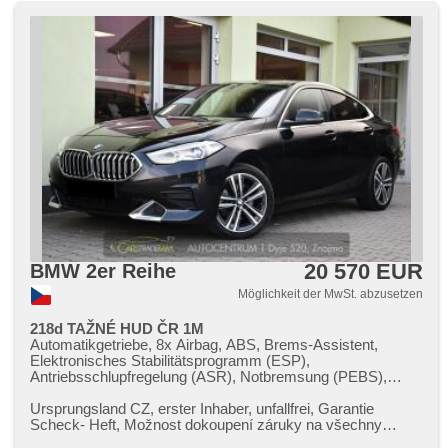
palubního počítače, isofix, El. Seitenscheiben, Getönte
Scheiben, beheizte Spiegel, samostmívací zrcátka, El.
Spiegel, Zentralverriegelung, Zentralverriegelung mit
Funkfernbedienung, Wegfahrsperre, GPS Sicherung,
Servolenkung, Start-Stop System, elektronická ruční brzda,
Scheibenwischersensor, Lichtsensor, Außenthermometer,
ambientní osvětlení interiéru, zadní loketní opěrka,
Ausziehbare Kopflehnen, volba jízdního režimu, erfüllt
'EURO VI'
20 570 EUR
BMW 2er Reihe
Möglichkeit der MwSt. abzusetzen
218d TAŽNÉ HUD ČR 1M
Automatikgetriebe, 8x Airbag, ABS, Brems-Assistent,
Elektronisches Stabilitätsprogramm (ESP),
Antriebsschlupfregelung (ASR), Notbremsung (PEBS),
asistent rozjezdu do kopce (HSA), ukazatel rychlostního
limitu (SLIF), asistent změny jízdního pruhu,
Ursprungsland CZ,​ erster Inhaber,​ unfallfrei,​ Garantie
Anhängerkupplung, Servolenkung, 2-Zonen Klimaanlage,
Scheck​- Heft,​ Možnost dokoupení záruky na všechny
Klimaautomatik, Tempomat, LED adaptivní světlomety, LED
součástky až na 48 měsíců...