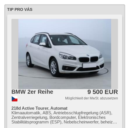
přepínání dálkových světel
TIP PRO VÁS
9 500 EUR
BMW 2er Reihe
Möglichkeit der MwSt. abzusetzen
218d Active Tourer, Automat
Klimaautomatik, ABS, Antriebsschlupfregelung (ASR),
Zentralverriegelung, Bordcomputer, Elektronisches
Stabilitätsprogramm (ESP), Nebelscheinwerfer, beheizte
Sitze, Scheibenwischersensor, starten per Taste,