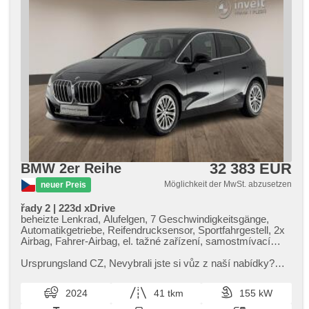
32 383 EUR
BMW 2er Reihe
Möglichkeit der MwSt. abzusetzen
neuer Preis
řady 2 | 223d xDrive
beheizte Lenkrad, Alufelgen, 7 Geschwindigkeitsgänge,
Automatikgetriebe, Reifendrucksensor, Sportfahrgestell, 2x
Airbag, Fahrer-Airbag, el. tažné zařízení, samostmívací
zrcátka, El. Spiegel, El. Klappspiegel, vyhřívané trysky
ostřikovačů čelního skla, beheizte Spiegel, paměť nastavení
Ursprungsland CZ,​ Nevybrali jste si vůz z naší nabídky?
sedadla řidiče, El. einstellbare Sitze, Längssitzvorschub,
Neváhejte nás kontaktovat – zajistíme vám individuální
höheneinstellbare Sitze, Sportsitze, beheizte Sitze,
dovoz vozu na zakáz...
2024
41 tkm
155 kW
Vorderlichter LED, Schaltflutlicht, automatické přepínání
dálkových světel, Lichtsensor, Heck LED Leuchte, Adaptive