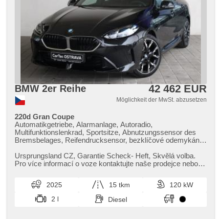
42 462 EUR
BMW 2er Reihe
Möglichkeit der MwSt. abzusetzen
220d Gran Coupe
Automatikgetriebe, Alarmanlage, Autoradio,
Multifunktionslenkrad, Sportsitze, Abnutzungssensor des
Bremsbelages, Reifendrucksensor, bezklíčové odemykání,
bezklíčové startování, beheizte Sitze, Fahrgestell
Steifheitsregelung, Blind Spot Anzeige, Parkassistent, LED
Ursprungsland CZ,​ Garantie Scheck​- Heft,​ Skvělá volba.
denní svícení
Pro více informací o voze kontaktujte naše prodejce nebo
nás navštivte v na...
2025
15 tkm
120 kW
2 l
Diesel