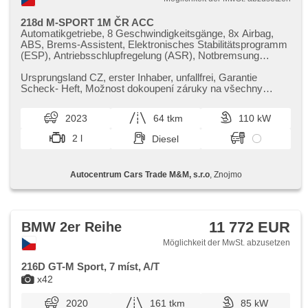
218d M-SPORT 1M ČR ACC
Automatikgetriebe, 8 Geschwindigkeitsgänge, 8x Airbag,
ABS, Brems-Assistent, Elektronisches Stabilitätsprogramm
(ESP), Antriebsschlupfregelung (ASR), Notbremsung
(PEBS), asistent stability přívěsu (TSA), asistent rozjezdu
do kopce (HSA), ukazatel rychlostního limitu (SLIF), Uhr
Ursprungsland CZ,​ erster Inhaber,​ unfallfrei,​ Garantie
Spur, Überwachung der Ermüdung des Fahrers,
Scheck​- Heft,​ Možnost dokoupení záruky na všechny
automatisch im Berg bremsen , Anhängerkupplung,
součástky až na 48 měsíců...
Servolenkung, 2-Zonen Klimaanlage, Klimaautomatik,
2023
64 tkm
110 kW
Adaptive Geschwindigkeitsregelung, LED adaptivní
světlomety, LED denní svícení, automatické přepínání
2 l
Diesel
dálkových světel, Alufelgen, erfüllt 'EURO VI',
Bordcomputer, dotykové ovládání palubního počítače,
digitální přístrojový štít, volba jízdního režimu, elektronická
Autocentrum Cars Trade M&M, s.r.o
, Znojmo
ruční brzda, Navigation, hlídání provozu při couvání (RCTA),
parkovací senzory přední, parkovací senzory zadní,
Parkassistent, automatikparken, Lichtsensor,
Scheibenwischersensor, Lenkrad einstellbar,
Multifunktionslenkrad, Beifahrerairbagdeaktivierung, hands
11 772 EUR
BMW 2er Reihe
free, Android Auto, Apple CarPlay, Bluetooth, El.
Seitenscheiben, El. Spiegel, starten per Taste,
Möglichkeit der MwSt. abzusetzen
Wegfahrsperre, Alarmanlage, Zentralverriegelung mit
Funkfernbedienung, Zentralverriegelung, isofix, ambientní
216D GT-M Sport, 7 míst, A/T
osvětlení interiéru, beheizte Sitze, höheneinstellbare Sitze,
x42
Reifendrucksensor, Abnutzungssensor des Bremsbelages,
Vorderlichter LED, Heck LED Leuchte, autom. Aktivation der
2020
161 tkm
85 kW