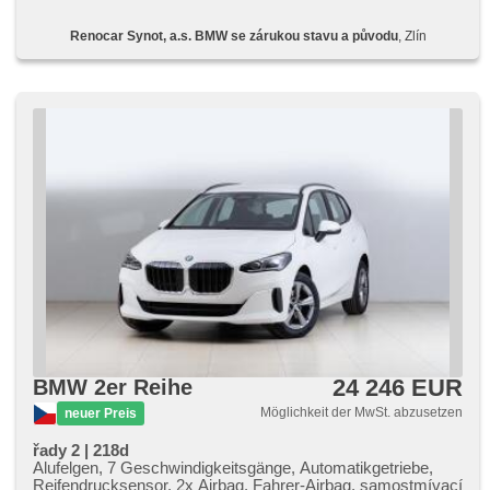
hlídání provozu při couvání (RCTA), parkovací senzory
přední, parkovací senzory zadní, Fahrkamera, bezklíčové
Renocar Synot, a.s. BMW se zárukou stavu a původu
, Zlín
startování, bezklíčové odemykání, Scheibenwischersensor,
Multifunktionslenkrad, beheizte Lenkrad,
Beifahrerairbagdeaktivierung, Android Auto, Apple CarPlay,
bezdrátová nabíječka mobilních telefonů, El.
Seitenscheiben, El. Klappspiegel, starten per Taste,
Alarmanlage, Zentralverriegelung mit Funkfernbedienung,
Zentralverriegelung, Sportsitze, isofix, beheizte Sitze, El.
einstellbare Sitze, höheneinstellbare Fahrersitz, paměť
nastavení sedadla řidiče, Positionssitze, Reifendrucksensor,
Abnutzungssensor des Bremsbelages, autom. Aktivation
der Warnflutlicht, Start-Stop System, digitální příjem rádia
(DAB), Außenthermometer, Innenthermometer, přední
pohon, el. tažné zařízení, asistent dálkových světel
24 246 EUR
BMW 2er Reihe
Möglichkeit der MwSt. abzusetzen
neuer Preis
řady 2 | 218d
Alufelgen, 7 Geschwindigkeitsgänge, Automatikgetriebe,
Reifendrucksensor, 2x Airbag, Fahrer-Airbag, samostmívací