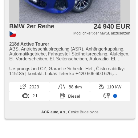
24 940 EUR
BMW 2er Reihe
Möglichkeit der MwSt. abzusetzen
218d Active Tourer
ABS, Antriebsschlupfregelung (ASR), Anhängerkupplung,
Automatikgetriebe, Fahrgestell Steifheitsregelung, Alufelgen,
El. Vorderscheiben, El. Seitenscheiben, Autoradio, El.
Spiegel, beheizte Spiegel, beheizte Sitze, Sportsitze,
Tempomat, Wegfahrsperre, Zentralverriegelung,
Ursprungsland CZ,​ Garantie Scheck​- Heft,​ Číslo nabídky:
Elektronisches Stabilitätsprogramm (ESP), USB, El.
115185 | kontakt: Lukáš Tetenka ​+420 606 600 626,​
Klappspiegel, beheizte Lenkrad, Brems-Assistent,
tetenka@acrauto.cz | Vý...
Reifendrucksensor, Adaptive Geschwindigkeitsregelung,
2023
88 tkm
110 kW
Parkassistent, AUX, automatikparken, Vorderlichter LED,
täglich Leuchten, Start-Stop System, Fahrkamera,
2 l
Diesel
Bluetooth, Speicherkarte, bezdrátová nabíječka mobilních
telefonů, isofix, samostmívací zrcátka, parkovací senzory
přední, parkovací senzory zadní, bezklíčové startování,
ACR auto, a.s.
, Ceske Budejovice
bezklíčové odemykání, digitální příjem rádia (DAB), LED
adaptivní světlomety, adaptivní regulace podvozku,
automatické přepínání dálkových světel