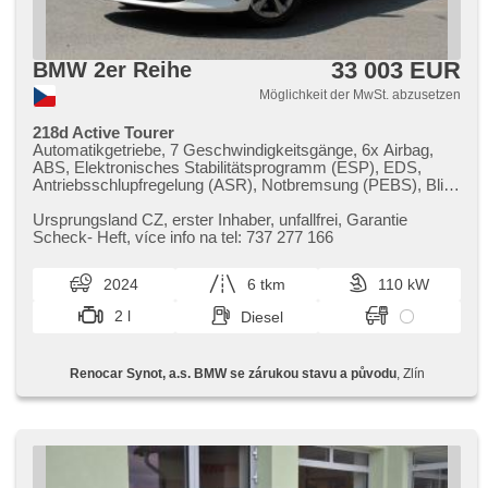
33 003 EUR
BMW 2er Reihe
Möglichkeit der MwSt. abzusetzen
218d Active Tourer
Automatikgetriebe, 7 Geschwindigkeitsgänge, 6x Airbag,
ABS, Elektronisches Stabilitätsprogramm (ESP), EDS,
Antriebsschlupfregelung (ASR), Notbremsung (PEBS), Blind
Spot Anzeige, automatisch im Berg bremsen ,
Servolenkung, 2-Zonen Klimaanlage, Tempomat, LED
Ursprungsland CZ,​ erster Inhaber,​ unfallfrei,​ Garantie
adaptivní světlomety, Schaltflutlicht, automatické přepínání
Scheck​- Heft,​ více info na tel: 737 277 166
dálkových světel, Alufelgen, erfüllt 'EURO VI',
Bordcomputer, dotykové ovládání palubního počítače, volba
2024
6 tkm
110 kW
jízdního režimu, elektronická ruční brzda, Navigation,
parkovací senzory přední, parkovací senzory zadní,
2 l
Diesel
Parkassistent, Fahrkamera, bezklíčové startování,
bezklíčové odemykání, Lichtsensor,
Scheibenwischersensor, Multifunktionslenkrad, řazení pádly
Renocar Synot, a.s. BMW se zárukou stavu a původu
, Zlín
pod volantem, Beifahrerairbagdeaktivierung, Telefon,
Android Auto, Apple CarPlay, Bluetooth, El. Deckel des
Kofferraums, El. Seitenscheiben, El. Klappspiegel, El.
Spiegel, starten per Taste, Wegfahrsperre, Alarmanlage,
Zentralverriegelung mit Funkfernbedienung, Sportsitze,
isofix, beheizte Sitze, höheneinstellbare Sitze,
Reifendrucksensor, Abnutzungssensor des Bremsbelages,