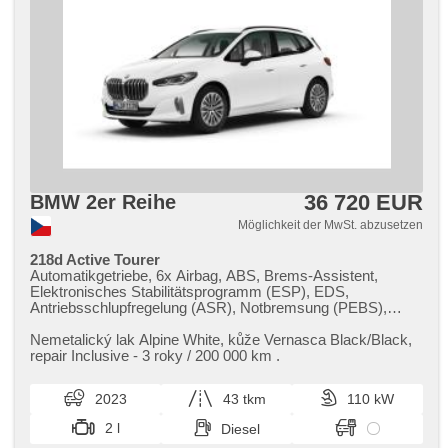
36 720 EUR
BMW 2er Reihe
Möglichkeit der MwSt. abzusetzen
218d Active Tourer
Automatikgetriebe, 6x Airbag, ABS, Brems-Assistent,
Elektronisches Stabilitätsprogramm (ESP), EDS,
Antriebsschlupfregelung (ASR), Notbremsung (PEBS),
ukazatel rychlostního limitu (SLIF), Uhr Spur, Blind Spot
Anzeige, asistent jízdy v koloně, asistent změny jízdního
Nemetalický lak Alpine White,​ kůže Vernasca Black/Black,​
pruhu, asistent jízdy v jízdním pruhu, automatisch im Berg
repair Inclusive ​- 3 roky / 200 000 km .
bremsen , Klimaautomatik, Adaptive
Geschwindigkeitsregelung, LED adaptivní světlomety, LED
2023
43 tkm
110 kW
denní svícení, automatické přepínání dálkových světel,
erfüllt 'EURO VI', Bordcomputer, dotykové ovládání
2 l
Diesel
palubního počítače, elektronická ruční brzda, Navigation,