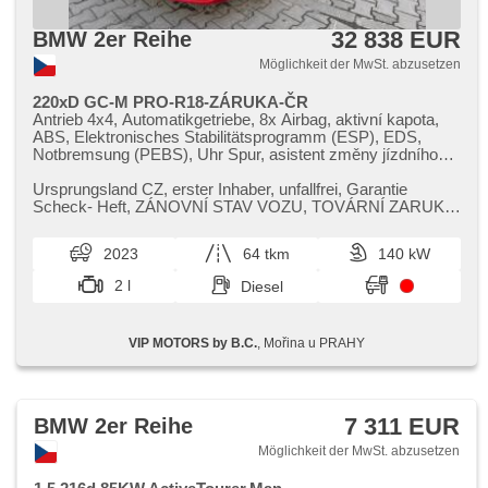
32 838 EUR
BMW 2er Reihe
Möglichkeit der MwSt. abzusetzen
220xD GC-M PRO-R18-ZÁRUKA-ČR
Antrieb 4x4, Automatikgetriebe, 8x Airbag, aktivní kapota,
ABS, Elektronisches Stabilitätsprogramm (ESP), EDS,
Notbremsung (PEBS), Uhr Spur, asistent změny jízdního
pruhu, Servolenkung, 2-Zonen Klimaanlage, Adaptive
Geschwindigkeitsregelung, Tempomat, LED adaptivní
Ursprungsland CZ,​ erster Inhaber,​ unfallfrei,​ Garantie
světlomety, Schaltflutlicht, LED denní svícení, automatické
Scheck​- Heft,​ ZÁNOVNÍ STAV VOZU,​ TOVÁRNÍ ZARUKA
přepínání dálkových světel, Alufelgen, Bordcomputer,
BMW ​- 08 / 2027,​ SERVIS ZDA...
digitální přístrojový štít, ovládání gesty, volba jízdního
2023
64 tkm
140 kW
režimu, elektronická ruční brzda, Navigation, parkovací
senzory přední, parkovací senzory zadní, Fahrkamera,
2 l
Diesel
bezklíčové startování, bezklíčové odemykání, Lichtsensor,
Scheibenwischersensor, Lenkrad einstellbar,
Multifunktionslenkrad, beheizte Lenkrad, řazení pádly pod
VIP MOTORS by B.C.
, Mořina u PRAHY
volantem, hands free, Android Auto, Apple CarPlay,
bezdrátová nabíječka mobilních telefonů, Bluetooth, El.
Seitenscheiben, El. Klappspiegel, El. Spiegel, samostmívací
zrcátka, Schlossverblendung, Wegfahrsperre, Alarmanlage,
Zentralverriegelung mit Funkfernbedienung,
7 311 EUR
BMW 2er Reihe
Zentralverriegelung, Ledersitze, isofix, Lederpolsterung,
ambientní osvětlení interiéru, beheizte Sitze, El. einstellbare
Möglichkeit der MwSt. abzusetzen
Sitze, höheneinstellbare Fahrersitz, paměť nastavení
sedadla řidiče, Positionssitze, Reifendrucksensor,