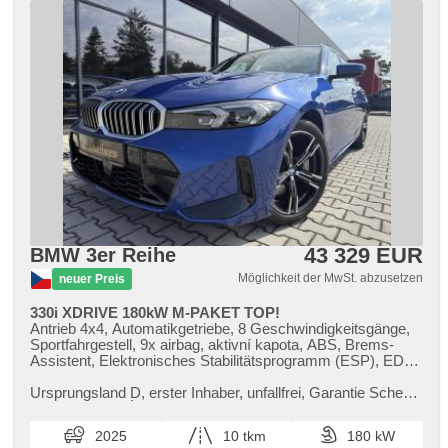
43 329 EUR
BMW 3er Reihe
Möglichkeit der MwSt. abzusetzen
neuer Preis
330i XDRIVE 180kW M-PAKET TOP!
Antrieb 4x4, Automatikgetriebe, 8 Geschwindigkeitsgänge,
Sportfahrgestell, 9x airbag, aktivní kapota, ABS, Brems-
Assistent, Elektronisches Stabilitätsprogramm (ESP), EDS,
Antriebsschlupfregelung (ASR), Notbremsung (PEBS),
Geschwindigkeitsregelung von der Hang, asistent rozjezdu
Ursprungsland D,​ erster Inhaber,​ unfallfrei,​ Garantie Scheck​
do kopce (HSA), ukazatel rychlostního limitu (SLIF), Uhr
- Heft,​ ORG. ZÁRUKA BMW 2 ROKY / 200.000 KM,​ M​-
Spur, Blind Spot Anzeige, asistent jízdy v koloně, asistent
PAKET,​ ADAPTIVNÍ TEMPOM...
2025
10 tkm
180 kW
změny jízdního pruhu, asistent jízdy v jízdním pruhu,