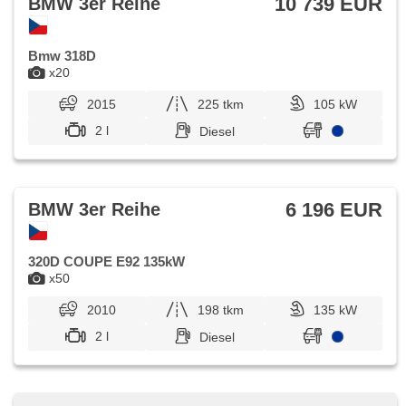
10 739 EUR
BMW 3er Reihe
Bmw 318D
x20
2015
225 tkm
105 kW
2 l
Diesel
6 196 EUR
BMW 3er Reihe
320D COUPE E92 135kW
x50
2010
198 tkm
135 kW
2 l
Diesel