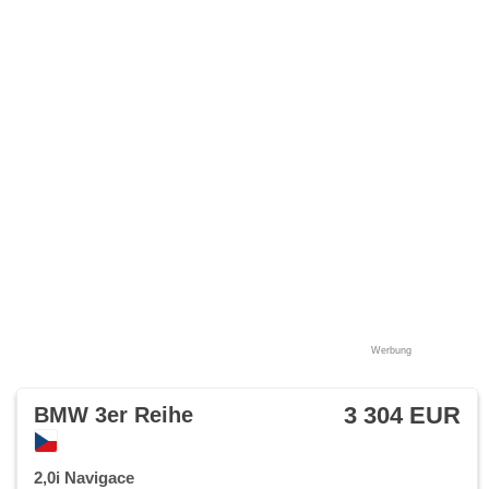
opěrka, Innenthermometer, Heckscheibenwischer, Getönte
Scheiben, zatmavená zadní skla, Garantie, digitální
přístrojová deska
Werbung
3 304 EUR
BMW 3er Reihe
2,0i Navigace