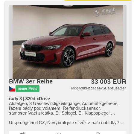
33 003 EUR
BMW 3er Reihe
Möglichkeit der MwSt. abzusetzen
neuer Preis
řady 3 | 320d xDrive
Alufelgen, 8 Geschwindigkeitsgänge, Automatikgetriebe,
řazení pádly pod volantem, Reifendrucksensor,
samostmívací zrcátka, El. Spiegel, El. Klappspiegel,
vyhřívané trysky ostřikovačů čelního skla, beheizte Spiegel,
paměť nastavení sedadla řidiče, El. einstellbare Sitze,
Ursprungsland CZ,​ Nevybrali jste si vůz z naší nabídky?
Längssitzvorschub, höheneinstellbare Sitze, Sportsitze,
Neváhejte nás kontaktovat – zajistíme vám individuální
beheizte Sitze, ambientní osvětlení interiéru, Parkassistent,
dovoz vozu na zakáz...