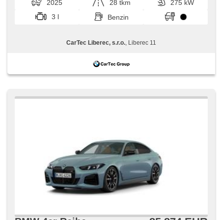
2025
28 tkm
275 kW
3 l
Benzin
CarTec Liberec, s.r.o.
, Liberec 11