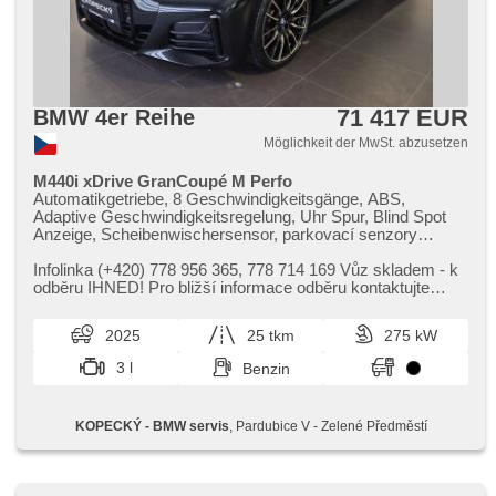
71 417 EUR
BMW 4er Reihe
Möglichkeit der MwSt. abzusetzen
M440i xDrive GranCoupé M Perfo
Automatikgetriebe, 8 Geschwindigkeitsgänge, ABS,
Adaptive Geschwindigkeitsregelung, Uhr Spur, Blind Spot
Anzeige, Scheibenwischersensor, parkovací senzory
přední, parkovací senzory zadní, Spojení chytrého telefonu,
Start-Stop System, Surround view kamerový systém,
Infolinka (​+420) 778 956 365,​ 778 714 169 Vůz skladem ​- k
Fahrkamera, Fahrer-Airbag, Beifahrerairbagdeaktivierung,
odběru IHNED! Pro bližší informace odběru kontaktujte
Alarmanlage, Boční airbagy, Zentralverriegelung, Hlavové
naše prodejce.Tato...
airbagy, Okenní airbagy, isofix, automatisch im Berg
2025
25 tkm
275 kW
bremsen , bezklíčové startování, Bluetooth, Čalounění
stropu v barvě antracitu, digitální příjem rádia (DAB),
3 l
Benzin
Panoramadach, El. Deckel des Kofferraums, El. einstellbare
Sitze, Harman/Kardon Sound Systém, head-up display,
Klimaanlage, Ledersitze, Multifunkční palubní ukazatele,
KOPECKÝ - BMW servis
, Pardubice V - Zelené Předměstí
Navigation, Bordcomputer, Reifendrucksensor, Speed Limit
Info, Sportsitze, Středová loketní opěrka, USB, beheizte
Sitze, vyhřívaná zadní sedadla, beheizte Lenkrad, Antrieb
4x4, Multifunktionslenkrad, Schaltflutlicht, automatické