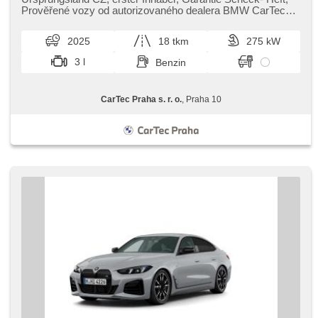
skla, Antrieb 4x4, bezklíčové odemykání, bezklíčové
Prověřené vozy od autorizovaného dealera BMW CarTec
startování, beheizte Sitze, Parkassistent, LED denní svícení
Praha. Pro více infor...
2025
18 tkm
275 kW
3 l
Benzin
CarTec Praha s. r. o.
, Praha 10