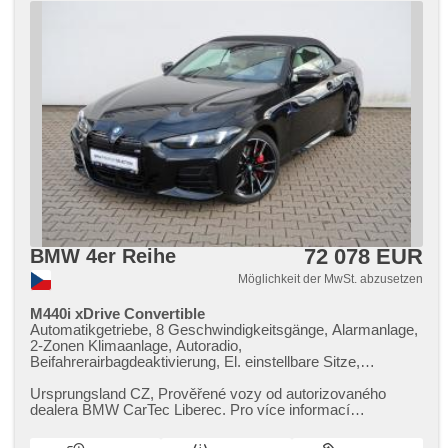
72 078 EUR
BMW 4er Reihe
Möglichkeit der MwSt. abzusetzen
M440i xDrive Convertible
Automatikgetriebe, 8 Geschwindigkeitsgänge, Alarmanlage,
2-Zonen Klimaanlage, Autoradio,
Beifahrerairbagdeaktivierung, El. einstellbare Sitze,
Abnutzungssensor des Bremsbelages, Reifendrucksensor,
beheizte Lenkrad, Rolldach, el. tažné zařízení, bezklíčové
Ursprungsland CZ,​ Prověřené vozy od autorizovaného
odemykání, bezklíčové startování, beheizte Sitze,
dealera BMW CarTec Liberec. Pro více informací
Fahrgestell Steifheitsregelung, Blind Spot Anzeige, LED
kontaktujte naše prodejce nebo ...
denní svícení