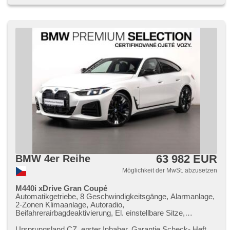
mobilních telefonů, isofix, samostmívací zrcátka, parkovací
senzory přední, parkovací senzory zadní, bezklíčové
startování, bezklíčové odemykání, ambientní osvětlení
interiéru, digitální příjem rádia (DAB), LED adaptivní
světlomety, automatické přepínání dálkových světel
63 982 EUR
BMW 4er Reihe
Möglichkeit der MwSt. abzusetzen
M440i xDrive Gran Coupé
Automatikgetriebe, 8 Geschwindigkeitsgänge, Alarmanlage,
2-Zonen Klimaanlage, Autoradio,
Beifahrerairbagdeaktivierung, El. einstellbare Sitze,
Sportfahrgestell, Abnutzungssensor des Bremsbelages,
Reifendrucksensor, beheizte Lenkrad, zatmavená zadní
Ursprungsland CZ,​ erster Inhaber,​ Garantie Scheck​- Heft,​