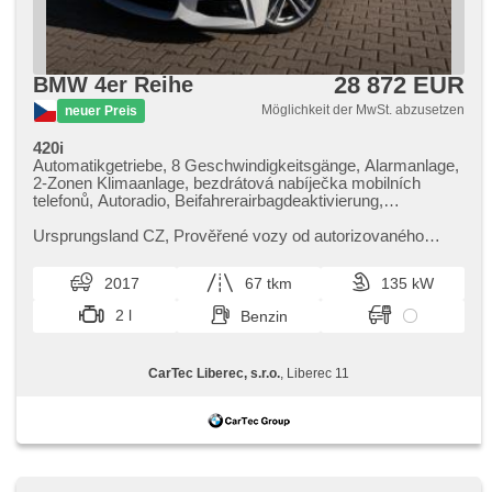
28 872 EUR
BMW 4er Reihe
Möglichkeit der MwSt. abzusetzen
neuer Preis
420i
Automatikgetriebe, 8 Geschwindigkeitsgänge, Alarmanlage,
2-Zonen Klimaanlage, bezdrátová nabíječka mobilních
telefonů, Autoradio, Beifahrerairbagdeaktivierung,
Lichtsensor, El. einstellbare Sitze, Nebelscheinwerfer,
Multifunktionslenkrad, Sportfahrgestell, Navigation, Ski-Box,
Ursprungsland CZ,​ Prověřené vozy od autorizovaného
Bordcomputer, Sportsitze, Abnutzungssensor des
dealera BMW CarTec Liberec. Pro více informací
Bremsbelages, Reifendrucksensor, Fahrkamera, Alufelgen,
kontaktujte naše prodejce nebo ...
2017
67 tkm
135 kW
Scheinwerferwaschanlagen, beheizte Sitze
2 l
Benzin
CarTec Liberec, s.r.o.
, Liberec 11