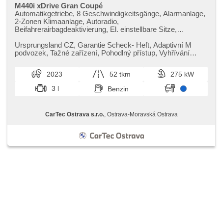
M440i xDrive Gran Coupé
Automatikgetriebe, 8 Geschwindigkeitsgänge, Alarmanlage,
2-Zonen Klimaanlage, Autoradio,
Beifahrerairbagdeaktivierung, El. einstellbare Sitze,
Multifunktionslenkrad, Abnutzungssensor des
Bremsbelages, Reifendrucksensor, beheizte Lenkrad,
Ursprungsland CZ,​ Garantie Scheck​- Heft,​ Adaptivní M
zatmavená zadní skla, Antrieb 4x4, el. tažné zařízení,
podvozek,​ Tažné zařízení,​ Pohodlný přístup,​ Vyhřívání
bezklíčové odemykání, bezklíčové startování, beheizte
sedadla řidič/spolujez...
Sitze, Fahrgestell Steifheitsregelung, Blind Spot Anzeige,
2023
52 tkm
275 kW
laserové světlomety
3 l
Benzin
CarTec Ostrava s.r.o.
, Ostrava-Moravská Ostrava