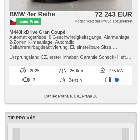
72 243 EUR
BMW 4er Reihe
Möglichkeit der MwSt. abzusetzen
neuer Preis
M440i xDrive Gran Coupé
Automatikgetriebe, 8 Geschwindigkeitsgänge, Alarmanlage,
2-Zonen Klimaanlage, Autoradio,
Beifahrerairbagdeaktivierung, El. einstellbare Sitze,
Abnutzungssensor des Bremsbelages, Reifendrucksensor,
beheizte Lenkrad, zatmavená zadní skla, bezklíčové
Ursprungsland CZ,​ erster Inhaber,​ Garantie Scheck​- Heft,​
odemykání, bezklíčové startování, beheizte Sitze,
Prověřené vozy od autorizovaného dealera BMW CarTec
Fahrgestell Steifheitsregelung, Blind Spot Anzeige, LED
Praha. Pro více infor...
2025
26 tkm
275 kW
denní svícení
3 l
Benzin
CarTec Praha s. r. o.
, Praha 10
TIP PRO VÁS