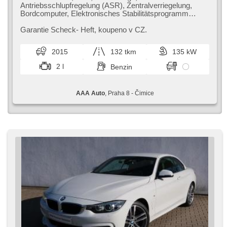
Antriebsschlupfregelung (ASR), Zentralverriegelung,
Bordcomputer, Elektronisches Stabilitätsprogramm
(ESP), beheizte Sitze, Ledersitze,
Scheibenwischersensor, starten per Taste,
Garantie Scheck​- Heft,​ koupeno v CZ.
Reifendrucksensor, USB, 8x Airbag, Parkassistent,
Servolenkung, El. Seitenscheiben, Autoradio,
2015
132 tkm
135 kW
Automatikgetriebe
2 l
Benzin
AAA Auto
, Praha 8 - Čimice