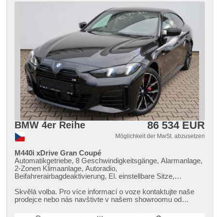
přepínání dálkových světel, täglich Leuchten, Vorderlichter
LED, ambientní osvětlení interiéru, Lichtsensor
86 534 EUR
BMW 4er Reihe
Möglichkeit der MwSt. abzusetzen
M440i xDrive Gran Coupé
Automatikgetriebe, 8 Geschwindigkeitsgänge, Alarmanlage,
2-Zonen Klimaanlage, Autoradio,
Beifahrerairbagdeaktivierung, El. einstellbare Sitze,
Abnutzungssensor des Bremsbelages, Reifendrucksensor,
beheizte Lenkrad, zatmavená zadní skla, el. tažné zařízení,
Skvělá volba. Pro více informací o voze kontaktujte naše
bezklíčové odemykání, bezklíčové startování, beheizte
prodejce nebo nás navštivte v našem showroomu od
Sitze, Fahrgestell Steifheitsregelung, LED denní svícení
pondělí do pátku,​ vždy o...