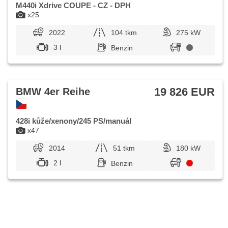
M440i Xdrive COUPE - CZ - DPH
x25
2022
104 tkm
275 kW
3 l
Benzin
19 826 EUR
BMW 4er Reihe
428i kůže/xenony/245 PS/manuál
x47
2014
51 tkm
180 kW
2 l
Benzin