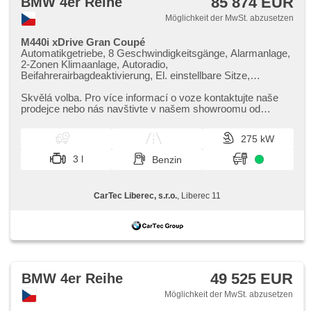
85 874 EUR
BMW 4er Reihe
Möglichkeit der MwSt. abzusetzen
M440i xDrive Gran Coupé
Automatikgetriebe, 8 Geschwindigkeitsgänge, Alarmanlage,
2-Zonen Klimaanlage, Autoradio,
Beifahrerairbagdeaktivierung, El. einstellbare Sitze,
Abnutzungssensor des Bremsbelages, Reifendrucksensor,
beheizte Lenkrad, zatmavená zadní skla, el. tažné zařízení,
Skvělá volba. Pro více informací o voze kontaktujte naše
bezklíčové odemykání, bezklíčové startování, beheizte
prodejce nebo nás navštivte v našem showroomu od
Sitze, Fahrgestell Steifheitsregelung, Blind Spot Anzeige,
pondělí do pátku,​ vždy o...
LED denní svícení
275 kW
3 l
Benzin
CarTec Liberec, s.r.o.
, Liberec 11
49 525 EUR
BMW 4er Reihe
Möglichkeit der MwSt. abzusetzen