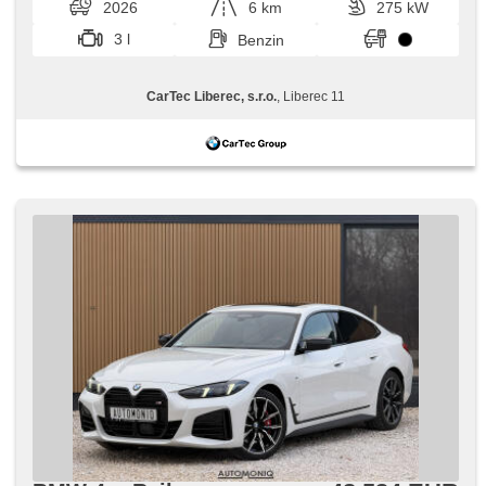
2026
6 km
275 kW
3 l
Benzin
CarTec Liberec, s.r.o.
, Liberec 11