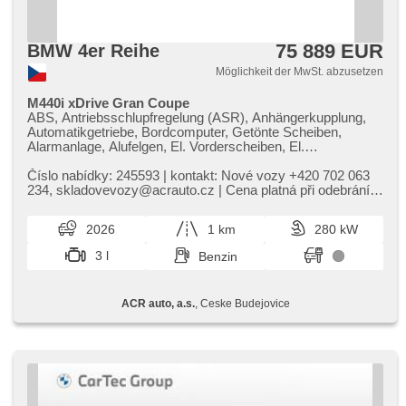
75 889 EUR
BMW 4er Reihe
Möglichkeit der MwSt. abzusetzen
M440i xDrive Gran Coupe
ABS, Antriebsschlupfregelung (ASR), Anhängerkupplung,
Automatikgetriebe, Bordcomputer, Getönte Scheiben,
Alarmanlage, Alufelgen, El. Vorderscheiben, El.
Seitenscheiben, Autoradio, El. Spiegel, beheizte Spiegel,
beheizte Sitze, Wegfahrsperre, Zentralverriegelung, El.
Číslo nabídky: 245593 | kontakt: Nové vozy ​+420 702 063
einstellbare Sitze, Antrieb 4x4, Sportfahrgestell,
234,​ skladovevozy@acrauto.cz | Cena platná při odebrání
höheneinstellbare Sitze, Elektronisches Stabilitätsprogramm
vozu DO 31.5.2026...
(ESP), Längssitzvorschub, USB, höheneinstellbare
2026
1 km
280 kW
Fahrersitz, El. Klappspiegel, beheizte Lenkrad, Brems-
Assistent, Reifendrucksensor, Parkassistent, AUX, Blind
3 l
Benzin
Spot Anzeige, automatikparken, Vorderlichter LED, täglich
Leuchten, 2-Zonen Klimaanlage, Start-Stop System,
Fahrkamera, Bluetooth, Speicherkarte, 360° monitorovací
ACR auto, a.s.
, Ceske Budejovice
systém (AVM), bezdrátová nabíječka mobilních telefonů,
isofix, samostmívací zrcátka, parkovací senzory přední,
parkovací senzory zadní, bezklíčové startování, bezklíčové
odemykání, ambientní osvětlení interiéru, digitální příjem
rádia (DAB), LED adaptivní světlomety, automatické
přepínání dálkových světel