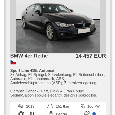
14 457 EUR
BMW 4er Reihe
Sport Line 418i, Automat
8x Airbag, El. Spiegel, Servolenkung, El. Seitenscheiben,
Autoradio, Klimaautomatik, ABS,
Antriebsschlupfregelung (ASR), Zentralverriegelung,
Bordcomputer, Elektronisches Stabilitätsprogramm
(ESP), Nebelscheinwerfer, beheizte Sitze, Ledersitze,
Garantie Scheck​- Heft,​ BMW 4 Gran Coupe
Scheibenwischersensor, starten per Taste,
Sedan/Saloon spojuje elegantní design s pokročilou
Anhängerkupplung, Reifendrucksensor, USB,
technologií,​ která zvyšuje komfort a be...
Automatikgetriebe
2019
151 tkm
100 kW
1.5 l
Benzin