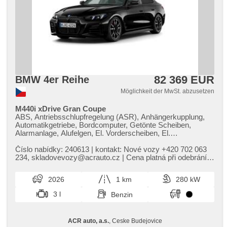
82 369 EUR
BMW 4er Reihe
Möglichkeit der MwSt. abzusetzen
M440i xDrive Gran Coupe
ABS, Antriebsschlupfregelung (ASR), Anhängerkupplung,
Automatikgetriebe, Bordcomputer, Getönte Scheiben,
Alarmanlage, Alufelgen, El. Vorderscheiben, El.
Seitenscheiben, Autoradio, Ledersitze, El. Spiegel, beheizte
Spiegel, beheizte Sitze, Wegfahrsperre, Zentralverriegelung,
Číslo nabídky: 240613 | kontakt: Nové vozy ​+420 702 063
El. einstellbare Sitze, Antrieb 4x4, Sportfahrgestell,
234,​ skladovevozy@acrauto.cz | Cena platná při odebrání
höheneinstellbare Sitze, Elektronisches Stabilitätsprogramm
vozu DO 31.5.2026...
(ESP), Längssitzvorschub, USB, höheneinstellbare
2026
1 km
280 kW
Fahrersitz, El. Klappspiegel, beheizte Lenkrad, Brems-
Assistent, Reifendrucksensor, Lederpolsterung,
3 l
Benzin
Parkassistent, AUX, Blind Spot Anzeige, automatikparken,
Vorderlichter LED, täglich Leuchten, 2-Zonen Klimaanlage,
Start-Stop System, Fahrkamera, Bluetooth, Speicherkarte,
ACR auto, a.s.
, Ceske Budejovice
360° monitorovací systém (AVM), bezdrátová nabíječka