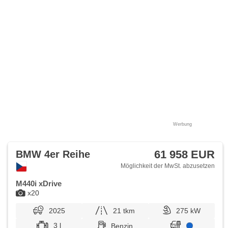
Werbung
61 958 EUR
BMW 4er Reihe
Möglichkeit der MwSt. abzusetzen
M440i xDrive
x20
2025
21 tkm
275 kW
3 l
Benzin