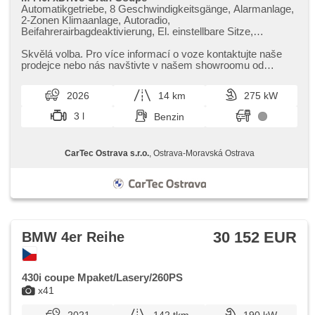
Automatikgetriebe, 8 Geschwindigkeitsgänge, Alarmanlage,
2-Zonen Klimaanlage, Autoradio,
Beifahrerairbagdeaktivierung, El. einstellbare Sitze,
Abnutzungssensor des Bremsbelages, Reifendrucksensor,
zatmavená zadní skla, el. tažné zařízení, bezklíčové
Skvělá volba. Pro více informací o voze kontaktujte naše
odemykání, bezklíčové startování, beheizte Sitze,
prodejce nebo nás navštivte v našem showroomu od
Fahrgestell Steifheitsregelung, LED denní svícení
pondělí do pátku,​ vždy o...
2026
14 km
275 kW
3 l
Benzin
CarTec Ostrava s.r.o.
, Ostrava-Moravská Ostrava
30 152 EUR
BMW 4er Reihe
430i coupe Mpaket/Lasery/260PS
x41