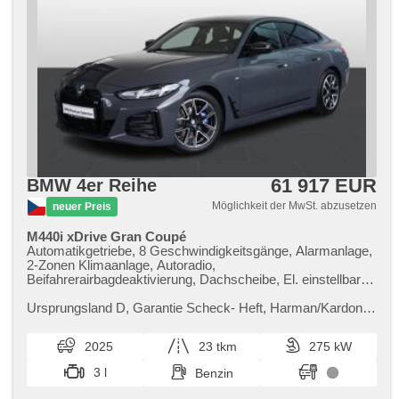
61 917 EUR
BMW 4er Reihe
Möglichkeit der MwSt. abzusetzen
neuer Preis
M440i xDrive Gran Coupé
Automatikgetriebe, 8 Geschwindigkeitsgänge, Alarmanlage,
2-Zonen Klimaanlage, Autoradio,
Beifahrerairbagdeaktivierung, Dachscheibe, El. einstellbare
Sitze, Sportfahrgestell, Abnutzungssensor des
Bremsbelages, Reifendrucksensor, zatmavená zadní skla,
Ursprungsland D,​ Garantie Scheck​- Heft,​ Harman/Kardon
Antrieb 4x4, bezklíčové odemykání, bezklíčové startování,
Surround Sound System,​ Pohodlný přístup,​ Sportovní
beheizte Sitze
diferenciál M,​ Prověřené...
2025
23 tkm
275 kW
3 l
Benzin