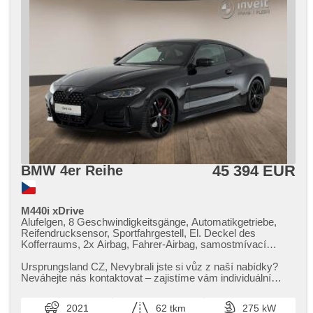
45 394 EUR
BMW 4er Reihe
M440i xDrive
Alufelgen, 8 Geschwindigkeitsgänge, Automatikgetriebe,
Reifendrucksensor, Sportfahrgestell, El. Deckel des
Kofferraums, 2x Airbag, Fahrer-Airbag, samostmívací
zrcátka, El. Spiegel, El. Klappspiegel, vyhřívané trysky
ostřikovačů čelního skla, beheizte Spiegel, paměť nastavení
Ursprungsland CZ,​ Nevybrali jste si vůz z naší nabídky?
sedadla řidiče, El. einstellbare Sitze, Längssitzvorschub,
Neváhejte nás kontaktovat – zajistíme vám individuální
höheneinstellbare Sitze, beheizte Sitze, Ledersitze,
dovoz vozu na zakáz...
ambientní osvětlení interiéru, automatické přepínání
2021
62 tkm
275 kW
dálkových světel, Tempomat, Uhr Spur, Notbremsung