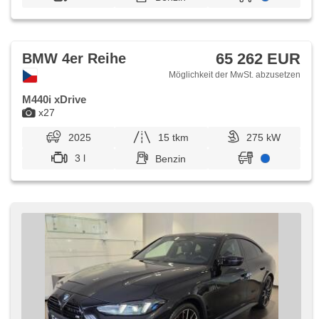
65 262 EUR
BMW 4er Reihe
Möglichkeit der MwSt. abzusetzen
M440i xDrive
x27
2025
15 tkm
275 kW
3 l
Benzin