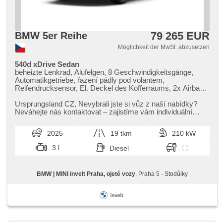
79 265 EUR
BMW 5er Reihe
Möglichkeit der MwSt. abzusetzen
540d xDrive Sedan
beheizte Lenkrad, Alufelgen, 8 Geschwindigkeitsgänge,
Automatikgetriebe, řazení pádly pod volantem,
Reifendrucksensor, El. Deckel des Kofferraums, 2x Airbag,
Fahrer-Airbag, el. tažné zařízení, odvětrávaná sedadla,
paměť nastavení sedadla řidiče, El. einstellbare Sitze,
Ursprungsland CZ,​ Nevybrali jste si vůz z naší nabídky?
Längssitzvorschub, höheneinstellbare Sitze, roletky na
Neváhejte nás kontaktovat – zajistíme vám individuální
zadních oknech, beheizte Sitze, vyhřívaná zadní sedadla,
dovoz vozu na zakáz...
Klimaautomatik, 4-Zonen Klimaanlage, ambientní osvětlení
2025
19 tkm
210 kW
interiéru, Vorderlichter LED, Schaltflutlicht, automatické
přepínání dálkových světel, Lichtsensor, Heck LED
3 l
Diesel
Leuchte, Tempomat, Uhr Spur, Notbremsung (PEBS),
ukazatel rychlostního limitu (SLIF), Adaptive
Geschwindigkeitsregelung, Blind Spot Anzeige,
BMW | MINI invelt Praha, ojeté vozy
, Praha 5 - Stodůlky
Parkassistent, Fahrkamera, Bordcomputer, 360°
monitorovací systém (AVM), digitální příjem rádia (DAB),
Bluetooth, USB, hlasové ovládání palubního počítače,
bezdrátová nabíječka mobilních telefonů, digitální přístrojová
deska, head-up display, digitální přístrojový štít, dotykové
ovládání palubního počítače, Android Auto, Apple CarPlay,