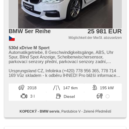
25 981 EUR
BMW 5er Reihe
Möglichkeit der MwSt. abzusetzen
530d xDrive M Sport
Automatikgetriebe, 8 Geschwindigkeitsgänge, ABS, Uhr
Spur, Blind Spot Anzeige, Scheibenwischersensor,
parkovací senzory přední, parkovací senzory zadní,
Spojení chytrého telefonu, Start-Stop System, Fahrkamera,
Fahrer-Airbag, Beifahrerairbagdeaktivierung, Alarmanlage,
Ursprungsland CZ,​ Infolinka (​+420) 778 956 365,​ 778 714
Boční airbagy, Zentralverriegelung, Hlavové airbagy, Okenní
169 Vůz skladem ​- k odběru IHNED! Pro bližší informace
airbagy, isofix, Alufelgen, El. Klappspiegel, automatisch im
odběru kontaktujte ...
Berg bremsen , Bluetooth, Čalounění stropu v barvě
2018
147 tkm
195 kW
antracitu, digitální příjem rádia (DAB), 2-Zonen Klimaanlage,
El. Deckel des Kofferraums, El. einstellbare Sitze, HiFi
3 l
Diesel
systém, Navigation, Teilbare Rücksitzbank, Sportsitze,
Středová loketní opěrka, USB, beheizte Sitze, beheizte
Lenkrad, Antrieb 4x4, Multifunktionslenkrad, Servolenkung,
KOPECKÝ - BMW servis
, Pardubice V - Zelené Předměstí
Schaltflutlicht, automatické přepínání dálkových světel,
täglich Leuchten, Vorderlichter LED, Lichtsensor