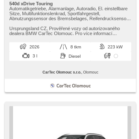
540d xDrive Touring
Automatikgetriebe, Alarmanlage, Autoradio, El. einstellbare
Sitze, Multifunktionslenkrad, Sportfahrgestell,
Abnutzungssensor des Bremsbelages, Reifendrucksensor,
beheizte Lenkrad, zatmavená zadní skla, 4-Zonen
Klimaanlage, el. tažné zařízení, bezklíčové odemykání,
Ursprungsland CZ,​ Prověřené vozy od autorizovaného
bezklíčové startování, odvětrávaná sedadla, beheizte Sitze,
dealera BMW CarTec Olomouc. Pro více informací
Blind Spot Anzeige, LED denní svícení
kontaktujte naše prodejce nebo n...
2026
8 tkm
223 kW
3 l
Diesel
CarTec Olomouc s.r.o.
, Olomouc