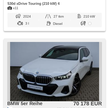
530d xDrive Touring (210 kW) 4
x11
2024
27 tkm
210 kW
3 l
Diesel
70 178 EUR
BMW 5er Reihe