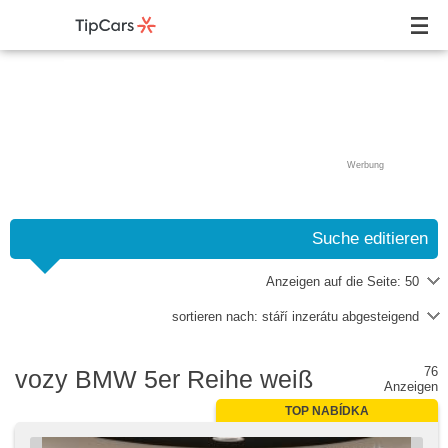
Werbung
Suche editieren
Anzeigen auf die Seite:
50
sortieren nach:
stáří inzerátu abgesteigend
76
vozy BMW 5er Reihe weiß
Anzeigen
TOP NABÍDKA