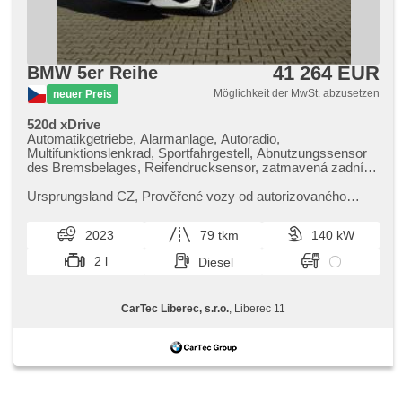
41 264 EUR
BMW 5er Reihe
Möglichkeit der MwSt. abzusetzen
neuer Preis
520d xDrive
Automatikgetriebe, Alarmanlage, Autoradio,
Multifunktionslenkrad, Sportfahrgestell, Abnutzungssensor
des Bremsbelages, Reifendrucksensor, zatmavená zadní
skla, el. tažné zařízení, bezklíčové odemykání, bezklíčové
startování, El. einstellbare Sitze, beheizte Sitze, LED denní
Ursprungsland CZ,​ Prověřené vozy od autorizovaného
svícení
dealera BMW CarTec Liberec. Pro více informací
kontaktujte naše prodejce nebo ...
2023
79 tkm
140 kW
2 l
Diesel
CarTec Liberec, s.r.o.
, Liberec 11