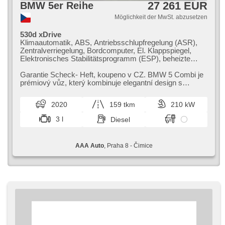
27 261 EUR
BMW 5er Reihe
Möglichkeit der MwSt. abzusetzen
530d xDrive
Klimaautomatik, ABS, Antriebsschlupfregelung (ASR),
Zentralverriegelung, Bordcomputer, El. Klappspiegel,
Elektronisches Stabilitätsprogramm (ESP), beheizte
Sitze, Ledersitze, Scheibenwischersensor, starten per
Taste, Anhängerkupplung, Reifendrucksensor, USB, 8x
Garantie Scheck​- Heft,​ koupeno v CZ. BMW 5 Combi je
Airbag, El. einstellbare Sitze, Uhr Spur, Parkassistent, El.
prémiový vůz,​ který kombinuje elegantní design s
Spiegel, Servolenkung, El. Seitenscheiben, Dachträger,
prostornou karoserií. Nabízí ...
Autoradio, Automatikgetriebe, Antrieb 4x4
2020
159 tkm
210 kW
3 l
Diesel
AAA Auto
, Praha 8 - Čimice