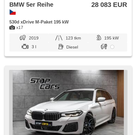
28 083 EUR
BMW 5er Reihe
530d xDrive M-Paket 195 kW
x17
2019
123 tkm
195 kW
3 l
Diesel