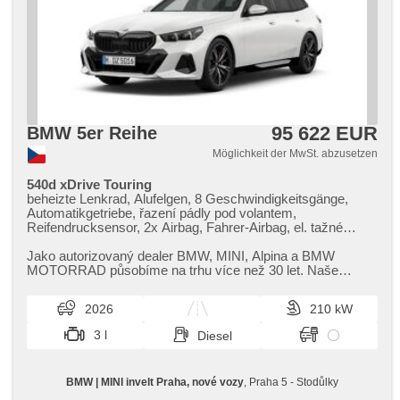
95 622 EUR
BMW 5er Reihe
Möglichkeit der MwSt. abzusetzen
540d xDrive Touring
beheizte Lenkrad, Alufelgen, 8 Geschwindigkeitsgänge,
Automatikgetriebe, řazení pádly pod volantem,
Reifendrucksensor, 2x Airbag, Fahrer-Airbag, el. tažné
zařízení, odvětrávaná sedadla, paměť nastavení sedadla
řidiče, El. einstellbare Sitze, Längssitzvorschub,
Jako autorizovaný dealer BMW,​ MINI,​ Alpina a BMW
höheneinstellbare Sitze, roletky na zadních oknech,
MOTORRAD působíme na trhu více než 30 let. Naše
beheizte Sitze, vyhřívaná zadní sedadla, Klimaautomatik, 4-
pobočky najdete v Praze a v Plzni...
Zonen Klimaanlage, ambientní osvětlení interiéru,
2026
210 kW
Vorderlichter LED, Schaltflutlicht, automatické přepínání
dálkových světel, Lichtsensor, Heck LED Leuchte, Adaptive
3 l
Diesel
Geschwindigkeitsregelung, Uhr Spur, Notbremsung (PEBS),
ukazatel rychlostního limitu (SLIF), asistent jízdy v koloně,
asistent změny jízdního pruhu, asistent jízdy v jízdním
BMW | MINI invelt Praha, nové vozy
, Praha 5 - Stodůlky
pruhu, Blind Spot Anzeige, Parkassistent, Fahrkamera,
Bordcomputer, 360° monitorovací systém (AVM), digitální