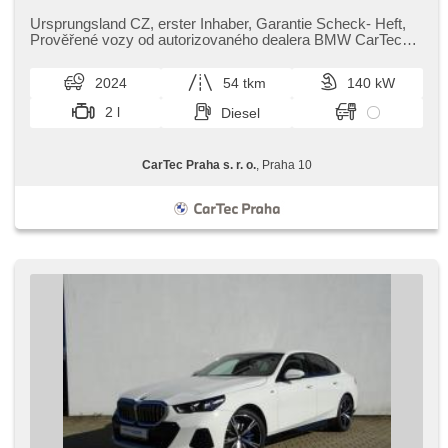
Sportsitze, Abnutzungssensor des Bremsbelages,
Reifendrucksensor, beheizte Lenkrad, zatmavená zadní
Ursprungsland CZ,​ erster Inhaber,​ Garantie Scheck​- Heft,​
skla, el. tažné zařízení, bezklíčové odemykání, bezklíčové
Prověřené vozy od autorizovaného dealera BMW CarTec
startování, head-up display, beheizte Sitze, Blind Spot
Praha. Pro více infor...
Anzeige, LED denní svícení
2024
54 tkm
140 kW
2 l
Diesel
CarTec Praha s. r. o.
, Praha 10