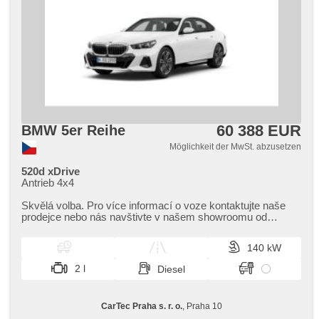
60 388 EUR
BMW 5er Reihe
Möglichkeit der MwSt. abzusetzen
520d xDrive
Antrieb 4x4
Skvělá volba. Pro více informací o voze kontaktujte naše
prodejce nebo nás navštivte v našem showroomu od
pondělí do pátku,​ vždy o...
140 kW
2 l
Diesel
CarTec Praha s. r. o.
, Praha 10