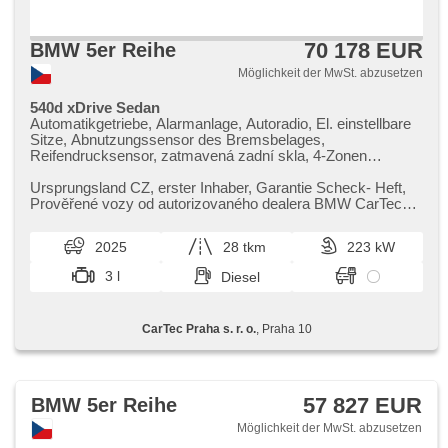
70 178 EUR
BMW 5er Reihe
Möglichkeit der MwSt. abzusetzen
540d xDrive Sedan
Automatikgetriebe, Alarmanlage, Autoradio, El. einstellbare
Sitze, Abnutzungssensor des Bremsbelages,
Reifendrucksensor, zatmavená zadní skla, 4-Zonen
Klimaanlage, bezklíčové odemykání, bezklíčové startování,
odvětrávaná sedadla, beheizte Sitze, Blind Spot Anzeige,
Ursprungsland CZ,​ erster Inhaber,​ Garantie Scheck​- Heft,​
LED denní svícení
Prověřené vozy od autorizovaného dealera BMW CarTec
Praha. Pro více infor...
2025
28 tkm
223 kW
3 l
Diesel
CarTec Praha s. r. o.
, Praha 10
57 827 EUR
BMW 5er Reihe
Möglichkeit der MwSt. abzusetzen