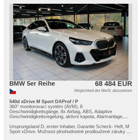
Sportfahrgestell, Lederpolsterung, ABS, Elektronisches
Stabilitätsprogramm (ESP), Antriebsschlupfregelung (ASR),
isofix, Autoradio, Servolenkung, Lenkrad einstellbar,
Wegfahrsperre, El. Seitenscheiben, Außenthermometer,
Multifunktionslenkrad, Antrieb 4x4
68 484 EUR
BMW 5er Reihe
Möglichkeit der MwSt. abzusetzen
540d xDrive M Sport DAProf / P
360° monitorovací systém (AVM), 8
Geschwindigkeitsgänge, 8x Airbag, ABS, Adaptive
Geschwindigkeitsregelung, aktivní kapota, Alarmanlage,
ambientní osvětlení interiéru, Android Auto, Apple CarPlay,
asistent jízdy v jízdním pruhu, asistent jízdy v koloně,
Ursprungsland D,​ erster Inhaber,​ Garantie Scheck​- Heft,​ M
asistent rozjezdu do kopce (HSA), asistent stability přívěsu
Sport xDrive. Možnost plnohodnotné prodloužené záruky na
(TSA), asistent změny jízdního pruhu, autom. Aktivation der
další 1 až 4 ro...