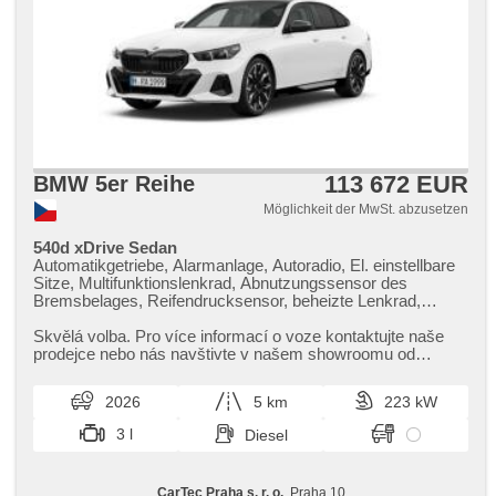
113 672 EUR
BMW 5er Reihe
Möglichkeit der MwSt. abzusetzen
540d xDrive Sedan
Automatikgetriebe, Alarmanlage, Autoradio, El. einstellbare
Sitze, Multifunktionslenkrad, Abnutzungssensor des
Bremsbelages, Reifendrucksensor, beheizte Lenkrad,
zatmavená zadní skla, 4-Zonen Klimaanlage, el. tažné
zařízení, bezklíčové odemykání, bezklíčové startování,
Skvělá volba. Pro více informací o voze kontaktujte naše
Standheizung, odvětrávaná sedadla, Panoramadach,
prodejce nebo nás navštivte v našem showroomu od
beheizte Sitze, LED denní svícení
pondělí do pátku,​ vždy o...
2026
5 km
223 kW
3 l
Diesel
CarTec Praha s. r. o.
, Praha 10