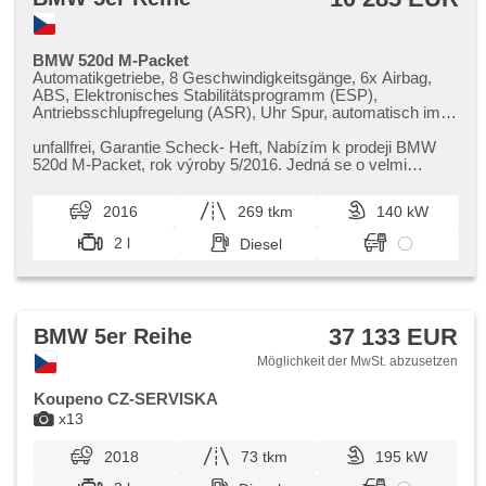
BMW 520d M-Packet
Automatikgetriebe, 8 Geschwindigkeitsgänge, 6x Airbag,
ABS, Elektronisches Stabilitätsprogramm (ESP),
Antriebsschlupfregelung (ASR), Uhr Spur, automatisch im
Berg bremsen , Servolenkung, 2-Zonen Klimaanlage,
Klimaautomatik, LED adaptivní světlomety, automatické
unfallfrei,​ Garantie Scheck​- Heft,​ Nabízím k prodeji BMW
přepínání dálkových světel, Alufelgen, Bordcomputer, volba
520d M​-Packet,​ rok výroby 5/2016. Jedná se o velmi
jízdního režimu, elektronická ruční brzda, Navigation,
zachovalý vůz,​ který b...
Parkassistent, Fahrkamera, Scheibenwischersensor, řazení
2016
269 tkm
140 kW
pádly pod volantem, hands free, Bluetooth, El. Deckel des
Kofferraums, El. Seitenscheiben, Dachträger, El. Spiegel,
2 l
Diesel
starten per Taste, Zentralverriegelung, isofix, beheizte Sitze,
El. einstellbare Sitze, Reifendrucksensor,
Abnutzungssensor des Bremsbelages,
Scheinwerferwaschanlagen, Nebelscheinwerfer, Start-Stop
System, USB, Autoradio, Außenthermometer, zadní loketní
37 133 EUR
BMW 5er Reihe
opěrka, Innenthermometer, roletky na zadních oknech,
zadní pohon
Möglichkeit der MwSt. abzusetzen
Koupeno CZ-SERVISKA
x13
2018
73 tkm
195 kW