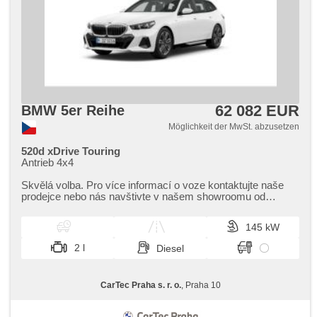
62 082 EUR
BMW 5er Reihe
Möglichkeit der MwSt. abzusetzen
520d xDrive Touring
Antrieb 4x4
Skvělá volba. Pro více informací o voze kontaktujte naše
prodejce nebo nás navštivte v našem showroomu od
pondělí do pátku,​ vždy o...
145 kW
2 l
Diesel
CarTec Praha s. r. o.
, Praha 10