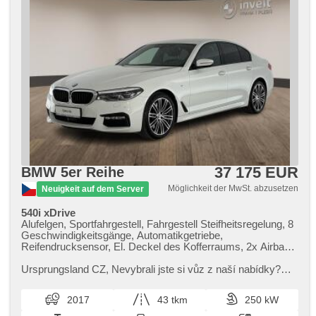
37 175 EUR
BMW 5er Reihe
Möglichkeit der MwSt. abzusetzen
Neuigkeit auf dem Server
540i xDrive
Alufelgen, Sportfahrgestell, Fahrgestell Steifheitsregelung, 8
Geschwindigkeitsgänge, Automatikgetriebe,
Reifendrucksensor, El. Deckel des Kofferraums, 2x Airbag,
Fahrer-Airbag, El. Wagentürschlüssung, paměť nastavení
sedadla řidiče, El. einstellbare Sitze, Längssitzvorschub,
Ursprungsland CZ,​ Nevybrali jste si vůz z naší nabídky?
höheneinstellbare Sitze, Sportsitze, beheizte Sitze, El.
Neváhejte nás kontaktovat – zajistíme vám individuální
Klappspiegel, samostmívací zrcátka, El. Spiegel, ambientní
dovoz vozu na zakáz...
2017
43 tkm
250 kW
osvětlení interiéru, Vorderlichter LED, Schaltflutlicht,
automatické přepínání dálkových světel, Lichtsensor, Heck