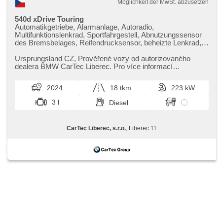
Möglichkeit der MwSt. abzusetzen
540d xDrive Touring
Automatikgetriebe, Alarmanlage, Autoradio,
Multifunktionslenkrad, Sportfahrgestell, Abnutzungssensor
des Bremsbelages, Reifendrucksensor, beheizte Lenkrad,
zatmavená zadní skla, el. tažné zařízení, bezklíčové
odemykání, bezklíčové startování, Standheizung,
Ursprungsland CZ,​ Prověřené vozy od autorizovaného
Panoramadach, beheizte Sitze, Blind Spot Anzeige, LED
dealera BMW CarTec Liberec. Pro více informací
denní svícení
kontaktujte naše prodejce nebo ...
2024
18 tkm
223 kW
3 l
Diesel
CarTec Liberec, s.r.o.
, Liberec 11