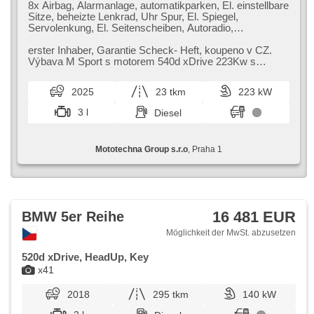
8x Airbag, Alarmanlage, automatikparken, El. einstellbare
Sitze, beheizte Lenkrad, Uhr Spur, El. Spiegel,
Servolenkung, El. Seitenscheiben, Autoradio,
Klimaautomatik, ABS, Antriebsschlupfregelung (ASR),
Zentralverriegelung, Bordcomputer, El. Klappspiegel,
erster Inhaber,​ Garantie Scheck​- Heft,​ koupeno v CZ.
Elektronisches Stabilitätsprogramm (ESP), beheizte
Výbava M Sport s motorem 540d xDrive 223Kw s
Sitze, Ledersitze, Scheibenwischersensor, starten per
automatickou převodovkou a poho...
Taste, Sportsitze, Anhängerkupplung,
2025
23 tkm
223 kW
Reifendrucksensor, USB, Automatikgetriebe, Antrieb 4x4
3 l
Diesel
Mototechna Group s.r.o
, Praha 1
16 481 EUR
BMW 5er Reihe
Möglichkeit der MwSt. abzusetzen
520d xDrive, HeadUp, Key
x41
2018
295 tkm
140 kW