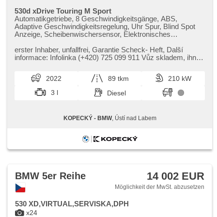
530d xDrive Touring M Sport
Automatikgetriebe, 8 Geschwindigkeitsgänge, ABS,
Adaptive Geschwindigkeitsregelung, Uhr Spur, Blind Spot
Anzeige, Scheibenwischersensor, Elektronisches
Stabilitätsprogramm (ESP), parkovací senzory přední,
parkovací senzory zadní, Spojení chytrého telefonu, Start-
erster Inhaber,​ unfallfrei,​ Garantie Scheck​- Heft,​ Další
Stop System, Varování před nárazem, Fahrkamera, 6x
informace: Infolinka (​+420) 725 099 911 Vůz skladem,​ ihned
Airbag, Fahrer-Airbag, Beifahrerairbagdeaktivierung,
k dispozici. ...
Alarmanlage, Boční airbagy, Zentralverriegelung, Hlavové
2022
89 tkm
210 kW
airbagy, Okenní airbagy, isofix, Alufelgen, Střešní ližiny,
Anhängerkupplung, Aktivní opěrky hlavy, automatisch im
3 l
Diesel
Berg bremsen , Bluetooth, Connected Drive Services,
digitální příjem rádia (DAB), 2-Zonen Klimaanlage, El.
Deckel des Kofferraums, El. einstellbare Sitze, Ledersitze,
KOPECKÝ - BMW
, Ústí nad Labem
Navigation, Bordcomputer, Teilbare Rücksitzbank,
Reifendrucksensor, Speed Limit Info, Sportsitze, Středová
loketní opěrka, USB, beheizte Sitze, adaptivní regulace
podvozku, Antrieb 4x4, Fahrgestell Steifheitsregelung,
Multifunktionslenkrad, Servolenkung, täglich Leuchten,
Vorderlichter LED, ambientní osvětlení interiéru, Lichtsensor
14 002 EUR
BMW 5er Reihe
Möglichkeit der MwSt. abzusetzen
530 XD,VIRTUAL,SERVISKA,DPH
x24