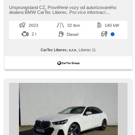
zatmavená zadní skla, Antrieb 4x4, bezklíčové odemykání,
bezklíčové startování, beheizte Sitze, LED denní svícení
Ursprungsland CZ,​ Prověřené vozy od autorizovaného
dealera BMW CarTec Liberec. Pro více informací
kontaktujte naše prodejce nebo ...
2023
32 tkm
140 kW
2 l
Diesel
CarTec Liberec, s.r.o.
, Liberec 11