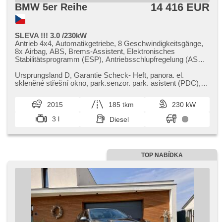
14 416 EUR
BMW 5er Reihe
SLEVA !!! 3.0 /230kW
Antrieb 4x4, Automatikgetriebe, 8 Geschwindigkeitsgänge,
8x Airbag, ABS, Brems-Assistent, Elektronisches
Stabilitätsprogramm (ESP), Antriebsschlupfregelung (ASR),
Notbremsung (PEBS), Uhr Spur, Servolenkung,
Klimaautomatik, Klimaanlage, Standheizung, Tempomat,
Ursprungsland D,​ Garantie Scheck​- Heft,​ panora. el.
Xenonscheinwerfer, Bi Xenon-Scheinwerfer, Alufelgen, erfüllt
skleněné střešní okno,​ park.senzor. park. asistent (PDC),​
'EURO VI', volba jízdního režimu, bezklíčové odemykání,
adaptivní LED světl...
Lichtsensor, Scheibenwischersensor, autom. einstellbares
2015
185 tkm
230 kW
Lenkrad, Lenkrad einstellbar, Multifunktionslenkrad, řazení
pádly pod volantem, Bluetooth, El. Wagentürschlüssung, El.
3 l
Diesel
Seitenscheiben, El. Vorderscheiben, El. Dachfenster,
Panoramadach, Fahrradhalter, starten per Taste,
Zentralverriegelung mit Funkfernbedienung, Sportsitze,
Ledersitze, beheizte Sitze, Reifendrucksensor, Start-Stop
System, AUX, zadní loketní opěrka, roletky na zadních
TOP NABÍDKA
oknech, vyhřívaná zadní sedadla