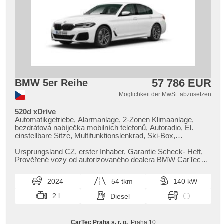
57 786 EUR
BMW 5er Reihe
Möglichkeit der MwSt. abzusetzen
520d xDrive
Automatikgetriebe, Alarmanlage, 2-Zonen Klimaanlage,
bezdrátová nabíječka mobilních telefonů, Autoradio, El.
einstellbare Sitze, Multifunktionslenkrad, Ski-Box,
Sportsitze, Abnutzungssensor des Bremsbelages,
Reifendrucksensor, beheizte Lenkrad, zatmavená zadní
Ursprungsland CZ,​ erster Inhaber,​ Garantie Scheck​- Heft,​
skla, el. tažné zařízení, bezklíčové odemykání, bezklíčové
Prověřené vozy od autorizovaného dealera BMW CarTec
startování, head-up display, beheizte Sitze, Blind Spot
Praha. Pro více infor...
Anzeige, LED denní svícení
2024
54 tkm
140 kW
2 l
Diesel
CarTec Praha s. r. o.
, Praha 10