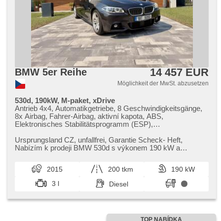
14 457 EUR
BMW 5er Reihe
Möglichkeit der MwSt. abzusetzen
530d, 190kW, M-paket, xDrive
Antrieb 4x4, Automatikgetriebe, 8 Geschwindigkeitsgänge,
8x Airbag, Fahrer-Airbag, aktivní kapota, ABS,
Elektronisches Stabilitätsprogramm (ESP),
Antriebsschlupfregelung (ASR), Notbremsung (PEBS),
asistent rozjezdu do kopce (HSA), ukazatel rychlostního
Ursprungsland CZ,​ unfallfrei,​ Garantie Scheck​- Heft,​
limitu (SLIF), Servolenkung, Klimaautomatik, Standheizung,
Nabízím k prodeji BMW 530d s výkonem 190 kW a
Adaptive Geschwindigkeitsregelung, Tempomat,
pohonem všech kol xDrive,​ s boh...
automatické přepínání dálkových světel, erfüllt 'EURO VI',
2015
200 tkm
190 kW
Bordcomputer, volba jízdního režimu, elektronická ruční
brzda, head-up display, parkovací senzory přední,
3 l
Diesel
parkovací senzory zadní, Fahrkamera, bezklíčové
startování, bezklíčové odemykání, Scheibenwischersensor,
Lenkrad einstellbar, Multifunktionslenkrad, řazení pádly pod
volantem, Beifahrerairbagdeaktivierung, hands free,
Bluetooth, El. Deckel des Kofferraums, El. Seitenscheiben,
TOP NABÍDKA