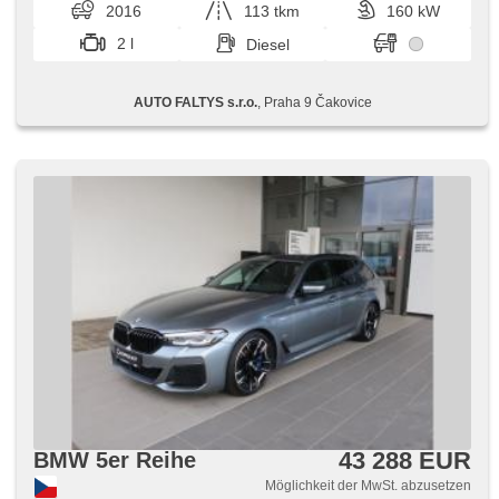
2016
113 tkm
160 kW
Lenkrad einstellbar, Multifunktionslenkrad, 6x Airbag, isofix,
Beifahrerairbagdeaktivierung, Bordcomputer, Navigation,
2 l
Diesel
Außenthermometer, zadní loketní opěrka, ABS,
Elektronisches Stabilitätsprogramm (ESP),
Antriebsschlupfregelung (ASR), Automatikgetriebe,
AUTO FALTYS s.r.o.
, Praha 9 Čakovice
parkovací senzory přední, parkovací senzory zadní, Antrieb
4x4, Tempomat, starten per Taste, Start-Stop System
43 288 EUR
BMW 5er Reihe
Möglichkeit der MwSt. abzusetzen