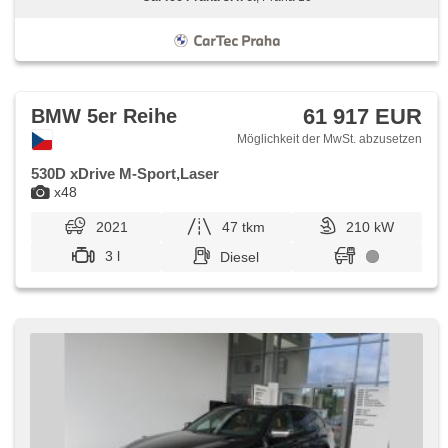
61 917 EUR
BMW 5er Reihe
Möglichkeit der MwSt. abzusetzen
530D xDrive M-Sport,Laser
x48
2021
47 tkm
210 kW
3 l
Diesel