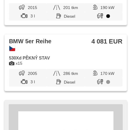
2015
201 tkm
190 kW
3 l
Diesel
4 081 EUR
BMW 5er Reihe
530Xd PĚKNÝ STAV
x15
2005
286 tkm
170 kW
3 l
Diesel