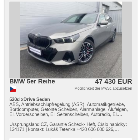
47 430 EUR
BMW 5er Reihe
Möglichkeit der MwSt. abzusetzen
520d xDrive Sedan
ABS, Antriebsschlupfregelung (ASR), Automatikgetriebe,
Bordcomputer, Getönte Scheiben, Alarmanlage, Alufelgen,
El. Vorderscheiben, El. Seitenscheiben, Autoradio, El.
Spiegel, beheizte Spiegel, beheizte Sitze, Wegfahrsperre,
Zentralverriegelung, Antrieb 4x4, Elektronisches
Ursprungsland CZ,​ Garantie Scheck​- Heft,​ Číslo nabídky:
Stabilitätsprogramm (ESP), USB, El. Klappspiegel, El.
134171 | kontakt: Lukáš Tetenka ​+420 606 600 626,​
Deckel des Kofferraums, beheizte Lenkrad, Brems-
tetenka@acrauto.cz | Vý...
Assistent, Reifendrucksensor, Parkassistent, AUX, Blind