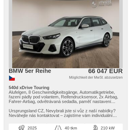
66 047 EUR
BMW 5er Reihe
Möglichkeit der MwSt. abzusetzen
540d xDrive Touring
Alufelgen, 8 Geschwindigkeitsgänge, Automatikgetriebe,
řazení pádly pod volantem, Reifendrucksensor, 2x Airbag,
Fahrer-Airbag, odvětrávaná sedadla, paměť nastavení
sedadla řidiče, El. einstellbare Sitze, Längssitzvorschub,
höheneinstellbare Sitze, roletky na zadních oknech,
Ursprungsland CZ,​ Nevybrali jste si vůz z naší nabídky?
beheizte Sitze, vyhřívaná zadní sedadla, Klimaautomatik, 4-
Neváhejte nás kontaktovat – zajistíme vám individuální
Zonen Klimaanlage, Vorderlichter LED, Schaltflutlicht,
dovoz vozu na zakáz...
automatické přepínání dálkových světel, Lichtsensor, Heck
2025
40 tkm
210 kW
LED Leuchte, Tempomat, Uhr Spur, Notbremsung (PEBS),