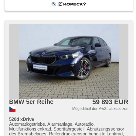
up display, Frontmassagesitze, Multifunkční palubní
ukazatele, adaptivní regulace podvozku, Antrieb 4x4,
Fahrgestell Steifheitsregelung, Multifunktionslenkrad,
Servolenkung, Schaltflutlicht, automatické přepínání
dálkových světel, täglich Leuchten, Vorderlichter LED,
ambientní osvětlení interiéru, Lichtsensor
59 893 EUR
BMW 5er Reihe
Möglichkeit der MwSt. abzusetzen
520d xDrive
Automatikgetriebe, Alarmanlage, Autoradio,
Multifunktionslenkrad, Sportfahrgestell, Abnutzungssensor
des Bremsbelages, Reifendrucksensor, beheizte Lenkrad,