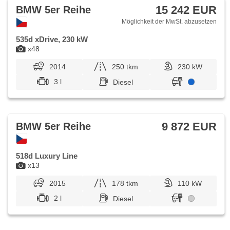
15 242 EUR
BMW 5er Reihe
Möglichkeit der MwSt. abzusetzen
535d xDrive, 230 kW
x48
2014
250 tkm
230 kW
3 l
Diesel
9 872 EUR
BMW 5er Reihe
518d Luxury Line
x13
2015
178 tkm
110 kW
2 l
Diesel