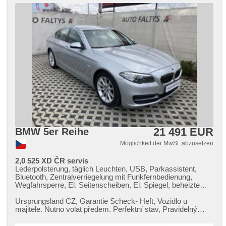
21 491 EUR
BMW 5er Reihe
Möglichkeit der MwSt. abzusetzen
2,0 525 XD ČR servis
Lederpolsterung, täglich Leuchten, USB, Parkassistent,
Bluetooth, Zentralverriegelung mit Funkfernbedienung,
Wegfahrsperre, El. Seitenscheiben, El. Spiegel, beheizte
Spiegel, Getönte Scheiben, Xenonscheinwerfer, Heck LED
Leuchte, Schaltflutlicht, Klimaautomatik, Klimaablage,
Ursprungsland CZ,​ Garantie Scheck​- Heft,​ Vozidlo u
Teilbare Rücksitzbank, beheizte Sitze, El. einstellbare Sitze,
majitele. Nutno volat předem. Perfektní stav,​ Pravidelný
höheneinstellbare Fahrersitz, höheneinstellbare Sitze,
autorizovaný servis. G...
Längssitzvorschub, Ledersitze, Ausziehbare Kopflehnen,