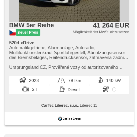
41 264 EUR
BMW 5er Reihe
Möglichkeit der MwSt. abzusetzen
neuer Preis
520d xDrive
Automatikgetriebe, Alarmanlage, Autoradio,
Multifunktionslenkrad, Sportfahrgestell, Abnutzungssensor
des Bremsbelages, Reifendrucksensor, zatmavená zadní
skla, el. tažné zařízení, bezklíčové odemykání, bezklíčové
startování, El. einstellbare Sitze, beheizte Sitze, LED denní
Ursprungsland CZ,​ Prověřené vozy od autorizovaného
svícení
dealera BMW CarTec Liberec. Pro více informací
kontaktujte naše prodejce nebo ...
2023
79 tkm
140 kW
2 l
Diesel
CarTec Liberec, s.r.o.
, Liberec 11