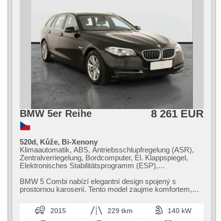
8 261 EUR
BMW 5er Reihe
520d, Kůže, Bi-Xenony
Klimaautomatik, ABS, Antriebsschlupfregelung (ASR),
Zentralverriegelung, Bordcomputer, El. Klappspiegel,
Elektronisches Stabilitätsprogramm (ESP),
Nebelscheinwerfer, beheizte Sitze, Ledersitze,
Scheibenwischersensor, Reifendrucksensor, USB, El.
BMW 5 Combi nabízí elegantní design spojený s
einstellbare Sitze, Servolenkung, El. Seitenscheiben,
prostornou karoserií. Tento model zaujme komfortem,​
Dachträger, Autoradio, Handgetriebe
moderní výbavou a výbornými jízd...
2015
229 tkm
140 kW