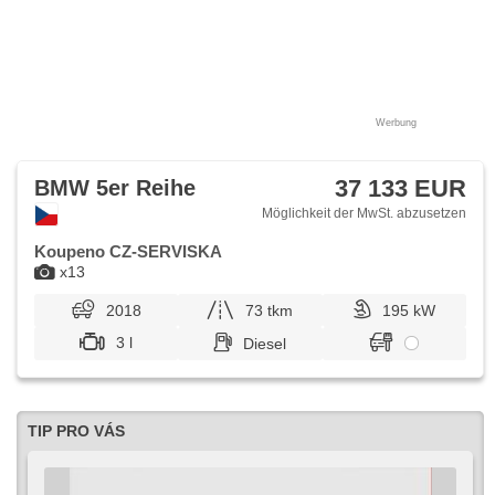
Werbung
37 133 EUR
BMW 5er Reihe
Möglichkeit der MwSt. abzusetzen
Koupeno CZ-SERVISKA
x13
2018
73 tkm
195 kW
3 l
Diesel
TIP PRO VÁS