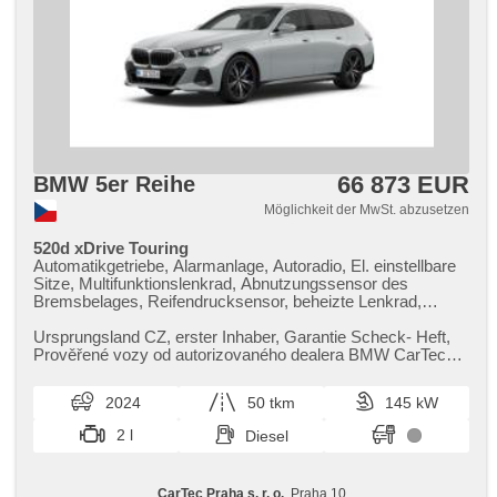
66 873 EUR
BMW 5er Reihe
Möglichkeit der MwSt. abzusetzen
520d xDrive Touring
Automatikgetriebe, Alarmanlage, Autoradio, El. einstellbare
Sitze, Multifunktionslenkrad, Abnutzungssensor des
Bremsbelages, Reifendrucksensor, beheizte Lenkrad,
zatmavená zadní skla, 4-Zonen Klimaanlage, el. tažné
zařízení, bezklíčové odemykání, bezklíčové startování,
Ursprungsland CZ,​ erster Inhaber,​ Garantie Scheck​- Heft,​
Standheizung, odvětrávaná sedadla, Panoramadach,
Prověřené vozy od autorizovaného dealera BMW CarTec
beheizte Sitze, LED denní svícení
Praha. Pro více infor...
2024
50 tkm
145 kW
2 l
Diesel
CarTec Praha s. r. o.
, Praha 10