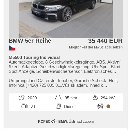
35 440 EUR
BMW 5er Reihe
Möglichkeit der MwSt. abzusetzen
M550d Touring Individual
Automatikgetriebe, 8 Geschwindigkeitsgänge, ABS, Aktivní
řízení, Adaptive Geschwindigkeitsregelung, Uhr Spur, Blind
Spot Anzeige, Scheibenwischersensor, Elektronisches
Stabilitätsprogramm (ESP), parkovací senzory přední,
parkovací senzory zadní, Spojení chytrého telefonu, Start-
Ursprungsland CZ,​ erster Inhaber,​ Garantie Scheck​- Heft,​
Stop System, Surround view kamerový systém, Varování
Infolinka (​+420) 725 099 911Vůz skladem,​ ihned k
před nárazem, Fahrkamera, 6x Airbag, Fahrer-Airbag,
dispozici.Tato nabídka m...
Beifahrerairbagdeaktivierung, Alarmanlage, Boční airbagy,
2020
95 tkm
294 kW
Zentralverriegelung, Hlavové airbagy, Okenní airbagy, isofix,
Alufelgen, El. Klappspiegel, Střešní ližiny,
3 l
Diesel
Anhängerkupplung, Aktivní opěrky hlavy, odvětrávaná
sedadla, automatisch im Berg bremsen , bezklíčové
startování, Bluetooth, Connected Drive Services, 4-Zonen
KOPECKÝ - BMW
, Ústí nad Labem
Klimaanlage, Panoramadach, El. Deckel des Kofferraums,
El. einstellbare Sitze, Harman/Kardon Sound Systém, head-