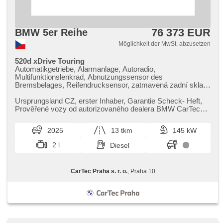
76 373 EUR
BMW 5er Reihe
Möglichkeit der MwSt. abzusetzen
520d xDrive Touring
Automatikgetriebe, Alarmanlage, Autoradio,
Multifunktionslenkrad, Abnutzungssensor des
Bremsbelages, Reifendrucksensor, zatmavená zadní skla,
4-Zonen Klimaanlage, el. tažné zařízení, bezklíčové
odemykání, bezklíčové startování, El. einstellbare Sitze,
Ursprungsland CZ,​ erster Inhaber,​ Garantie Scheck​- Heft,​
odvětrávaná sedadla, beheizte Sitze, LED denní svícení
Prověřené vozy od autorizovaného dealera BMW CarTec
Praha. Pro více infor...
2025
13 tkm
145 kW
2 l
Diesel
CarTec Praha s. r. o.
, Praha 10