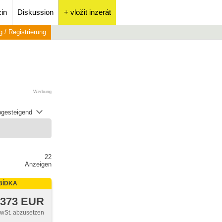
in
Diskussion
+ vložit inzerát
 / Registrierung
Werbung
abgesteigend
22
Anzeigen
BÍDKA
 373 EUR
MwSt. abzusetzen