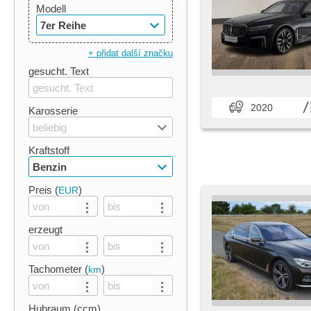
Modell
7er Reihe
+ přidat další značku
gesucht. Text
2020
Karosserie
beliebig
Kraftstoff
Benzin
Preis (
)
EUR
erzeugt
Tachometer (
)
km
Hubraum (ccm)