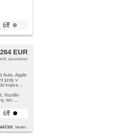
 264 EUR
MwSt. abzusetzen
d Auto, Apple
t jízdy v
u do kopce
 der
 einstellbares
,​ Vozidlo
en,
 tel.: ...
drátová
t,
egelung,
příjem rádia
ít, dojezdové
ČMÁČEK
, Vestec
lbare
. einstellbare
Spiegel,