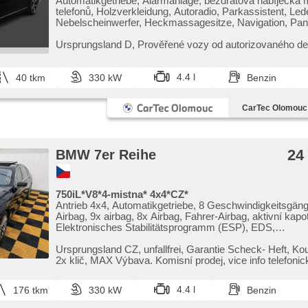
Automatikgetriebe, Alarmanlage, bezdrátová nabíječka 
telefonů, Holzverkleidung, Autoradio, Parkassistent, Lede
Nebelscheinwerfer, Heckmassagesitze, Navigation, Pa
automatikparken, Multifunktionslenkrad, 360° monitoro
(AVM), Abnutzungssensor des Bremsbelages, Fernsehe
Ursprungsland D,​ Prověřené vozy od autorizovaného 
Reifendrucksensor, Fahrkamera, zatmavená zadní skla
CarTec Olomouc. Pro více informací kontaktujte naše p
Klimaanlage, Antrieb 4x4, Scheinwerferwaschanlagen, b
ná...
odemykání, bezklíčové startování, head-up display, El. e
4.4 l
40 tkm
330 kW
Benzin
Sitze, Standheizung, odvětrávaná sedadla, Frontmassag
laserové světlomety, El. Wagentürschlüssung
CarTec Olomouc s
24
BMW 7er Reihe
750iL*V8*4-mistna* 4x4*CZ*
Antrieb 4x4, Automatikgetriebe, 8 Geschwindigkeitsgän
Airbag, 9x airbag, 8x Airbag, Fahrer-Airbag, aktivní kap
Elektronisches Stabilitätsprogramm (ESP), EDS,
Antriebsschlupfregelung (ASR), Notbremsung (PEBS), a
rozjezdu do kopce (HSA), ukazatel rychlostního limitu (
Ursprungsland CZ,​ unfallfrei,​ Garantie Scheck​- Heft,​ K
Spur, Blind Spot Anzeige, asistent jízdy v koloně, asist
2x klič,​ MAX Výbava. Komisní prodej,​ vice info telefonic
jízdního pruhu, asistent jízdy v jízdním pruhu, Überwac
Ermüdung des Fahrers, Fahrgestell Niveauregulierung, F
4.4 l
176 tkm
330 kW
Benzin
Steifheitsregelung, Servolenkung, 4-Zonen Klimaanlage,
klimatizace, 2-Zonen Klimaanlage, Klimaautomatik, Sta