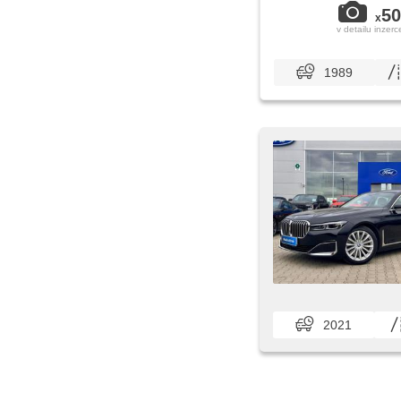
50
x
v detailu inzerc
1989
2021