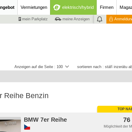
ngebot
Vermietungen
elektrisch/hybrid
Firmen
Magaz
mein Parkplatz
meine Anzeigen
Anmeldung
Anzeigen auf die Seite :
100
sortieren nach :
stáří inzerátu 
 Reihe Benzin
TOP NA
76
BMW 7er Reihe
Möglichkeit der 