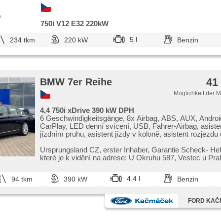
e
750i V12 E32 220kW
5 l
234 tkm
220 kW
Benzin
41
BMW 7er Reihe
Möglichkeit der 
4,4 750i xDrive 390 kW DPH
6 Geschwindigkeitsgänge, 8x Airbag, ABS, AUX, Androi
CarPlay, LED denní svícení, USB, Fahrer-Airbag, asisten
jízdním pruhu, asistent jízdy v koloně, asistent rozjezd
(HSA), asistent změny jízdního pruhu, autom. Aktivation
Warnflutlicht, Klimaautomatik, Automatikgetriebe, autom.
Ursprungsland CZ,​ erster Inhaber,​ Garantie Scheck​- Heft
Lenkrad, automatisch im Berg bremsen , automatikpark
které je k vidění na adrese: U Okruhu 587,​ Vestec u Prahy,​
automatické přepínání dálkových světel, Autoradio, bez
nabíječka mobilních telefonů, Bluetooth, Brems-Assisten
4.4 l
94 tkm
390 kW
Benzin
Zentralverriegelung mit Funkfernbedienung, Zentralverri
Beifahrerairbagdeaktivierung, täglich Leuchten, digitální 
(DAB), digitální přístrojová deska, digitální přístrojový št
FORD KA
rezervní kolo, dotykové ovládání palubního počítače, Tei
Rücksitzbank, El. Seitenscheiben, El. Vorderscheiben, El
Sitze, El. Klappspiegel, El. Deckel des Kofferraums, El. 