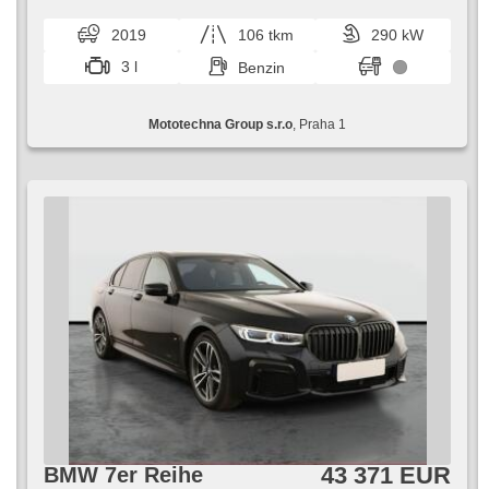
up display, Ledersitze, Scheibenwischersensor, starten
per Taste, Reifendrucksensor, USB, 8x Airbag, El.
2019
106 tkm
290 kW
einstellbare Sitze, beheizte Lenkrad, Uhr Spur,
Frontmassagesitze, Panoramadach, Servolenkung, El.
3 l
Benzin
Seitenscheiben, Dachscheibe, Autoradio,
Automatikgetriebe
Mototechna Group s.r.o
, Praha 1
43 371 EUR
BMW 7er Reihe