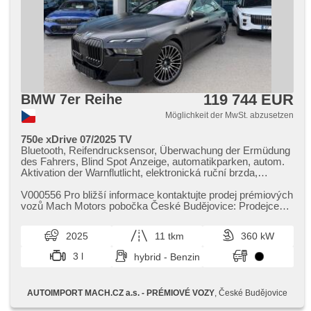
119 744 EUR
BMW 7er Reihe
Möglichkeit der MwSt. abzusetzen
750e xDrive 07/2025 TV
Bluetooth, Reifendrucksensor, Überwachung der Ermüdung
des Fahrers, Blind Spot Anzeige, automatikparken, autom.
Aktivation der Warnflutlicht, elektronická ruční brzda,
Alarmanlage, bezklíčové odemykání, bezklíčové startování,
Start-Stop System, Bordcomputer, digitální příjem rádia
V000556 Pro bližší informace kontaktujte prodej prémiových
(DAB), USB, Navigation, Fernseher, dotykové ovládání
vozů Mach Motors pobočka České Budějovice: Prodejce
palubního počítače, Autoradio, bezdrátová nabíječka
Patrik Vačkář tel.:...
mobilních telefonů, ovládání gesty, Apple CarPlay, Android
2025
11 tkm
360 kW
Auto, Multifunktionslenkrad, beheizte Lenkrad, Lenkrad
einstellbar, Klimaablage, ambientní osvětlení interiéru,
3 l
hybrid - Benzin
roletky na zadních oknech, zadní loketní opěrka, paměť
nastavení sedadla řidiče, beheizte Sitze,
Frontmassagesitze, odvětrávaná sedadla, isofix, El.
AUTOIMPORT MACH.CZ a.s. - PRÉMIOVÉ VOZY
, České Budějovice
einstellbare Sitze, Heckmassagesitze, täglich Leuchten,
Heck LED Leuchte, Alufelgen, El. Spiegel, beheizte Spiegel,