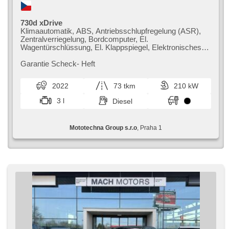
730d xDrive
Klimaautomatik, ABS, Antriebsschlupfregelung (ASR),
Zentralverriegelung, Bordcomputer, El.
Wagentürschlüssung, El. Klappspiegel, Elektronisches
Stabilitätsprogramm (ESP), Nebelscheinwerfer, beheizte
Sitze, head-up display, Ledersitze,
Garantie Scheck​- Heft
Scheibenwischersensor, Reifendrucksensor, USB, 8x
Airbag, automatikparken, El. einstellbare Sitze, beheizte
2022
73 tkm
210 kW
Lenkrad, Uhr Spur, Servolenkung, El. Seitenscheiben,
Dachscheibe, Autoradio, Automatikgetriebe, Antrieb 4x4
3 l
Diesel
Mototechna Group s.r.o
, Praha 1