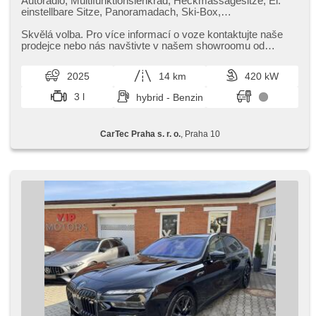
Autoradio, Multifunktionslenkrad, Heckmassagesitze, El.
einstellbare Sitze, Panoramadach, Ski-Box,
Abnutzungssensor des Bremsbelages, Reifendrucksensor,
zatmavená zadní skla, odvětrávaná sedadla,
Skvělá volba. Pro více informací o voze kontaktujte naše
Frontmassagesitze
prodejce nebo nás navštivte v našem showroomu od
pondělí do pátku,​ vždy o...
2025
14 km
420 kW
3 l
hybrid - Benzin
CarTec Praha s. r. o.
, Praha 10