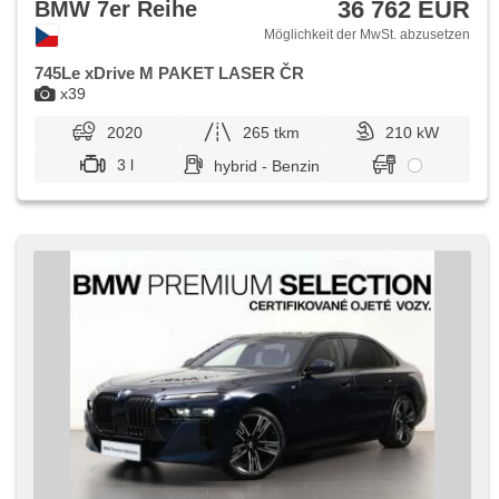
36 762 EUR
BMW 7er Reihe
Möglichkeit der MwSt. abzusetzen
745Le xDrive M PAKET LASER ČR
x39
2020
265 tkm
210 kW
3 l
hybrid - Benzin