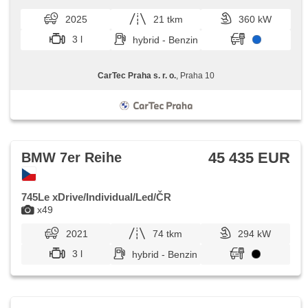
Frontmassagesitze
od autorizovaného dealera BMW CarTec Praha. Pro více
informací kontaktujt...
2025
21 tkm
360 kW
3 l
hybrid - Benzin
CarTec Praha s. r. o.
, Praha 10
45 435 EUR
BMW 7er Reihe
745Le xDrive/Individual/Led/ČR
x49
2021
74 tkm
294 kW
3 l
hybrid - Benzin