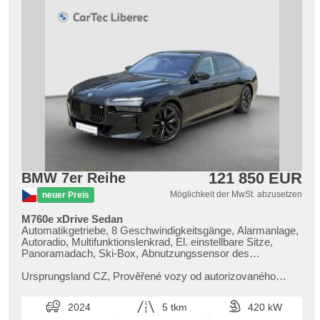
121 850 EUR
BMW 7er Reihe
Möglichkeit der MwSt. abzusetzen
neuer Preis
M760e xDrive Sedan
Automatikgetriebe, 8 Geschwindigkeitsgänge, Alarmanlage,
Autoradio, Multifunktionslenkrad, El. einstellbare Sitze,
Panoramadach, Ski-Box, Abnutzungssensor des
Bremsbelages, Reifendrucksensor, zatmavená zadní skla,
el. tažné zařízení, odvětrávaná sedadla, Frontmassagesitze
Ursprungsland CZ,​ Prověřené vozy od autorizovaného
dealera BMW CarTec Liberec. Pro více informací
kontaktujte naše prodejce nebo ...
2024
5 tkm
420 kW