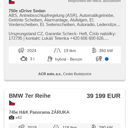
Möglichkeit der MwSt. abzusetzen
750e xDrive Sedan
ABS, Antriebsschlupfregelung (ASR), Automatikgetriebe,
Getönte Scheiben, Alarmanlage, Alufelgen, El.
Vorderscheiben, El. Seitenscheiben, Autoradio, Ledersitze,
El. Spiegel, beheizte Spiegel, Dachscheibe, beheizte Sitze,
Wegfahrsperre, Zentralverriegelung, Antrieb 4x4,
Ursprungsland CZ,​ Garantie Scheck​- Heft,​ Číslo nabídky:
Elektronisches Stabilitätsprogramm (ESP), USB, El.
172795 | kontakt: Lukáš Tetenka ​+420 606 600 626,​
Klappspiegel, Panoramadach, Brems-Assistent,
tetenka@acrauto.cz | Vý...
Reifendrucksensor, Lederpolsterung, Parkassistent, AUX,
2024
19 tkm
360 kW
Blind Spot Anzeige, automatikparken, täglich Leuchten,
Start-Stop System, Bluetooth, Speicherkarte, odvětrávaná
3 l
hybrid - Benzin
sedadla, bezdrátová nabíječka mobilních telefonů, isofix,
parkovací senzory přední, parkovací senzory zadní,
bezklíčové startování, digitální příjem rádia (DAB), ovládání
ACR auto, a.s.
, Ceske Budejovice
gesty
39 199 EUR
BMW 7er Reihe
745e H&K Panorama ZÁRUKA
x42
2019
118 tkm
290 kW