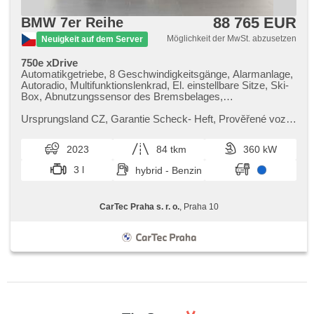
88 765 EUR
BMW 7er Reihe
Möglichkeit der MwSt. abzusetzen
Neuigkeit auf dem Server
750e xDrive
Automatikgetriebe, 8 Geschwindigkeitsgänge, Alarmanlage,
Autoradio, Multifunktionslenkrad, El. einstellbare Sitze, Ski-
Box, Abnutzungssensor des Bremsbelages,
Reifendrucksensor, zatmavená zadní skla, el. tažné
zařízení
Ursprungsland CZ,​ Garantie Scheck​- Heft,​ Prověřené vozy
od autorizovaného dealera BMW CarTec Praha. Pro více
informací kontaktujte...
2023
84 tkm
360 kW
3 l
hybrid - Benzin
CarTec Praha s. r. o.
, Praha 10