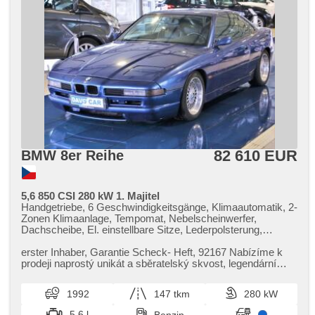
82 610 EUR
BMW 8er Reihe
5,6 850 CSI 280 kW 1. Majitel
Handgetriebe, 6 Geschwindigkeitsgänge, Klimaautomatik, 2-
Zonen Klimaanlage, Tempomat, Nebelscheinwerfer,
Dachscheibe, El. einstellbare Sitze, Lederpolsterung,
Ledersitze, höheneinstellbare Sitze, Autoradio, Alufelgen,
Antriebsschlupfregelung (ASR), Fahrer-Airbag, Lenkrad
erster Inhaber,​ Garantie Scheck​- Heft,​ 92167 Nabízíme k
einstellbar, El. Seitenscheiben, Getönte Scheiben, El.
prodeji naprostý unikát a sběratelský skvost,​ legendární
Spiegel, Zentralverriegelung, Wegfahrsperre, Servolenkung,
BMW řady 8 v nejv...
erfüllt 'EURO 0'
1992
147 tkm
280 kW
5.6 l