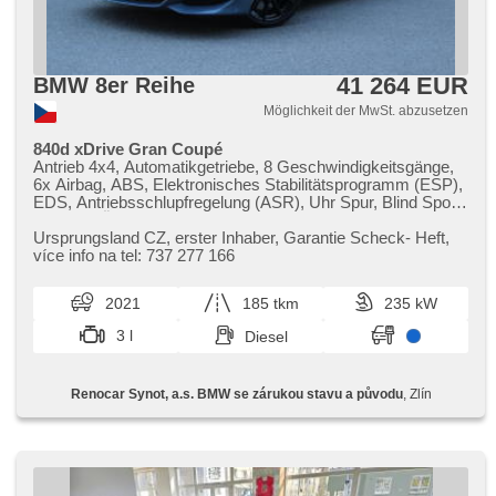
41 264 EUR
BMW 8er Reihe
Möglichkeit der MwSt. abzusetzen
840d xDrive Gran Coupé
Antrieb 4x4, Automatikgetriebe, 8 Geschwindigkeitsgänge,
6x Airbag, ABS, Elektronisches Stabilitätsprogramm (ESP),
EDS, Antriebsschlupfregelung (ASR), Uhr Spur, Blind Spot
Anzeige, Überwachung der Ermüdung des Fahrers,
automatisch im Berg bremsen , Fahrgestell
Ursprungsland CZ,​ erster Inhaber,​ Garantie Scheck​- Heft,​
Steifheitsregelung, Servolenkung, 4-Zonen Klimaanlage,
více info na tel: 737 277 166
Klimaautomatik, Adaptive Geschwindigkeitsregelung,
Schaltflutlicht, täglich Leuchten, automatické přepínání
2021
185 tkm
235 kW
dálkových světel, laserové světlomety, Alufelgen, erfüllt
'EURO VI', Bordcomputer, volba jízdního režimu,
3 l
Diesel
elektronická ruční brzda, Navigation, head-up display,
parkovací senzory přední, parkovací senzory zadní, 360°
monitorovací systém (AVM), Parkassistent, Fahrkamera,
Renocar Synot, a.s. BMW se zárukou stavu a původu
, Zlín
automatikparken, bezklíčové startování, bezklíčové
odemykání, Lichtsensor, Scheibenwischersensor, autom.
einstellbares Lenkrad, Multifunktionslenkrad, řazení pádly
pod volantem, Beifahrerairbagdeaktivierung, Telefon,
Android Auto, Apple CarPlay, bezdrátová nabíječka
mobilních telefonů, Bluetooth, El. Deckel des Kofferraums,