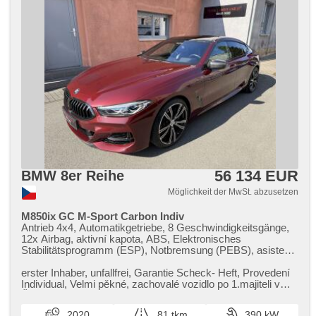
56 134 EUR
BMW 8er Reihe
Möglichkeit der MwSt. abzusetzen
M850ix GC M-Sport Carbon Indiv
Antrieb 4x4, Automatikgetriebe, 8 Geschwindigkeitsgänge,
12x Airbag, aktivní kapota, ABS, Elektronisches
Stabilitätsprogramm (ESP), Notbremsung (PEBS), asistent
rozjezdu do kopce (HSA), ukazatel rychlostního limitu
(SLIF), Uhr Spur, Blind Spot Anzeige, asistent jízdy v
erster Inhaber,​ unfallfrei,​ Garantie Scheck​- Heft,​ Provedení
koloně, asistent změny jízdního pruhu, asistent jízdy v
Individual,​ Velmi pěkné,​ zachovalé vozidlo po 1.majiteli v
jízdním pruhu, Überwachung der Ermüdung des Fahrers,
ČR,​ Pravid...
Fahrgestell Steifheitsregelung, adaptivní regulace podvozku,
2020
81 tkm
390 kW