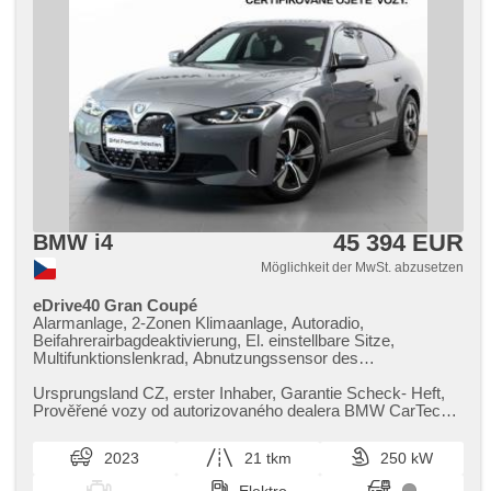
45 394 EUR
BMW i4
Möglichkeit der MwSt. abzusetzen
eDrive40 Gran Coupé
Alarmanlage, 2-Zonen Klimaanlage, Autoradio,
Beifahrerairbagdeaktivierung, El. einstellbare Sitze,
Multifunktionslenkrad, Abnutzungssensor des
Bremsbelages, Reifendrucksensor, beheizte Lenkrad,
zatmavená zadní skla, bezklíčové odemykání, bezklíčové
Ursprungsland CZ,​ erster Inhaber,​ Garantie Scheck​- Heft,​
startování, beheizte Sitze, Blind Spot Anzeige, laserové
Prověřené vozy od autorizovaného dealera BMW CarTec
světlomety
Praha. Pro více infor...
2023
21 tkm
250 kW