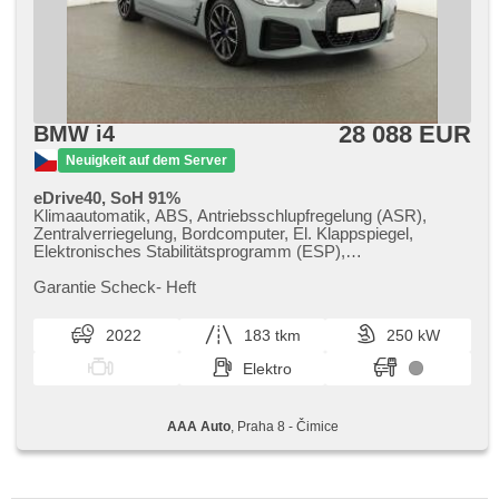
28 088 EUR
BMW i4
Neuigkeit auf dem Server
eDrive40, SoH 91%
Klimaautomatik, ABS, Antriebsschlupfregelung (ASR),
Zentralverriegelung, Bordcomputer, El. Klappspiegel,
Elektronisches Stabilitätsprogramm (ESP),
Scheibenwischersensor, starten per Taste,
Anhängerkupplung, Reifendrucksensor, USB, 8x Airbag,
Garantie Scheck​- Heft
Uhr Spur, Parkassistent, Servolenkung, El. Seitenscheiben,
Autoradio, Automatikgetriebe
2022
183 tkm
250 kW
Elektro
AAA Auto
, Praha 8 - Čimice