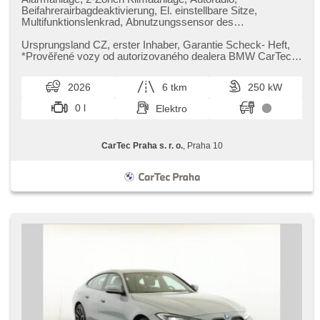
Beifahrerairbagdeaktivierung, El. einstellbare Sitze,
Multifunktionslenkrad, Abnutzungssensor des
Bremsbelages, Reifendrucksensor, beheizte Lenkrad,
zatmavená zadní skla, el. tažné zařízení, bezklíčové
Ursprungsland CZ,​ erster Inhaber,​ Garantie Scheck​- Heft,​ ​
odemykání, bezklíčové startování, beheizte Sitze,
*Prověřené vozy od autorizovaného dealera BMW CarTec
Fahrgestell Steifheitsregelung, Blind Spot Anzeige, LED
Praha. Pro více info...
denní svícení
2026
6 tkm
250 kW
0 l
Elektro
CarTec Praha s. r. o.
, Praha 10