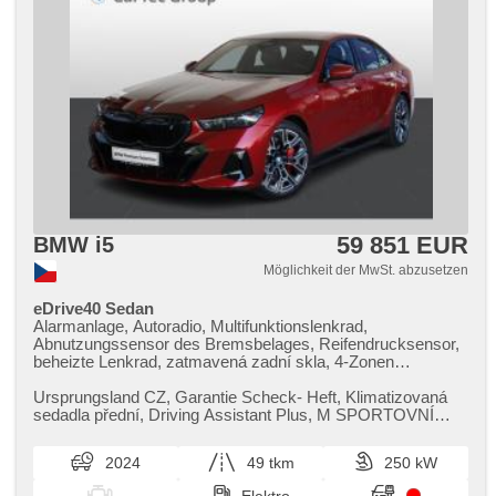
59 851 EUR
BMW i5
Möglichkeit der MwSt. abzusetzen
eDrive40 Sedan
Alarmanlage, Autoradio, Multifunktionslenkrad,
Abnutzungssensor des Bremsbelages, Reifendrucksensor,
beheizte Lenkrad, zatmavená zadní skla, 4-Zonen
Klimaanlage, bezklíčové odemykání, bezklíčové startování,
El. einstellbare Sitze, odvětrávaná sedadla, beheizte Sitze,
Ursprungsland CZ,​ Garantie Scheck​- Heft,​ Klimatizovaná
Blind Spot Anzeige, LED denní svícení
sedadla přední,​ Driving Assistant Plus,​ M SPORTOVNÍ
PAKET PRO,​Prověřené voz...
2024
49 tkm
250 kW