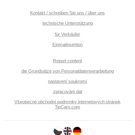
přední, Anhängerkupplung, Außenthermometer,
Sportfahrgestell, Servolenkung, Elektronisches
Stabilitätsprogramm (ESP), Antriebsschlupfregelung (ASR),
Kontakt / schreiben Sie uns / über uns
EDS, Notbremsung (PEBS), asistent stability přívěsu
(TSA), Brems-Assistent, automatisch im Berg bremsen , 8x
technische Unterstützung
Airbag, Antrieb 4x4, Automatikgetriebe, erfüllt 'EURO VI',
hlídání provozu při couvání (RCTA), ABS
für Verkäufer
Einmalinsertion
Report content
die Grundsätze von Personaldatenverarbeitung
nastavení soukromí
zpracování dat
Všeobecné obchodní podmínky internetových stránek
TipCars.com