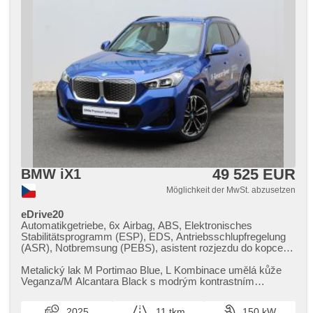
49 525 EUR
BMW iX1
Möglichkeit der MwSt. abzusetzen
eDrive20
Automatikgetriebe, 6x Airbag, ABS, Elektronisches
Stabilitätsprogramm (ESP), EDS, Antriebsschlupfregelung
(ASR), Notbremsung (PEBS), asistent rozjezdu do kopce
(HSA), Uhr Spur, Blind Spot Anzeige, asistent změny
jízdního pruhu, automatisch im Berg bremsen , Fahrgestell
Metalický lak M Portimao Blue,​ L Kombinace umělá kůže
Steifheitsregelung, Servolenkung, Klimaautomatik,
Veganza/M Alcantara Black s modrým kontrastním
Tempomat, LED adaptivní světlomety, LED denní svícení,
prošitím,​ repair Inclusive ​- ...
automatické přepínání dálkových světel, Alufelgen, erfüllt
2025
11 tkm
150 kW