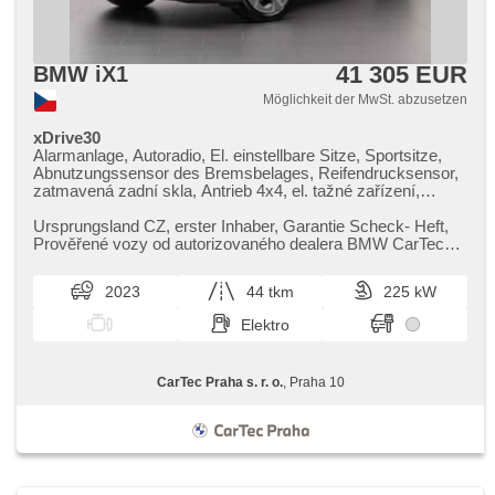
41 305 EUR
BMW iX1
Möglichkeit der MwSt. abzusetzen
xDrive30
Alarmanlage, Autoradio, El. einstellbare Sitze, Sportsitze,
Abnutzungssensor des Bremsbelages, Reifendrucksensor,
zatmavená zadní skla, Antrieb 4x4, el. tažné zařízení,
bezklíčové odemykání, bezklíčové startování, beheizte
Sitze, Fahrgestell Steifheitsregelung, Blind Spot Anzeige,
Ursprungsland CZ,​ erster Inhaber,​ Garantie Scheck​- Heft,​
Parkassistent, LED denní svícení
Prověřené vozy od autorizovaného dealera BMW CarTec
Praha. Pro více infor...
2023
44 tkm
225 kW
Elektro
CarTec Praha s. r. o.
, Praha 10