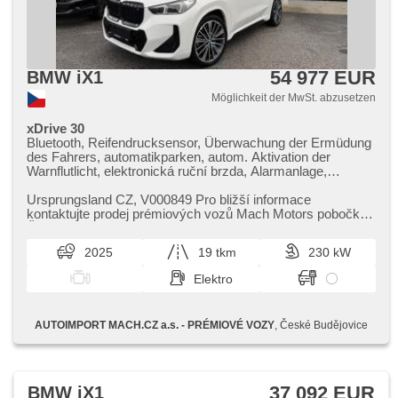
54 977 EUR
BMW iX1
Möglichkeit der MwSt. abzusetzen
xDrive 30
Bluetooth, Reifendrucksensor, Überwachung der Ermüdung
des Fahrers, automatikparken, autom. Aktivation der
Warnflutlicht, elektronická ruční brzda, Alarmanlage,
bezklíčové odemykání, bezklíčové startování, Start-Stop
System, Bordcomputer, digitální příjem rádia (DAB), USB,
Ursprungsland CZ,​ V000849 Pro bližší informace
Navigation, dotykové ovládání palubního počítače,
kontaktujte prodej prémiových vozů Mach Motors pobočka
Autoradio, Apple CarPlay, Android Auto,
České Budějovice: Prodejce P...
Multifunktionslenkrad, beheizte Lenkrad, Lenkrad einstellbar,
2025
19 tkm
230 kW
ambientní osvětlení interiéru, beheizte Sitze, isofix, El.
einstellbare Sitze, Heckscheibenwischer, täglich Leuchten,
Elektro
Heck LED Leuchte, automatické přepínání dálkových
světel, Alufelgen, El. Spiegel, beheizte Spiegel,
Scheibenwischersensor, Lichtsensor, El. Vorderscheiben,
AUTOIMPORT MACH.CZ a.s. - PRÉMIOVÉ VOZY
, České Budějovice
El. Seitenscheiben, Getönte Scheiben, El. Deckel des
Kofferraums, Zentralverriegelung, Fahrgestell
Steifheitsregelung, Dachträger, 2-Zonen Klimaanlage, LED
adaptivní světlomety, Beifahrerairbagdeaktivierung,
Zentralverriegelung mit Funkfernbedienung, head-up display,
37 092 EUR
BMW iX1