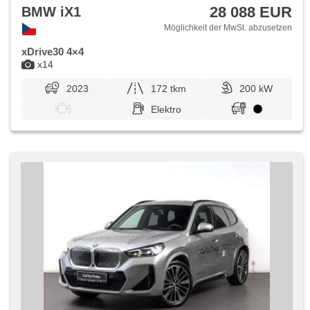
28 088 EUR
BMW iX1
Möglichkeit der MwSt. abzusetzen
xDrive30 4×4
x14
2023
172 tkm
200 kW
Elektro