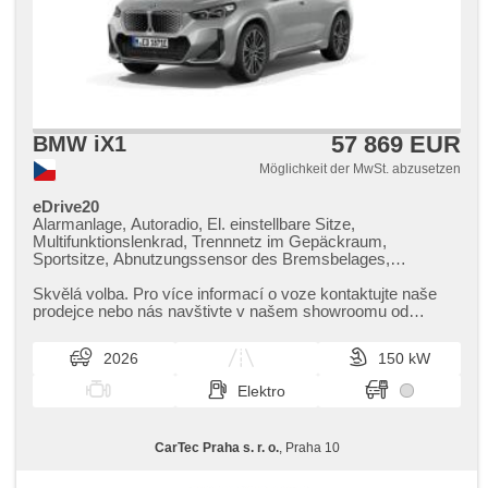
57 869 EUR
BMW iX1
Möglichkeit der MwSt. abzusetzen
eDrive20
Alarmanlage, Autoradio, El. einstellbare Sitze,
Multifunktionslenkrad, Trennnetz im Gepäckraum,
Sportsitze, Abnutzungssensor des Bremsbelages,
Reifendrucksensor, beheizte Lenkrad, zatmavená zadní
skla, odvětrávaná sedadla, el. tažné zařízení, bezklíčové
Skvělá volba. Pro více informací o voze kontaktujte naše
odemykání, bezklíčové startování, head-up display,
prodejce nebo nás navštivte v našem showroomu od
beheizte Sitze, Fahrgestell Steifheitsregelung, LED denní
pondělí do pátku,​ vždy o...
svícení
2026
150 kW
Elektro
CarTec Praha s. r. o.
, Praha 10