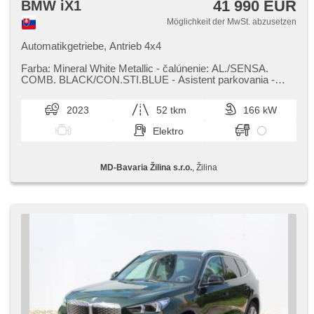
41 990 EUR
BMW iX1
Möglichkeit der MwSt. abzusetzen
Automatikgetriebe, Antrieb 4x4
Farba: Mineral White Metallic ​- čalúnenie: AL./SENSA.
COMB. BLACK/CON.STI.BLUE ​- Asistent parkovania ​-
Balík M Sport ​- 18 M Al...
2023
52 tkm
166 kW
Elektro
MD-Bavaria Žilina s.r.o.
, Žilina