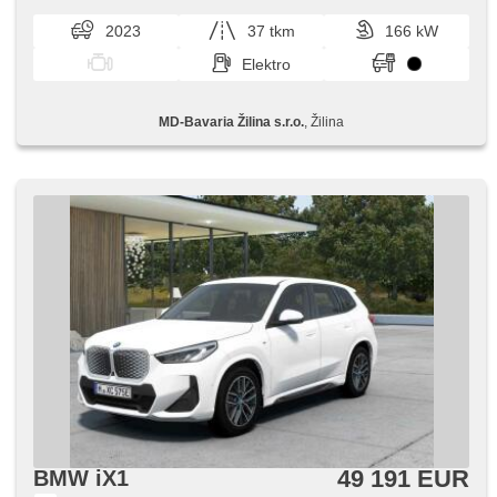
parkovania ​- Balík M Sport ​- 19 M Al d...
2023
37 tkm
166 kW
Elektro
MD-Bavaria Žilina s.r.o.
, Žilina
49 191 EUR
BMW iX1