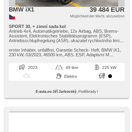
39 484 EUR
BMW iX1
Möglichkeit der MwSt. abzusetzen
SPORT 30, + zimní sada kol
Antrieb 4x4, Automatikgetriebe, 12x Airbag, ABS, Brems-
Assistent, Elektronisches Stabilitätsprogramm (ESP),
Antriebsschlupfregelung (ASR), ukazatel rychlostního limitu
(SLIF), Uhr Spur, Blind Spot Anzeige, asistent jízdy v
koloně, automatisch im Berg bremsen , Fahrgestell
erster Inhaber,​ unfallfrei,​ Garantie Scheck​- Heft,​ BMW iX1,​
Steifheitsregelung, adaptivní regulace podvozku,
230 kW,​ 03/2023,​ 46500 km,​ ABS,​ ESP,​ Adaptivní M
Servolenkung, Klimaautomatik, Standheizung, Standheizung
podvozek,​ Hlídání mr...
mit Zeitvorwärmer, Adaptive Geschwindigkeitsregelung,
2023
49 tkm
225 kW
Tempomat, LED adaptivní světlomety, täglich Leuchten,
automatické přepínání dálkových světel, Alufelgen, erfüllt
Elektro
'EURO VI', Bordcomputer, dotykové ovládání palubního
počítače, volba jízdního režimu, elektronická ruční brzda,
Navigation, head-up display, parkovací senzory přední,
E-auta.eu Jiří Jarkovský
, Poděbrady I
parkovací senzory zadní, 360° monitorovací systém (AVM),
Parkassistent, Fahrkamera, automatikparken, bezklíčové
startování, bezklíčové odemykání, Lichtsensor,
Scheibenwischersensor, Lenkrad einstellbar,
Multifunktionslenkrad, beheizte Lenkrad,
Beifahrerairbagdeaktivierung, hands free, Android Auto,
bezdrátová nabíječka mobilních telefonů, Bluetooth, El.
Deckel des Kofferraums, El. Seitenscheiben, El.
Vorderscheiben, El. Klappspiegel, El. Spiegel, samostmívací