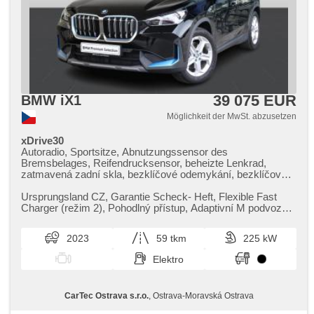
39 075 EUR
BMW iX1
Möglichkeit der MwSt. abzusetzen
xDrive30
Autoradio, Sportsitze, Abnutzungssensor des
Bremsbelages, Reifendrucksensor, beheizte Lenkrad,
zatmavená zadní skla, bezklíčové odemykání, bezklíčové
startování, beheizte Sitze, Fahrgestell Steifheitsregelung,
Blind Spot Anzeige, Parkassistent, LED denní svícení
Ursprungsland CZ,​ Garantie Scheck​- Heft,​ Flexible Fast
Charger (režim 2),​ Pohodlný přístup,​ Adaptivní M podvozek,​
Vyhřívání volant...
2023
59 tkm
225 kW
Elektro
CarTec Ostrava s.r.o.
, Ostrava-Moravská Ostrava