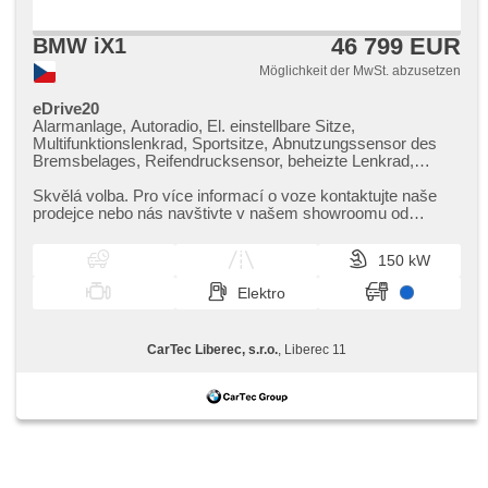
46 799 EUR
BMW iX1
Möglichkeit der MwSt. abzusetzen
eDrive20
Alarmanlage, Autoradio, El. einstellbare Sitze,
Multifunktionslenkrad, Sportsitze, Abnutzungssensor des
Bremsbelages, Reifendrucksensor, beheizte Lenkrad,
zatmavená zadní skla, el. tažné zařízení, bezklíčové
odemykání, bezklíčové startování, beheizte Sitze,
Skvělá volba. Pro více informací o voze kontaktujte naše
Fahrgestell Steifheitsregelung, Blind Spot Anzeige,
prodejce nebo nás navštivte v našem showroomu od
Parkassistent, LED denní svícení
pondělí do pátku,​ vždy o...
150 kW
Elektro
CarTec Liberec, s.r.o.
, Liberec 11