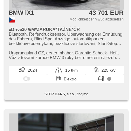
43 701 EUR
BMW iX1
Möglichkeit der MwSt. abzusetzen
xDrive30 ///M*ZÁRUKA*TAŽNÉ*ČR
Bluetooth, Reifendrucksensor, Überwachung der Ermüdung
des Fahrers, Blind Spot Anzeige, automatikparken,
bezklíčové odemykání, bezklíčové startování, Start-Stop
System, Bordcomputer, digitální příjem rádia (DAB), USB,
Navigation, digitální přístrojový štít, dotykové ovládání
Ursprungsland CZ,​ erster Inhaber,​ Garantie Scheck​- Heft,​
palubního počítače, Autoradio, bezdrátová nabíječka
Vůz v tovární záruce BMW 3 roky bez omezení nájezdu
mobilních telefonů, Apple CarPlay, Android Auto,
km,​ záruka na baterii...
Multifunktionslenkrad, beheizte Lenkrad, Lenkrad einstellbar,
2024
15 tkm
225 kW
ambientní osvětlení interiéru, zadní loketní opěrka,
höheneinstellbare Fahrersitz, höheneinstellbare Sitze,
Elektro
beheizte Sitze, Sportsitze, isofix, Heckscheibenwischer,
täglich Leuchten, Heck LED Leuchte, automatické přepínání
dálkových světel, Alufelgen, El. Spiegel, beheizte Spiegel,
STOP CARS, s.r.o.
, Znojmo
El. Klappspiegel, Scheibenwischersensor, Lichtsensor, El.
Vorderscheiben, El. Seitenscheiben, Getönte Scheiben, El.
Deckel des Kofferraums, 2-Zonen Klimaanlage,
Vorderlichter LED, Beifahrerairbagdeaktivierung,
Zentralverriegelung mit Funkfernbedienung, Teilbare
Rücksitzbank, Adaptive Geschwindigkeitsregelung, hands
free, parkovací senzory přední, Anhängerkupplung,
Außenthermometer, Servolenkung, Elektronisches