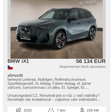
56 134 EUR
BMW iX1
Möglichkeit der MwSt. abzusetzen
xDrive30
beheizte Lenkrad, Alufelgen, Reifendrucksensor,
Sportfahrgestell, 2x Airbag, Fahrer-Airbag, el. tažné
zařízení, samostmívací zrcátka, El. Spiegel, El.
Klappspiegel, vyhřívané trysky ostřikovačů čelního skla,
beheizte Spiegel, paměť nastavení sedadla řidiče, El.
Ursprungsland CZ,​ Nevybrali jste si vůz z naší nabídky?
einstellbare Sitze, Längssitzvorschub, höheneinstellbare
Neváhejte nás kontaktovat – zajistíme vám individuální
Sitze, Sportsitze, beheizte Sitze, Vorderlichter LED,
dovoz vozu na zakáz...
Schaltflutlicht, automatické přepínání dálkových světel,
2025
7 tkm
230 kW
Lichtsensor, Heck LED Leuchte, Tempomat, Uhr Spur,