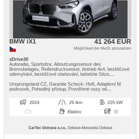
41 264 EUR
BMW iX1
Möglichkeit der MwSt. abzusetzen
xDrive30
Autoradio, Sportsitze, Abnutzungssensor des
Bremsbelages, Reifendrucksensor, Antrieb 4x4, bezklíčové
odemykání, bezklíčové startování, beheizte Sitze,
Fahrgestell Steifheitsregelung, Blind Spot Anzeige,
Parkassistent, LED denní svícení
Ursprungsland CZ,​ Garantie Scheck​- Heft,​ Adaptivní M
podvozek,​ Pohodlný přístup,​ Prověřené vozy od
autorizovaného dealera BMW CarT...
2024
25 tkm
225 kW
Elektro
CarTec Ostrava s.r.o.
, Ostrava-Moravská Ostrava