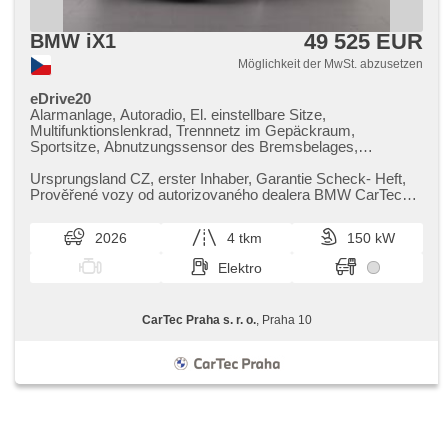
49 525 EUR
BMW iX1
Möglichkeit der MwSt. abzusetzen
eDrive20
Alarmanlage, Autoradio, El. einstellbare Sitze,
Multifunktionslenkrad, Trennnetz im Gepäckraum,
Sportsitze, Abnutzungssensor des Bremsbelages,
Reifendrucksensor, beheizte Lenkrad, zatmavená zadní
skla, odvětrávaná sedadla, el. tažné zařízení, bezklíčové
Ursprungsland CZ,​ erster Inhaber,​ Garantie Scheck​- Heft,​
odemykání, bezklíčové startování, head-up display,
Prověřené vozy od autorizovaného dealera BMW CarTec
beheizte Sitze, Fahrgestell Steifheitsregelung, LED denní
Praha. Pro více infor...
svícení
2026
4 tkm
150 kW
Elektro
CarTec Praha s. r. o.
, Praha 10