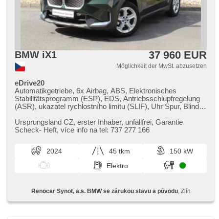
37 960 EUR
BMW iX1
Möglichkeit der MwSt. abzusetzen
eDrive20
Automatikgetriebe, 6x Airbag, ABS, Elektronisches
Stabilitätsprogramm (ESP), EDS, Antriebsschlupfregelung
(ASR), ukazatel rychlostního limitu (SLIF), Uhr Spur, Blind
Spot Anzeige, automatisch im Berg bremsen ,
Servolenkung, 2-Zonen Klimaanlage, Standheizung,
Ursprungsland CZ,​ erster Inhaber,​ unfallfrei,​ Garantie
Adaptive Geschwindigkeitsregelung, LED adaptivní
Scheck​- Heft,​ více info na tel: 737 277 166
světlomety, Schaltflutlicht, LED denní svícení, automatické
přepínání dálkových světel, Alufelgen, erfüllt 'EURO VI',
2024
45 tkm
150 kW
Navigation, parkovací senzory přední, parkovací senzory
zadní, Fahrkamera, automatikparken, bezklíčové startování,
Elektro
bezklíčové odemykání, Lichtsensor,
Scheibenwischersensor, Lenkrad einstellbar,
Multifunktionslenkrad, Beifahrerairbagdeaktivierung, Telefon,
Renocar Synot, a.s. BMW se zárukou stavu a původu
, Zlín
Android Auto, Apple CarPlay, Bluetooth, El. Deckel des
Kofferraums, El. Vorderscheiben, El. Klappspiegel, El.
Spiegel, samostmívací zrcátka, starten per Taste,
Wegfahrsperre, Alarmanlage, Zentralverriegelung mit