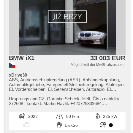
Stabilitätsprogramm (ESP), Antriebsschlupfregelung (ASR),
Notbremsung (PEBS), 8x Airbag, Antrieb 4x4,
Automatikgetriebe, Lederpolsterung, erfüllt 'EURO VI',
Fahrkamera, asistent jízdy v jízdním pruhu, Uhr Spur, ABS
33 003 EUR
BMW iX1
Möglichkeit der MwSt. abzusetzen
xDrive30
ABS, Antriebsschlupfregelung (ASR), Anhängerkupplung,
Automatikgetriebe, Fahrgestell Steifheitsregelung, Alufelgen,
El. Vorderscheiben, El. Seitenscheiben, Autoradio, El.
Spiegel, beheizte Spiegel, Wegfahrsperre,
Zentralverriegelung, Antrieb 4x4, Elektronisches
Ursprungsland CZ,​ Garantie Scheck​- Heft,​ Číslo nabídky:
Stabilitätsprogramm (ESP), USB, El. Klappspiegel, Brems-
272608 | kontakt: Martin Havlík ​+420725839684,​
Assistent, Reifendrucksensor, Parkassistent, AUX,
havlik@acrauto.cz | Výhody...
automatikparken, täglich Leuchten, Start-Stop System,
2023
80 tkm
225 kW
Fahrkamera, Bluetooth, Speicherkarte, isofix, parkovací
senzory přední, parkovací senzory zadní, bezklíčové
Elektro
startování, digitální příjem rádia (DAB), adaptivní regulace
podvozku