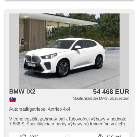
54 468 EUR
BMW iX2
Möglichkeit der MwSt. abzusetzen
Automatikgetriebe, Antrieb 4x4
V cene vozidla zahrnutý balík ľubovoľnej výbavy v hodnote
7 886 €. Špecifikácia a prvky výbavy sú ľubovoľne voliteľné.
Pre viac i...