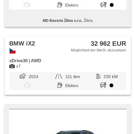
Elektro
MD-Bavaria Žilina s.r.o.
, Žilina
32 962 EUR
BMW iX2
Möglichkeit der MwSt. abzusetzen
xDrive30 | AWD
x7
2024
111 tkm
230 kW
Elektro