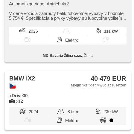
Automatikgetriebe, Antrieb 4x2
V cene vozidla zahrnutý balík ľubovoľnej výbavy v hodnote
5 754 €. Špecifikácia a prvky výbavy sú ľubovoľne voliteľné.
Pre viac i...
2026
111 kW
Elektro
MD-Bavaria Žilina s.r.o.
, Žilina
40 479 EUR
BMW iX2
Möglichkeit der MwSt. abzusetzen
xDrive30
x12
2024
8 tkm
230 kW
Elektro