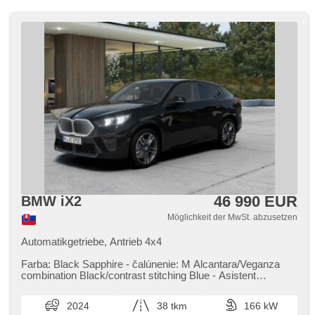
46 990 EUR
BMW iX2
Möglichkeit der MwSt. abzusetzen
Automatikgetriebe, Antrieb 4x4
Farba: Black Sapphire ​- čalúnenie: M Alcantara/Veganza
combination Black/contrast stitching Blue ​- Asistent
parkovania Plus ​- B...
2024
38 tkm
166 kW