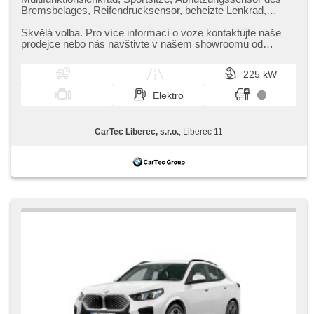
Bremsbelages, Reifendrucksensor, beheizte Lenkrad,
zatmavená zadní skla, el. tažné zařízení, bezklíčové
odemykání, bezklíčové startování, beheizte Sitze,
Skvělá volba. Pro více informací o voze kontaktujte naše
Fahrgestell Steifheitsregelung, Blind Spot Anzeige,
prodejce nebo nás navštivte v našem showroomu od
Parkassistent, LED denní svícení
pondělí do pátku,​ vždy o...
225 kW
Elektro
CarTec Liberec, s.r.o.
, Liberec 11