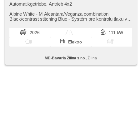
Automatikgetriebe, Antrieb 4x2
Alpine White ​- M Alcantara/Veganza combination
Black/contrast stitching Blue ​- Systém pre kontrolu tlaku v
pneumatikách ​- Sada ...
2026
111 kW
Elektro
MD-Bavaria Žilina s.r.o.
, Žilina