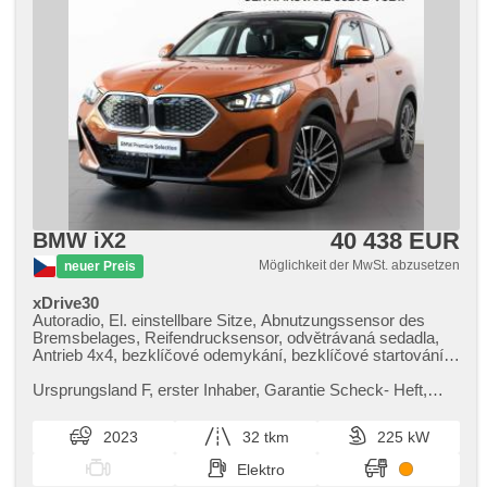
40 438 EUR
BMW iX2
Möglichkeit der MwSt. abzusetzen
neuer Preis
xDrive30
Autoradio, El. einstellbare Sitze, Abnutzungssensor des
Bremsbelages, Reifendrucksensor, odvětrávaná sedadla,
Antrieb 4x4, bezklíčové odemykání, bezklíčové startování,
head-up display, Panoramadach, beheizte Sitze, Fahrgestell
Steifheitsregelung, LED denní svícení
Ursprungsland F,​ erster Inhaber,​ Garantie Scheck​- Heft,​
Prověřené vozy od autorizovaného dealera BMW CarTec
Praha. Pro více inform...
2023
32 tkm
225 kW
Elektro