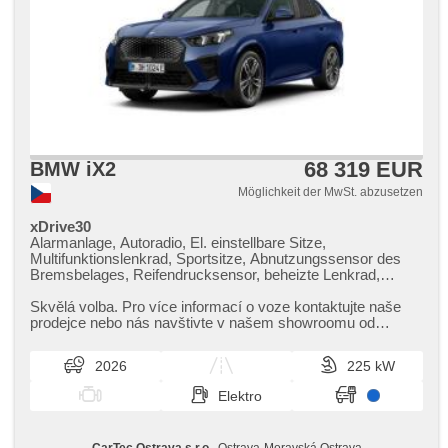
68 319 EUR
BMW iX2
Möglichkeit der MwSt. abzusetzen
xDrive30
Alarmanlage, Autoradio, El. einstellbare Sitze,
Multifunktionslenkrad, Sportsitze, Abnutzungssensor des
Bremsbelages, Reifendrucksensor, beheizte Lenkrad,
zatmavená zadní skla, odvětrávaná sedadla, el. tažné
zařízení, bezklíčové odemykání, bezklíčové startování,
Skvělá volba. Pro více informací o voze kontaktujte naše
head-up display, beheizte Sitze, Fahrgestell
prodejce nebo nás navštivte v našem showroomu od
Steifheitsregelung, Blind Spot Anzeige, LED denní svícení
pondělí do pátku,​ vždy o...
2026
225 kW
Elektro
CarTec Ostrava s.r.o.
, Ostrava-Moravská Ostrava