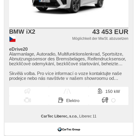
43 453 EUR
BMW iX2
Möglichkeit der MwSt. abzusetzen
eDrive20
Alarmanlage, Autoradio, Multifunktionslenkrad, Sportsitze,
Abnutzungssensor des Bremsbelages, Reifendrucksensor,
bezklíčové odemykání, bezklíčové startování, beheizte
Sitze, Fahrgestell Steifheitsregelung, Parkassistent, LED
denní svícení
Skvělá volba. Pro více informací o voze kontaktujte naše
prodejce nebo nás navštivte v našem showroomu od
pondělí do pátku,​ vždy o...
150 kW
Elektro
CarTec Liberec, s.r.o.
, Liberec 11