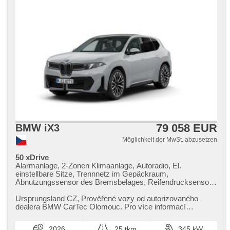
79 058 EUR
BMW iX3
Möglichkeit der MwSt. abzusetzen
50 xDrive
Alarmanlage, 2-Zonen Klimaanlage, Autoradio, El.
einstellbare Sitze, Trennnetz im Gepäckraum,
Abnutzungssensor des Bremsbelages, Reifendrucksensor,
beheizte Lenkrad, zatmavená zadní skla, el. tažné zařízení,
beheizte Sitze
Ursprungsland CZ,​ Prověřené vozy od autorizovaného
dealera BMW CarTec Olomouc. Pro více informací
kontaktujte naše prodejce nebo n...
2026
25 tkm
345 kW