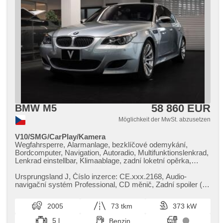
58 860 EUR
BMW M5
Möglichkeit der MwSt. abzusetzen
V10/SMG/CarPlay/Kamera
Wegfahrsperre, Alarmanlage, bezklíčové odemykání,
Bordcomputer, Navigation, Autoradio, Multifunktionslenkrad,
Lenkrad einstellbar, Klimaablage, zadní loketní opěrka,
höheneinstellbare Fahrersitz, höheneinstellbare Sitze,
beheizte Sitze, Sportsitze, El. einstellbare Sitze,
Ursprungsland J,​ Číslo inzerce: CE.xxx.2168,​ Audio​-
Scheinwerferwaschanlagen, Alufelgen, El. Spiegel, beheizte
navigační systém Professional,​ CD měnič,​ Zadní spoiler (M​
Spiegel, El. Klappspiegel, Scheibenwischersensor,
-Technic),​ HiFi systém...
Lichtsensor, El. Vorderscheiben, El. Seitenscheiben,
2005
73 tkm
373 kW
Zentralverriegelung, Fahrgestell Steifheitsregelung, 2-Zonen
Klimaanlage, El. Dachfenster, Bi Xenon-Scheinwerfer, CD-
5 l
Benzin