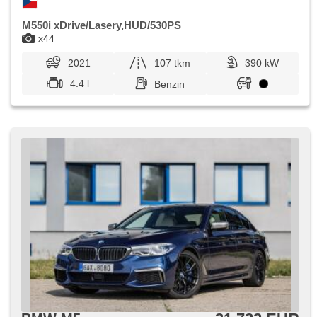
M550i xDrive/Lasery,HUD/530PS
x44
2021
107 tkm
390 kW
4.4 l
Benzin