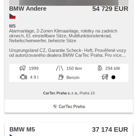
54 729 EUR
BMW Andere
M5
Alarmanlage, 2-Zonen Klimaanlage, roletky na zadních
oknech, El. einstellbare Sitze, Multifunktionslenkrad,
Nebelscheinwerfer, beheizte Sitze
Ursprungsland CZ,​ Garantie Scheck​- Heft,​ Prověřené vozy
od autorizovaného dealera BMW CarTec Praha. Pro více
informací kontaktujte...
1999
150 tkm
294 kW
4.9 l
Benzin
CarTec Praha s. r. o.
, Praha 10
37 174 EUR
BMW M5