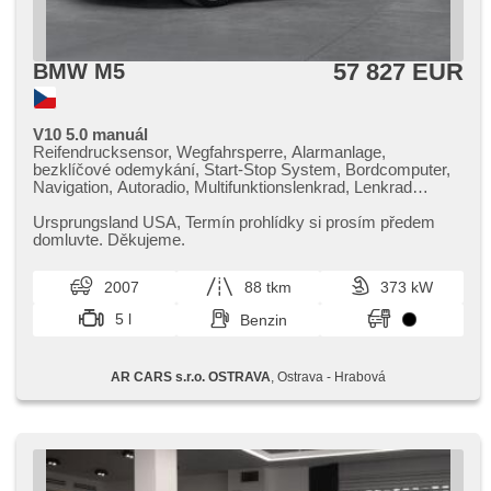
57 827 EUR
BMW M5
V10 5.0 manuál
Reifendrucksensor, Wegfahrsperre, Alarmanlage,
bezklíčové odemykání, Start-Stop System, Bordcomputer,
Navigation, Autoradio, Multifunktionslenkrad, Lenkrad
einstellbar, roletky na zadních oknech, zadní loketní opěrka,
höheneinstellbare Fahrersitz, höheneinstellbare Sitze,
Ursprungsland USA,​ Termín prohlídky si prosím předem
beheizte Sitze, Sportsitze, Scheinwerferwaschanlagen,
domluvte. Děkujeme.
Alufelgen, El. Spiegel, beheizte Spiegel,
Scheibenwischersensor, El. Vorderscheiben,
2007
88 tkm
373 kW
Zentralverriegelung, Dachscheibe, Klimaanlage,
Xenonscheinwerfer, CD-Spieler, Zentralverriegelung mit
5 l
Benzin
Funkfernbedienung, Teilbare Rücksitzbank, hlasové
ovládání palubního počítače, Tempomat, parkovací senzory
přední, Außenthermometer, Servolenkung, Elektronisches
AR CARS s.r.o. OSTRAVA
, Ostrava - Hrabová
Stabilitätsprogramm (ESP), Antriebsschlupfregelung (ASR),
zadní pohon, Handgetriebe, 6 Geschwindigkeitsgänge,
erfüllt 'EURO IV', ABS