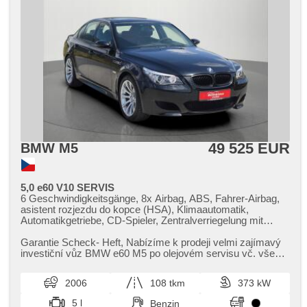
49 525 EUR
BMW M5
5,0 e60 V10 SERVIS
6 Geschwindigkeitsgänge, 8x Airbag, ABS, Fahrer-Airbag,
asistent rozjezdu do kopce (HSA), Klimaautomatik,
Automatikgetriebe, CD-Spieler, Zentralverriegelung mit
Funkfernbedienung, Zentralverriegelung,
Beifahrerairbagdeaktivierung, Teilbare Rücksitzbank, DVD-
Garantie Scheck​- Heft,​ Nabízíme k prodeji velmi zajímavý
Player, El. Seitenscheiben, El. Vorderscheiben, El.
investiční vůz BMW e60 M5 po olejovém servisu vč. všech
einstellbare Sitze, El. Klappspiegel, El. Anlasser, El. Spiegel,
filtrů,​ brzdové k...
Wegfahrsperre, isofix, Klimaanlage, Alufelgen,
2006
108 tkm
373 kW
Nebelscheinwerfer, Multifunktionslenkrad, Lenkrad
einstellbar, Scheinwerferwaschanlagen, Bordcomputer,
5 l
Benzin