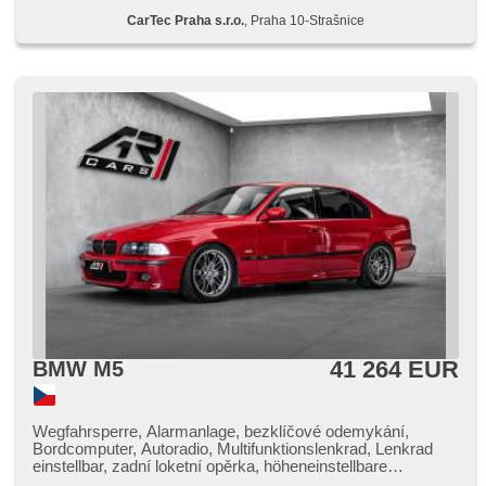
Spiegel, Wegfahrsperre, Alarmanlage, Zentralverriegelung
CarTec Praha s.r.o.
, Praha 10-Strašnice
mit Funkfernbedienung, Zentralverriegelung, Sportsitze,
Ledersitze, Lederpolsterung, beheizte Sitze, El. einstellbare
Sitze, Frontmassagesitze, höheneinstellbare Sitze,
höheneinstellbare Fahrersitz, Scheinwerferwaschanlagen,
Nebelscheinwerfer, Autoradio, Außenthermometer, beheizte
Spiegel, zadní loketní opěrka, Dachscheibe,
Innenthermometer, abgestimmter Auspuff, Getönte
Scheiben, malý kožený paket
41 264 EUR
BMW M5
Wegfahrsperre, Alarmanlage, bezklíčové odemykání,
Bordcomputer, Autoradio, Multifunktionslenkrad, Lenkrad
einstellbar, zadní loketní opěrka, höheneinstellbare
Fahrersitz, höheneinstellbare Sitze, beheizte Sitze, El.