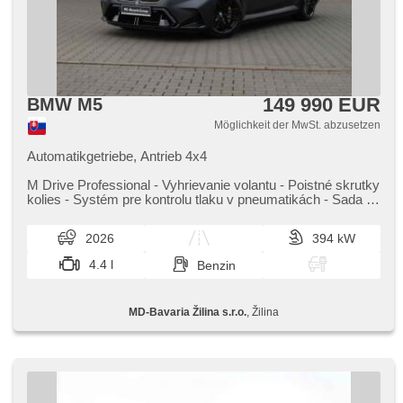
149 990 EUR
BMW M5
Möglichkeit der MwSt. abzusetzen
Automatikgetriebe, Antrieb 4x4
M Drive Professional ​- Vyhrievanie volantu ​- Poistné skrutky
kolies ​- Systém pre kontrolu tlaku v pneumatikách ​- Sada na
oprav...
2026
394 kW
4.4 l
Benzin
MD-Bavaria Žilina s.r.o.
, Žilina