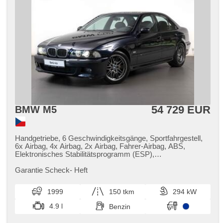
54 729 EUR
BMW M5
Handgetriebe, 6 Geschwindigkeitsgänge, Sportfahrgestell,
6x Airbag, 4x Airbag, 2x Airbag, Fahrer-Airbag, ABS,
Elektronisches Stabilitätsprogramm (ESP),
Antriebsschlupfregelung (ASR), Fahrgestell
Niveauregulierung, Fahrgestell Steifheitsregelung,
Garantie Scheck​- Heft
Servolenkung, 2-Zonen Klimaanlage, Klimaautomatik,
Tempomat, Xenonscheinwerfer, Alufelgen, erfüllt 'EURO II',
1999
150 tkm
294 kW
Bordcomputer, parkovací senzory zadní,
Scheibenwischersensor, autom. einstellbares Lenkrad,
4.9 l
Benzin
Lenkrad einstellbar, Multifunktionslenkrad, Telefon, El.
Seitenscheiben, El. Vorderscheiben, El. Dachfenster, El.