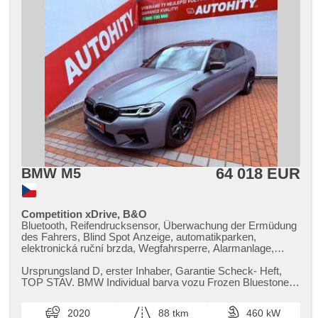
64 018 EUR
BMW M5
Competition xDrive, B&O
Bluetooth, Reifendrucksensor, Überwachung der Ermüdung
des Fahrers, Blind Spot Anzeige, automatikparken,
elektronická ruční brzda, Wegfahrsperre, Alarmanlage,
bezklíčové odemykání, bezklíčové startování, Start-Stop
System, Bordcomputer, digitální příjem rádia (DAB), USB,
Ursprungsland D,​ erster Inhaber,​ Garantie Scheck​- Heft,​
Navigation, digitální přístrojový štít, dotykové ovládání
TOP STAV. BMW Individual barva vozu Frozen Bluestone
palubního počítače, bezdrátová nabíječka mobilních
Metallic. Pravidelný ...
telefonů, Apple CarPlay, Multifunktionslenkrad, Lenkrad
2020
88 tkm
460 kW
einstellbar, ambientní osvětlení interiéru, zadní loketní