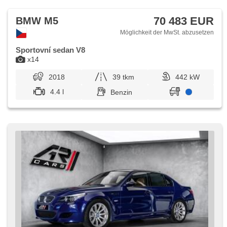
70 483 EUR
BMW M5
Möglichkeit der MwSt. abzusetzen
Sportovní sedan V8
x14
2018
39 tkm
442 kW
4.4 l
Benzin