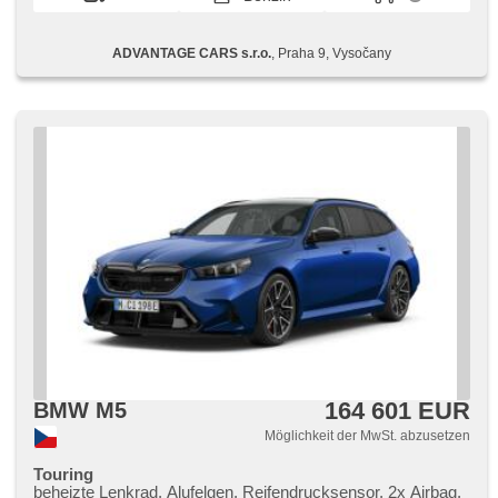
Spieler, CD-Wechsler, Zentralverriegelung mit
Funkfernbedienung, Teilbare Rücksitzbank, head-up display,
hlasové ovládání palubního počítače, Tempomat, parkovací
ADVANTAGE CARS s.r.o.
, Praha 9, Vysočany
senzory přední, Außenthermometer, Servolenkung,
Elektronisches Stabilitätsprogramm (ESP),
Antriebsschlupfregelung (ASR), Antrieb 4x2,
Automatikgetriebe, Lederpolsterung, erfüllt 'EURO IV',
Fahrkamera, Autokühlschrank, ABS
164 601 EUR
BMW M5
Möglichkeit der MwSt. abzusetzen
Touring
beheizte Lenkrad, Alufelgen, Reifendrucksensor, 2x Airbag,