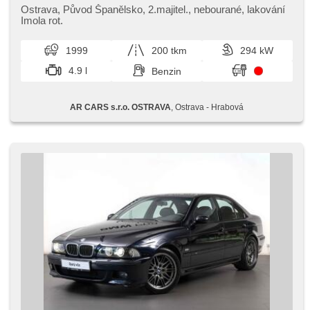
einstellbare Sitze, Scheinwerferwaschanlagen,
Ostrava,​ Původ Španělsko,​ 2.majitel.,​ nebourané,​ lakování
Nebelscheinwerfer, Alufelgen, El. Spiegel, beheizte Spiegel,
Imola rot.
Scheibenwischersensor, El. Vorderscheiben, El.
Seitenscheiben, Zentralverriegelung, El. Dachfenster,
1999
200 tkm
294 kW
Zentralverriegelung mit Funkfernbedienung, Teilbare
Rücksitzbank, Tempomat, plnohodnotné rezervní kolo,
4.9 l
Benzin
Außenthermometer, Servolenkung, Elektronisches
Stabilitätsprogramm (ESP), Antriebsschlupfregelung (ASR),
Antrieb 4x2, Handgetriebe, 6 Geschwindigkeitsgänge,
AR CARS s.r.o. OSTRAVA
, Ostrava - Hrabová
Lederpolsterung, erfüllt 'EURO II', ABS