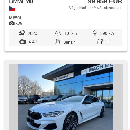
99 959 EUR
BMW M8
Möglichkeit der MwSt. abzusetzen
M850i
x35
2020
10 tkm
390 kW
4.4 l
Benzin