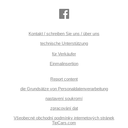
přední, Anhängerkupplung, Holzverkleidung, Servolenkung,
Elektronisches Stabilitätsprogramm (ESP),
Antriebsschlupfregelung (ASR), EDS, Notbremsung
(PEBS), automatisch im Berg bremsen , 9x airbag, zadní
pohon, Automatikgetriebe, 8 Geschwindigkeitsgänge,
Lederpolsterung, Fahrkamera, hlídání provozu při couvání
(RCTA), ABS
Kontakt / schreiben Sie uns / über uns
technische Unterstützung
für Verkäufer
Einmalinsertion
Report content
die Grundsätze von Personaldatenverarbeitung
nastavení soukromí
zpracování dat
Všeobecné obchodní podmínky internetových stránek
TipCars.com