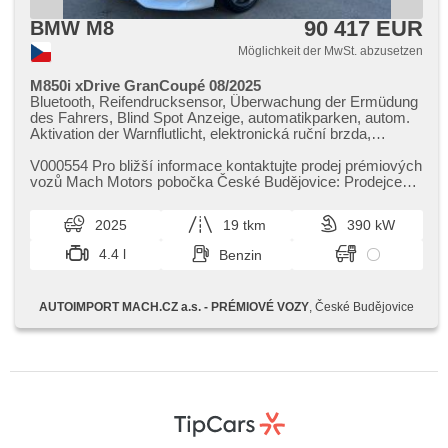
90 417 EUR
BMW M8
Möglichkeit der MwSt. abzusetzen
M850i xDrive GranCoupé 08/2025
Bluetooth, Reifendrucksensor, Überwachung der Ermüdung
des Fahrers, Blind Spot Anzeige, automatikparken, autom.
Aktivation der Warnflutlicht, elektronická ruční brzda,
Alarmanlage, bezklíčové odemykání, bezklíčové startování,
Start-Stop System, Bordcomputer, digitální příjem rádia
V000554 Pro bližší informace kontaktujte prodej prémiových
(DAB), USB, Navigation, dotykové ovládání palubního
vozů Mach Motors pobočka České Budějovice: Prodejce
počítače, Autoradio, bezdrátová nabíječka mobilních
Patrik Vačkář tel.:...
telefonů, Apple CarPlay, Android Auto,
2025
19 tkm
390 kW
Multifunktionslenkrad, beheizte Lenkrad, Lenkrad einstellbar,
ambientní osvětlení interiéru, zadní loketní opěrka, paměť
4.4 l
Benzin
nastavení sedadla řidiče, beheizte Sitze, odvětrávaná
sedadla, Sportsitze, isofix, El. einstellbare Sitze,
Heckscheibenwischer, täglich Leuchten, Heck LED
AUTOIMPORT MACH.CZ a.s. - PRÉMIOVÉ VOZY
, České Budějovice
Leuchte, Alufelgen, El. Spiegel, beheizte Spiegel,
Scheibenwischersensor, Lichtsensor, El. Vorderscheiben,
El. Seitenscheiben, El. Deckel des Kofferraums,
Zentralverriegelung, řazení pádly pod volantem, Fahrgestell
Niveauregulierung, Fahrgestell Steifheitsregelung,
Dachträger, třízónová klimatizace, Panoramadach, LED
adaptivní světlomety, Beifahrerairbagdeaktivierung, head-up
display, hlasové ovládání palubního počítače, Standheizung,
Adaptive Geschwindigkeitsregelung, parkovací senzory