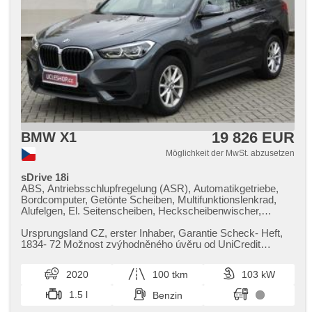
19 826 EUR
BMW X1
Möglichkeit der MwSt. abzusetzen
sDrive 18i
ABS, Antriebsschlupfregelung (ASR), Automatikgetriebe,
Bordcomputer, Getönte Scheiben, Multifunktionslenkrad,
Alufelgen, El. Seitenscheiben, Heckscheibenwischer,
Klimaautomatik, Längssitzvorschub, Ausziehbare
Kopflehnen, Positionssitze, Autoradio, Teilbare
Ursprungsland CZ,​ erster Inhaber,​ Garantie Scheck​- Heft,​
Rücksitzbank, El. Spiegel, beheizte Spiegel,
1834​- 72 Možnost zvýhodněného úvěru od UniCredit
Scheinwerferwaschanlagen, Servolenkung, beheizte Sitze,
Leasing. V případě využi...
USB, Tempomat, Wegfahrsperre, Scheibenwischersensor,
2020
100 tkm
103 kW
Lichtsensor, Dachträger, Lenkrad einstellbar,
höheneinstellbare Sitze, Zentralverriegelung mit
1.5 l
Benzin
Funkfernbedienung, 8x Airbag, Navigation, El. Klappspiegel,
El. Deckel des Kofferraums, autom. Aktivation der