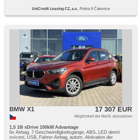
Warnflutlicht, Elektronisches Stabilitätsprogramm (ESP),
UniCredit Leasing CZ, a.s.
, Praha 9 Čakovice
Beifahrerairbagdeaktivierung, Brems-Assistent, automatisch
im Berg bremsen , Reifendrucksensor, starten per Taste,
erfüllt 'EURO VI', Vorderlichter LED, täglich Leuchten, hands
free, 2-Zonen Klimaanlage, Start-Stop System, Fahrkamera,
Bluetooth, isofix, samostmívací zrcátka, parkovací senzory
přední, parkovací senzory zadní, bezklíčové startování
17 307 EUR
BMW X1
Möglichkeit der MwSt. abzusetzen
1,5 18i sDrive 100kW Advantage
6x Airbag, 7 Geschwindigkeitsgänge, ABS, LED denní
svícení, USB, Fahrer-Airbag, autom. Aktivation der