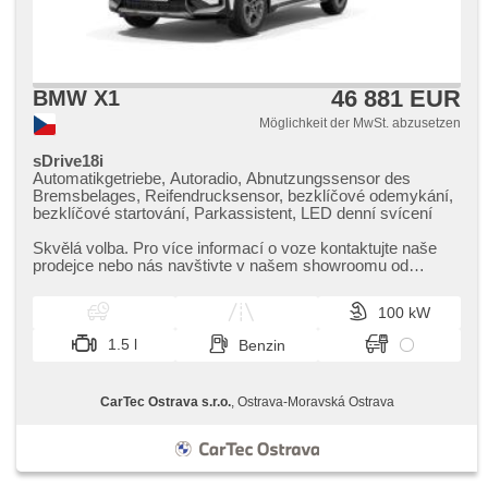
46 881 EUR
BMW X1
Möglichkeit der MwSt. abzusetzen
sDrive18i
Automatikgetriebe, Autoradio, Abnutzungssensor des
Bremsbelages, Reifendrucksensor, bezklíčové odemykání,
bezklíčové startování, Parkassistent, LED denní svícení
Skvělá volba. Pro více informací o voze kontaktujte naše
prodejce nebo nás navštivte v našem showroomu od
pondělí do pátku,​ vždy o...
100 kW
1.5 l
Benzin
CarTec Ostrava s.r.o.
, Ostrava-Moravská Ostrava