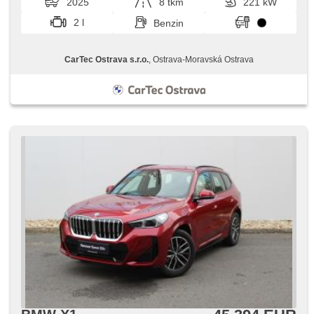
2025
8 tkm
221 kW
2 l
Benzin
CarTec Ostrava s.r.o.
, Ostrava-Moravská Ostrava