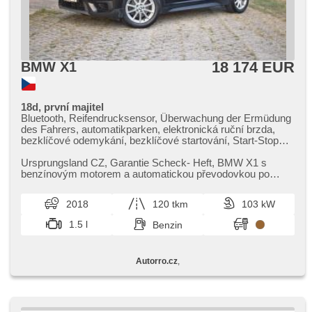
18 174 EUR
BMW X1
18d, první majitel
Bluetooth, Reifendrucksensor, Überwachung der Ermüdung
des Fahrers, automatikparken, elektronická ruční brzda,
bezklíčové odemykání, bezklíčové startování, Start-Stop
System, Bordcomputer, USB, Speicherkarte, Navigation,
Autoradio, Multifunktionslenkrad, Lenkrad einstellbar, zadní
Ursprungsland CZ,​ Garantie Scheck​- Heft,​ BMW X1 s
loketní opěrka, beheizte Sitze, Sportsitze, isofix, El.
benzínovým motorem a automatickou převodovkou po
einstellbare Sitze, Heckscheibenwischer, täglich Leuchten,
pečlivém prvním majiteli je ve ...
Heck LED Leuchte, Nebelscheinwerfer, Alufelgen, El.
2018
120 tkm
103 kW
Spiegel, beheizte Spiegel, Scheibenwischersensor,
Lichtsensor, El. Vorderscheiben, El. Seitenscheiben, El.
1.5 l
Benzin
Deckel des Kofferraums, Zentralverriegelung, Dachträger, 2-
Zonen Klimaanlage, Vorderlichter LED,
Beifahrerairbagdeaktivierung, Zentralverriegelung mit
Autorro.cz
,
Funkfernbedienung, Tempomat, parkovací senzory přední,
Anhängerkupplung, Außenthermometer, Servolenkung,
Elektronisches Stabilitätsprogramm (ESP),
Antriebsschlupfregelung (ASR), EDS, Notbremsung
(PEBS), automatisch im Berg bremsen , 6x Airbag, přední