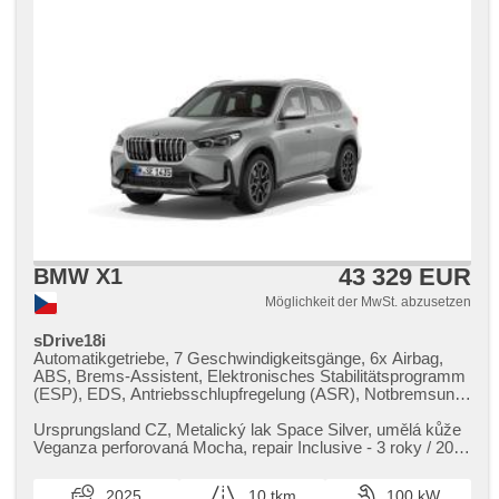
pohon, Automatikgetriebe, erfüllt 'EURO VI', Fahrkamera,
ABS
43 329 EUR
BMW X1
Möglichkeit der MwSt. abzusetzen
sDrive18i
Automatikgetriebe, 7 Geschwindigkeitsgänge, 6x Airbag,
ABS, Brems-Assistent, Elektronisches Stabilitätsprogramm
(ESP), EDS, Antriebsschlupfregelung (ASR), Notbremsung
(PEBS), Blind Spot Anzeige, Fahrgestell Steifheitsregelung,
adaptivní regulace podvozku, Anhängerkupplung,
Ursprungsland CZ,​ Metalický lak Space Silver,​ umělá kůže
Klimaautomatik, Adaptive Geschwindigkeitsregelung,
Veganza perforovaná Mocha,​ repair Inclusive ​- 3 roky / 200
Tempomat, LED adaptivní světlomety, täglich Leuchten,
000 km,​ servic...
LED denní svícení, automatické přepínání dálkových světel,
2025
10 tkm
100 kW