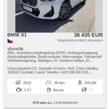
36 435 EUR
BMW X1
Möglichkeit der MwSt. abzusetzen
sDrive18i
ABS, Antriebsschlupfregelung (ASR), Anhängerkupplung,
Automatikgetriebe, Bordcomputer, Alarmanlage, Fahrgestell
Steifheitsregelung, Alufelgen, El. Vorderscheiben, El.
Seitenscheiben, Autoradio, El. Spiegel, beheizte Spiegel,
beheizte Sitze, Sportsitze, Wegfahrsperre,
Ursprungsland CZ,​ Garantie Scheck​- Heft,​ Číslo nabídky:
Zentralverriegelung, Elektronisches Stabilitätsprogramm
163610 | kontakt: Lukáš Tetenka ​+420 606 600 626,​
(ESP), USB, head-up display, El. Klappspiegel, beheizte
tetenka@acrauto.cz | Vý...
Lenkrad, Brems-Assistent, Reifendrucksensor,
2024
38 tkm
100 kW
Parkassistent, AUX, Blind Spot Anzeige, automatikparken,
Vorderlichter LED, täglich Leuchten, Start-Stop System,
1.5 l
Benzin
Fahrkamera, Bluetooth, Speicherkarte, 360° monitorovací
systém (AVM), bezdrátová nabíječka mobilních telefonů,
isofix, samostmívací zrcátka, parkovací senzory přední,
ACR auto, a.s.
, Ceske Budejovice
parkovací senzory zadní, bezklíčové startování, bezklíčové
odemykání, digitální příjem rádia (DAB), digitální přístrojový