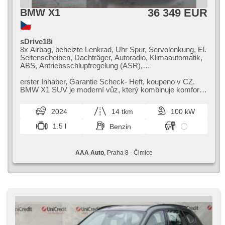
36 349 EUR
BMW X1
sDrive18i
8x Airbag, beheizte Lenkrad, Uhr Spur, Servolenkung, El.
Seitenscheiben, Dachträger, Autoradio, Klimaautomatik,
ABS, Antriebsschlupfregelung (ASR),
Zentralverriegelung, Bordcomputer, El. Klappspiegel,
Elektronisches Stabilitätsprogramm (ESP), beheizte
erster Inhaber,​ Garantie Scheck​- Heft,​ koupeno v CZ.
Sitze, head-up display, Scheibenwischersensor, starten
BMW X1 SUV je moderní vůz,​ který kombinuje komfortní
per Taste, Sportsitze, Anhängerkupplung,
jízdu s pokročilou bezpe...
Reifendrucksensor, Automatikgetriebe
2024
14 tkm
100 kW
1.5 l
Benzin
AAA Auto
, Praha 8 - Čimice