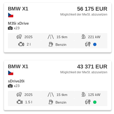
Sitze, Positionssitze, Reifendrucksensor, Vorderlichter LED,
autom. Aktivation der Warnflutlicht, Nebelscheinwerfer,
56 175 EUR
BMW X1
Start-Stop System, USB, Speicherkarte, Autoradio,
Außenthermometer, beheizte Spiegel, Teilbare
Möglichkeit der MwSt. abzusetzen
Rücksitzbank, zadní loketní opěrka, Innenthermometer,
Heckscheibenwischer, Getönte Scheiben, přední pohon,
M35i xDrive
Antrieb 4x2, Längssitzvorschub, Ausziehbare Kopflehnen
x23
2025
15 tkm
221 kW
2 l
Benzin
43 371 EUR
BMW X1
Möglichkeit der MwSt. abzusetzen
sDrive20i
x23
2025
15 tkm
125 kW
1.5 l
Benzin