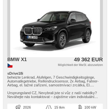
49 362 EUR
BMW X1
Möglichkeit der MwSt. abzusetzen
sDrive18i
beheizte Lenkrad, Alufelgen, 7 Geschwindigkeitsgänge,
Automatikgetriebe, Reifendrucksensor, 2x Airbag, Fahrer-
Airbag, el. tažné zařízení, samostmívací zrcátka, El.
Spiegel, El. Klappspiegel, vyhřívané trysky ostřikovačů
čelního skla, beheizte Spiegel, beheizte Sitze, Vorderlichter
Ursprungsland CZ,​ Nevybrali jste si vůz z naší nabídky?
LED, Schaltflutlicht, automatické přepínání dálkových
Neváhejte nás kontaktovat – zajistíme vám individuální
světel, Lichtsensor, Heck LED Leuchte, Tempomat, Uhr
dovoz vozu na zakáz...
Spur, Notbremsung (PEBS), ukazatel rychlostního limitu
2026
15 tkm
100 kW
(SLIF), Parkassistent, Bordcomputer, digitální příjem rádia