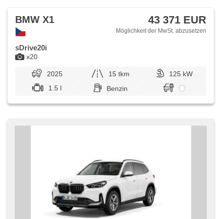
43 371 EUR
BMW X1
Möglichkeit der MwSt. abzusetzen
sDrive20i
x20
2025
15 tkm
125 kW
1.5 l
Benzin