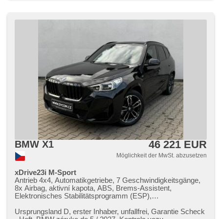
štít, LED adaptivní světlomety, řazení pádly pod volantem,
adaptivní regulace podvozku, automatické přepínání
dálkových světel
46 221 EUR
BMW X1
Möglichkeit der MwSt. abzusetzen
xDrive23i M-Sport
Antrieb 4x4, Automatikgetriebe, 7 Geschwindigkeitsgänge,
8x Airbag, aktivní kapota, ABS, Brems-Assistent,
Elektronisches Stabilitätsprogramm (ESP),
Antriebsschlupfregelung (ASR), Notbremsung (PEBS),
asistent stability přívěsu (TSA), Geschwindigkeitsregelung
Ursprungsland D,​ erster Inhaber,​ unfallfrei,​ Garantie Scheck​