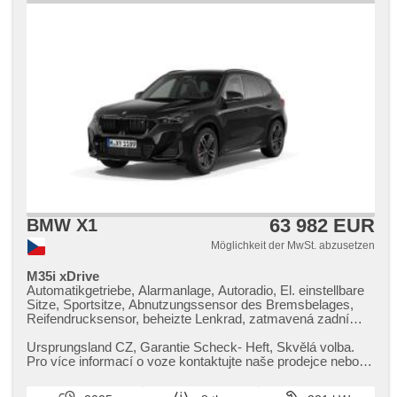
isofix, Autoradio, Servolenkung, Lenkrad einstellbar,
Wegfahrsperre, El. Seitenscheiben, Außenthermometer,
Multifunktionslenkrad, Antrieb 4x2
63 982 EUR
BMW X1
Möglichkeit der MwSt. abzusetzen
M35i xDrive
Automatikgetriebe, Alarmanlage, Autoradio, El. einstellbare
Sitze, Sportsitze, Abnutzungssensor des Bremsbelages,
Reifendrucksensor, beheizte Lenkrad, zatmavená zadní
skla, bezklíčové odemykání, bezklíčové startování, head-up
display, beheizte Sitze, Fahrgestell Steifheitsregelung, LED
Ursprungsland CZ,​ Garantie Scheck​- Heft,​ Skvělá volba.
denní svícení
Pro více informací o voze kontaktujte naše prodejce nebo
nás navštivte v na...