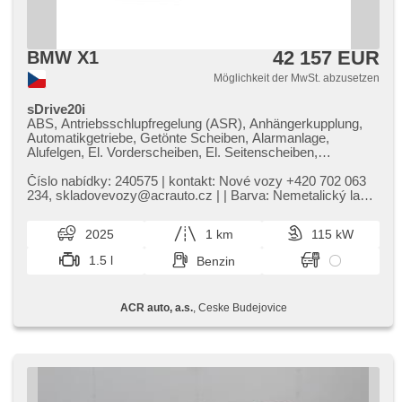
42 157 EUR
BMW X1
Möglichkeit der MwSt. abzusetzen
sDrive20i
ABS, Antriebsschlupfregelung (ASR), Anhängerkupplung,
Automatikgetriebe, Getönte Scheiben, Alarmanlage,
Alufelgen, El. Vorderscheiben, El. Seitenscheiben,
Autoradio, El. Spiegel, beheizte Spiegel, beheizte Sitze,
Sportsitze, Wegfahrsperre, Zentralverriegelung,
Číslo nabídky: 240575 | kontakt: Nové vozy ​+420 702 063
Elektronisches Stabilitätsprogramm (ESP), USB, El.
234,​ skladovevozy@acrauto.cz | | Barva: Nemetalický lak
Klappspiegel, beheizte Lenkrad, Brems-Assistent,
Alpine White | č...
Reifendrucksensor, Parkassistent, AUX, Blind Spot
2025
1 km
115 kW
Anzeige, automatikparken, Vorderlichter LED, täglich
Leuchten, Start-Stop System, Fahrkamera, Bluetooth,
1.5 l
Benzin
Speicherkarte, bezdrátová nabíječka mobilních telefonů,
isofix, samostmívací zrcátka, parkovací senzory přední,
parkovací senzory zadní, bezklíčové startování, bezklíčové
ACR auto, a.s.
, Ceske Budejovice
odemykání, digitální příjem rádia (DAB), LED adaptivní
světlomety, automatické přepínání dálkových světel