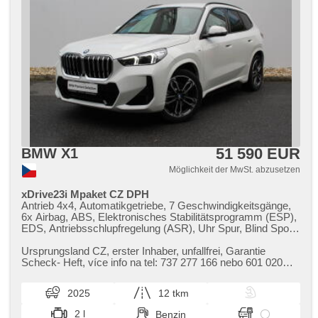
51 590 EUR
BMW X1
Möglichkeit der MwSt. abzusetzen
xDrive23i Mpaket CZ DPH
Antrieb 4x4, Automatikgetriebe, 7 Geschwindigkeitsgänge,
6x Airbag, ABS, Elektronisches Stabilitätsprogramm (ESP),
EDS, Antriebsschlupfregelung (ASR), Uhr Spur, Blind Spot
Anzeige, automatisch im Berg bremsen , Fahrgestell
Steifheitsregelung, 2-Zonen Klimaanlage, Klimaautomatik,
Ursprungsland CZ,​ erster Inhaber,​ unfallfrei,​ Garantie
Adaptive Geschwindigkeitsregelung, LED adaptivní
Scheck​- Heft,​ více info na tel: 737 277 166 nebo 601 020
světlomety, Schaltflutlicht, automatické přepínání dálkových
662
světel, Alufelgen, erfüllt 'EURO VI', Navigation, head-up
2025
12 tkm
display, parkovací senzory přední, Parkassistent,
Fahrkamera, automatikparken, bezklíčové startování,
2 l
Benzin