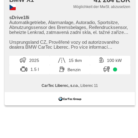
Abnutzungssensor des Bremsbelages, Vorderlichter LED,
Heck LED Leuchte, autom. Aktivation der Warnflutlicht,
Möglichkeit der MwSt. abzusetzen
Start-Stop System, USB, Autoradio, digitální příjem rádia
(DAB), Außenthermometer, beheizte Spiegel, vyhřívané
sDrive18i
trysky ostřikovačů čelního skla, Teilbare Rücksitzbank,
Automatikgetriebe, Alarmanlage, Autoradio, Sportsitze,
zadní loketní opěrka, Trennnetz im Gepäckraum,
Abnutzungssensor des Bremsbelages, Reifendrucksensor,
Televonvorbereitung, Heckscheibenwischer, Getönte
beheizte Lenkrad, zatmavená zadní skla, el. tažné zařízení,
Scheiben, zatmavená zadní skla, Längssitzvorschub,
bezklíčové odemykání, bezklíčové startování, beheizte
Anhängevorrichtung, El. Anlasser, Garantie, el. tažné
Sitze, Blind Spot Anzeige, Parkassistent, LED denní svícení
Ursprungsland CZ,​ Prověřené vozy od autorizovaného
zařízení, digitální přístrojová deska, wifi hotspot
dealera BMW CarTec Liberec. Pro více informací
kontaktujte naše prodejce nebo ...
2025
15 tkm
100 kW
1.5 l
Benzin
CarTec Liberec, s.r.o.
, Liberec 11