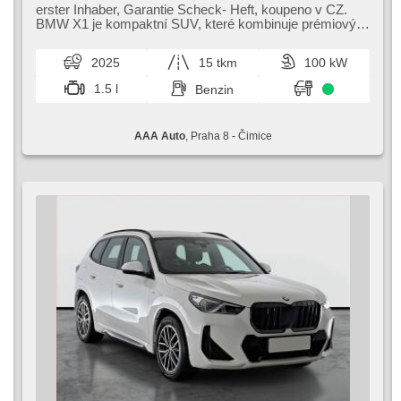
Bordcomputer, El. Klappspiegel, Elektronisches
erster Inhaber,​ Garantie Scheck​- Heft,​ koupeno v CZ.
Stabilitätsprogramm (ESP), beheizte Sitze, Ledersitze,
BMW X1 je kompaktní SUV,​ které kombinuje prémiový
Scheibenwischersensor, starten per Taste, Sportsitze,
design s dynamickými jízdní...
Reifendrucksensor, USB, Automatikgetriebe
2025
15 tkm
100 kW
1.5 l
Benzin
AAA Auto
, Praha 8 - Čimice