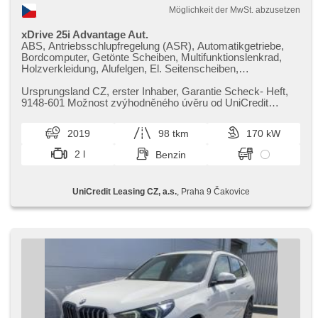
Möglichkeit der MwSt. abzusetzen
xDrive 25i Advantage Aut.
ABS, Antriebsschlupfregelung (ASR), Automatikgetriebe,
Bordcomputer, Getönte Scheiben, Multifunktionslenkrad,
Holzverkleidung, Alufelgen, El. Seitenscheiben,
Heckscheibenwischer, Klimaautomatik, Längssitzvorschub,
Ausziehbare Kopflehnen, Positionssitze, Autoradio,
Ursprungsland CZ,​ erster Inhaber,​ Garantie Scheck​- Heft,​
Ledersitze, Teilbare Rücksitzbank, El. Spiegel, beheizte
9148​-601 Možnost zvýhodněného úvěru od UniCredit
Spiegel, Scheinwerferwaschanlagen, Servolenkung,
Leasing. V případě využi...
beheizte Sitze, USB, Sportsitze, Tempomat,
2019
98 tkm
170 kW
Außenthermometer, Wegfahrsperre,
Scheibenwischersensor, Lichtsensor, Dachträger, Lenkrad
2 l
Benzin
einstellbar, Antrieb 4x4, höheneinstellbare Sitze,
Zentralverriegelung mit Funkfernbedienung, 6x Airbag,
Navigation, El. Deckel des Kofferraums, Elektronisches
UniCredit Leasing CZ, a.s.
, Praha 9 Čakovice
Stabilitätsprogramm (ESP), Beifahrerairbagdeaktivierung,
Reifendrucksensor, starten per Taste, Lederpolsterung,
Vorderlichter LED, täglich Leuchten, hands free, 2-Zonen
Klimaanlage, Start-Stop System, Bluetooth, isofix, parkovací
senzory přední, parkovací senzory zadní, bezklíčové
startování