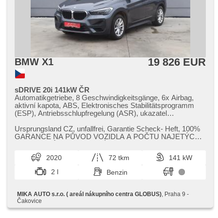
19 826 EUR
BMW X1
sDRIVE 20i 141kW ČR
Automatikgetriebe, 8 Geschwindigkeitsgänge, 6x Airbag,
aktivní kapota, ABS, Elektronisches Stabilitätsprogramm
(ESP), Antriebsschlupfregelung (ASR), ukazatel
rychlostního limitu (SLIF), Servolenkung, 2-Zonen
Klimaanlage, Klimaautomatik, Standheizung, Tempomat,
Ursprungsland CZ,​ unfallfrei,​ Garantie Scheck​- Heft,​ 100%
LED adaptivní světlomety, täglich Leuchten, LED denní
GARANCE NA PŮVOD VOZIDLA A POČTU NAJETÝCH
svícení, Alufelgen, erfüllt 'EURO VI', Bordcomputer, volba
KILOMETRŮ. PRAVIDELNÝ SERVIS B...
jízdního režimu, elektronická ruční brzda, Navigation,
2020
72 tkm
141 kW
parkovací senzory přední, parkovací senzory zadní,
Parkassistent, bezklíčové startování, Lichtsensor,
2 l
Benzin
Scheibenwischersensor, Lenkrad einstellbar,
Multifunktionslenkrad, Beifahrerairbagdeaktivierung, hands
free, Bluetooth, El. Deckel des Kofferraums, El.
MIKA AUTO s.r.o. ( areál nákupního centra GLOBUS)
, Praha 9 -
Seitenscheiben, Dachträger, El. Spiegel, starten per Taste,
Čakovice
Wegfahrsperre, Zentralverriegelung mit Funkfernbedienung,
Zentralverriegelung, isofix, beheizte Sitze, höheneinstellbare