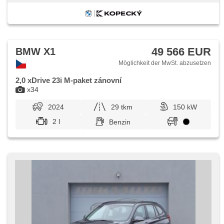
49 566 EUR
BMW X1
Möglichkeit der MwSt. abzusetzen
2,0 xDrive 23i M-paket zánovní
x34
2024
29 tkm
150 kW
2 l
Benzin