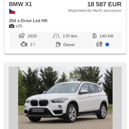
18 587 EUR
BMW X1
Möglichkeit der MwSt. abzusetzen
20d x-Drive Led HK
x25
2020
170 tkm
140 kW
2 l
Diesel