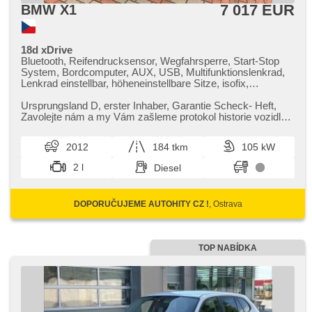
7 017 EUR
BMW X1
18d xDrive
Bluetooth, Reifendrucksensor, Wegfahrsperre, Start-Stop
System, Bordcomputer, AUX, USB, Multifunktionslenkrad,
Lenkrad einstellbar, höheneinstellbare Sitze, isofix,
Heckscheibenwischer, Heck LED Leuchte,
Nebelscheinwerfer, El. Spiegel, beheizte Spiegel,
Ursprungsland D,​ erster Inhaber,​ Garantie Scheck​- Heft,​
Scheibenwischersensor, Lichtsensor, El. Seitenscheiben,
Zavolejte nám a my Vám zašleme protokol historie vozidla
Getönte Scheiben, Klimaanlage,
ZDARMA. Vaše stáv...
Beifahrerairbagdeaktivierung, CD-Spieler,
2012
184 tkm
105 kW
Zentralverriegelung mit Funkfernbedienung, Teilbare
Rücksitzbank, parkovací senzory zadní,
2 l
Diesel
Außenthermometer, Servolenkung, Elektronisches
Stabilitätsprogramm (ESP), Antriebsschlupfregelung (ASR),
automatisch im Berg bremsen , 6x Airbag, Antrieb 4x4,
DOPORUČUJEME AUTOHITY CZ !
, Ostrava
Handgetriebe, ABS
TOP NABÍDKA