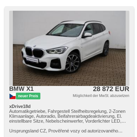
28 872 EUR
BMW X1
Möglichkeit der MwSt. abzusetzen
neuer Preis
xDrive18d
Automatikgetriebe, Fahrgestell Steifheitsregelung, 2-Zonen
Klimaanlage, Autoradio, Beifahrerairbagdeaktivierung, El.
einstellbare Sitze, Nebelscheinwerfer, Vorderlichter LED,
Multifunktionslenkrad, Navigation, automatikparken,
Parkassistent, Bordcomputer, Sportsitze,
Ursprungsland CZ,​ Prověřené vozy od autorizovaného
Abnutzungssensor des Bremsbelages, Reifendrucksensor,
dealera BMW CarTec Liberec. Pro více informací