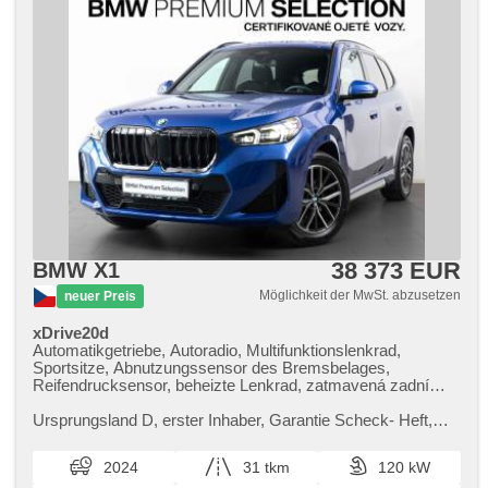
38 373 EUR
BMW X1
Möglichkeit der MwSt. abzusetzen
neuer Preis
xDrive20d
Automatikgetriebe, Autoradio, Multifunktionslenkrad,
Sportsitze, Abnutzungssensor des Bremsbelages,
Reifendrucksensor, beheizte Lenkrad, zatmavená zadní
skla, Antrieb 4x4, bezklíčové odemykání, bezklíčové
startování, head-up display, beheizte Sitze, Fahrgestell
Ursprungsland D,​ erster Inhaber,​ Garantie Scheck​- Heft,​
Steifheitsregelung, LED denní svícení
Prověřené vozy od autorizovaného dealera BMW CarTec
Praha. Pro více inform...
2024
31 tkm
120 kW