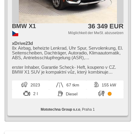
36 349 EUR
BMW X1
Möglichkeit der MwSt. abzusetzen
xDrive23d
8x Airbag, beheizte Lenkrad, Uhr Spur, Servolenkung, El.
Seitenscheiben, Dachträger, Autoradio, Klimaautomatik,
ABS, Antriebsschlupfregelung (ASR),
Zentralverriegelung, Bordcomputer, El. Klappspiegel,
Elektronisches Stabilitätsprogramm (ESP),
erster Inhaber,​ Garantie Scheck​- Heft,​ koupeno v CZ.
Nebelscheinwerfer, beheizte Sitze,
BMW X1 SUV je kompaktní vůz,​ který kombinuje
Scheibenwischersensor, starten per Taste, Sportsitze,
prémiový komfort s moderní výbav...
Anhängerkupplung, Reifendrucksensor,
2023
67 tkm
155 kW
Automatikgetriebe, Antrieb 4x4
2 l
Diesel
Mototechna Group s.r.o
, Praha 1