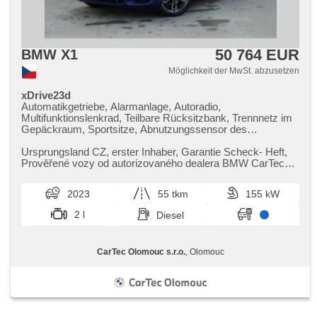
50 764 EUR
BMW X1
Möglichkeit der MwSt. abzusetzen
xDrive23d
Automatikgetriebe, Alarmanlage, Autoradio,
Multifunktionslenkrad, Teilbare Rücksitzbank, Trennnetz im
Gepäckraum, Sportsitze, Abnutzungssensor des
Bremsbelages, Reifendrucksensor, beheizte Lenkrad,
zatmavená zadní skla, Antrieb 4x4, bezklíčové odemykání,
Ursprungsland CZ,​ erster Inhaber,​ Garantie Scheck​- Heft,​
bezklíčové startování, head-up display, Panoramadach,
Prověřené vozy od autorizovaného dealera BMW CarTec
beheizte Sitze, Fahrgestell Steifheitsregelung, LED denní
Olomouc. Pro více inf...
svícení
2023
55 tkm
155 kW
2 l
Diesel
CarTec Olomouc s.r.o.
, Olomouc