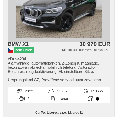
30 979 EUR
BMW X1
Möglichkeit der MwSt. abzusetzen
neuer Preis
xDrive20d
Alarmanlage, automatikparken, 2-Zonen Klimaanlage,
bezdrátová nabíječka mobilních telefonů, Autoradio,
Beifahrerairbagdeaktivierung, El. einstellbare Sitze,
Nebelscheinwerfer, Vorderlichter LED,
Multifunktionslenkrad, Navigation, Parkassistent,
Ursprungsland CZ,​ Prověřené vozy od autorizovaného
Bordcomputer, Alufelgen, Sportsitze, Abnutzungssensor des
dealera BMW CarTec Liberec. Pro více informací
Bremsbelages, Reifendrucksensor, beheizte Lenkrad,
kontaktujte naše prodejce nebo ...
2022
137 tkm
140 kW
Fahrkamera, zatmavená zadní skla, Antrieb 4x4,
Scheinwerferwaschanlagen, bezklíčové odemykání,
2 l
Diesel
bezklíčové startování, head-up display, beheizte Sitze
CarTec Liberec, s.r.o.
, Liberec 11