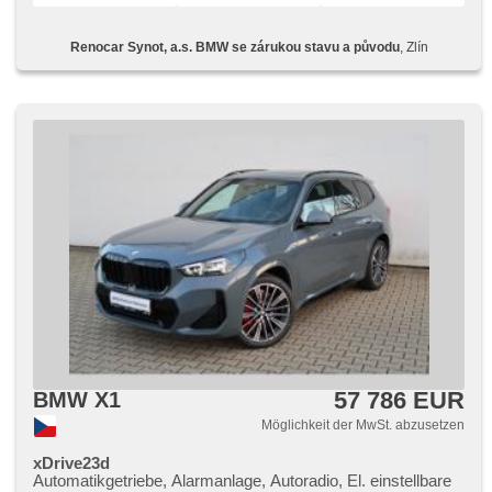
Parkassistent, Fahrkamera, automatikparken, bezklíčové
startování, bezklíčové odemykání, Lichtsensor,
Renocar Synot, a.s. BMW se zárukou stavu a původu
, Zlín
Scheibenwischersensor, Lenkrad einstellbar,
Multifunktionslenkrad, řazení pádly pod volantem,
Beifahrerairbagdeaktivierung, Telefon, Android Auto, Apple
CarPlay, bezdrátová nabíječka mobilních telefonů,
Bluetooth, El. Deckel des Kofferraums, El. Seitenscheiben,
El. Klappspiegel, El. Spiegel, samostmívací zrcátka, starten
per Taste, Wegfahrsperre, Alarmanlage, Zentralverriegelung
mit Funkfernbedienung, Sportsitze, Ledersitze, isofix,
Lederpolsterung, ambientní osvětlení interiéru, beheizte
Sitze, El. einstellbare Sitze, höheneinstellbare Sitze,
höheneinstellbare Fahrersitz, Reifendrucksensor,
Abnutzungssensor des Bremsbelages, Start-Stop System,
USB, AUX, Autoradio, digitální příjem rádia (DAB), beheizte
Spiegel, Teilbare Rücksitzbank, Trennnetz im Gepäckraum,
Heckscheibenwischer, Getönte Scheiben,
Längssitzvorschub, Garantie, el. tažné zařízení
57 786 EUR
BMW X1
Möglichkeit der MwSt. abzusetzen
xDrive23d
Automatikgetriebe, Alarmanlage, Autoradio, El. einstellbare