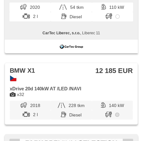
beheizte Lenkrad, Fahrkamera, zatmavená zadní skla,
kontaktujte naše prodejce nebo ...
2020
54 tkm
110 kW
Alufelgen, Scheinwerferwaschanlagen, bezklíčové
odemykání, bezklíčové startování, beheizte Sitze
2 l
Diesel
CarTec Liberec, s.r.o.
, Liberec 11
12 185 EUR
BMW X1
xDrive 20d 140kW AT /LED /NAVI
x32
2018
228 tkm
140 kW
2 l
Diesel