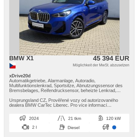
45 394 EUR
BMW X1
Möglichkeit der MwSt. abzusetzen
xDrive20d
Automatikgetriebe, Alarmanlage, Autoradio,
Multifunktionslenkrad, Sportsitze, Abnutzungssensor des
Bremsbelages, Reifendrucksensor, beheizte Lenkrad,
zatmavená zadní skla, Antrieb 4x4, el. tažné zařízení,
bezklíčové odemykání, bezklíčové startování, beheizte
Ursprungsland CZ,​ Prověřené vozy od autorizovaného
Sitze, Fahrgestell Steifheitsregelung, Parkassistent, LED
dealera BMW CarTec Liberec. Pro více informací
denní svícení
kontaktujte naše prodejce nebo ...
2024
21 tkm
120 kW
2 l
Diesel