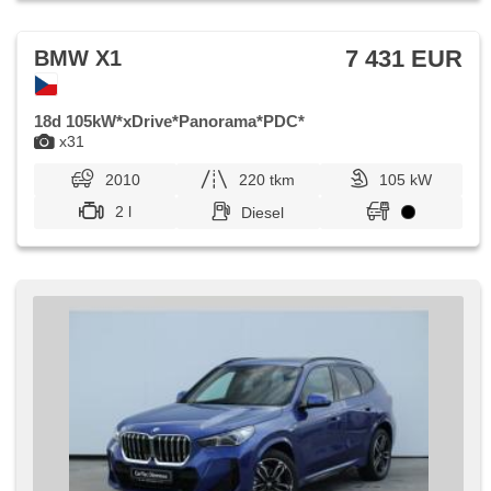
7 431 EUR
BMW X1
18d 105kW*xDrive*Panorama*PDC*
x31
2010
220 tkm
105 kW
2 l
Diesel