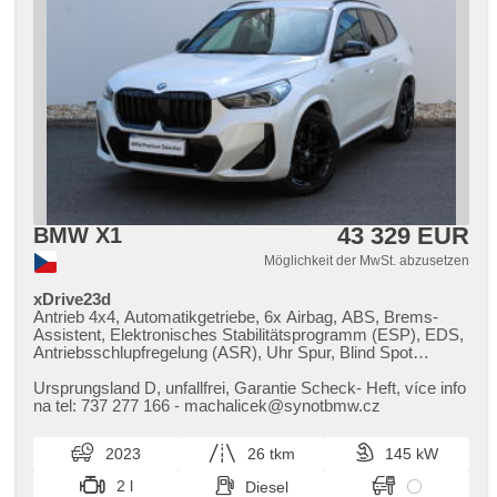
43 329 EUR
BMW X1
Möglichkeit der MwSt. abzusetzen
xDrive23d
Antrieb 4x4, Automatikgetriebe, 6x Airbag, ABS, Brems-
Assistent, Elektronisches Stabilitätsprogramm (ESP), EDS,
Antriebsschlupfregelung (ASR), Uhr Spur, Blind Spot
Anzeige, automatisch im Berg bremsen , adaptivní regulace
podvozku, Adaptive Geschwindigkeitsregelung, Tempomat,
Ursprungsland D,​ unfallfrei,​ Garantie Scheck​- Heft,​ více info
LED adaptivní světlomety, Schaltflutlicht, automatické
na tel: 737 277 166 ​- machalicek@synotbmw.cz
přepínání dálkových světel, Alufelgen, erfüllt 'EURO VI',
dotykové ovládání palubního počítače, digitální přístrojový
2023
26 tkm
145 kW
štít, volba jízdního režimu, elektronická ruční brzda,
Navigation, head-up display, parkovací senzory přední,
2 l
Diesel
parkovací senzory zadní, 360° monitorovací systém (AVM),