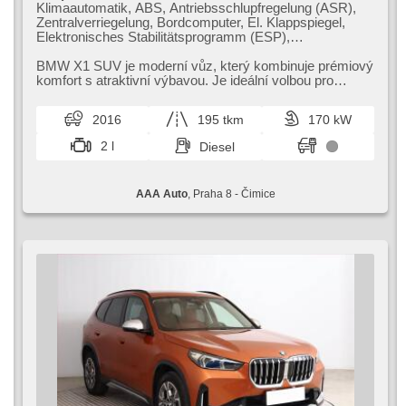
Klimaautomatik, ABS, Antriebsschlupfregelung (ASR),
Zentralverriegelung, Bordcomputer, El. Klappspiegel,
Elektronisches Stabilitätsprogramm (ESP),
Nebelscheinwerfer, beheizte Sitze, head-up display,
Ledersitze, Scheibenwischersensor, starten per Taste,
BMW X1 SUV je moderní vůz,​ který kombinuje prémiový
Anhängerkupplung, Reifendrucksensor, USB, 10x
komfort s atraktivní výbavou. Je ideální volbou pro
Airbag, El. einstellbare Sitze, Panoramadach, El. Spiegel,
městské i rodinné cestován...
Servolenkung, El. Seitenscheiben, Dachträger,
2016
195 tkm
170 kW
Dachscheibe, Autoradio, Automatikgetriebe, Antrieb 4x4
2 l
Diesel
AAA Auto
, Praha 8 - Čimice