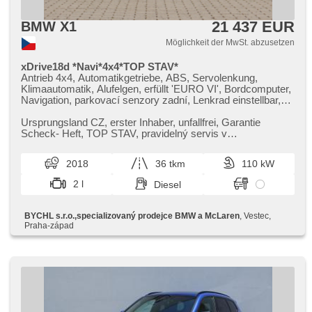
21 437 EUR
BMW X1
Möglichkeit der MwSt. abzusetzen
xDrive18d *Navi*4x4*TOP STAV*
Antrieb 4x4, Automatikgetriebe, ABS, Servolenkung,
Klimaautomatik, Alufelgen, erfüllt 'EURO VI', Bordcomputer,
Navigation, parkovací senzory zadní, Lenkrad einstellbar,
Multifunktionslenkrad, hands free, Bluetooth, El.
Seitenscheiben, starten per Taste, Zentralverriegelung mit
Ursprungsland CZ,​ erster Inhaber,​ unfallfrei,​ Garantie
Funkfernbedienung, Zentralverriegelung, isofix, beheizte
Scheck​- Heft,​ TOP STAV,​ pravidelný servis v
Sitze, Positionssitze, Reifendrucksensor, Start-Stop
autorizovaném servisu. Příplatk...
System, USB, Autoradio, Außenthermometer, Teilbare
2018
36 tkm
110 kW
Rücksitzbank, Innenthermometer, Televonvorbereitung,
Längssitzvorschub, Ausziehbare Kopflehnen
2 l
Diesel
BYCHL s.r.o.,specializovaný prodejce BMW a McLaren
, Vestec,
Praha-západ