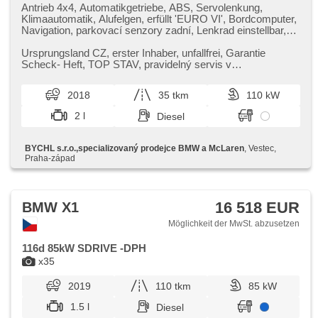
Antrieb 4x4, Automatikgetriebe, ABS, Servolenkung,
Klimaautomatik, Alufelgen, erfüllt 'EURO VI', Bordcomputer,
Navigation, parkovací senzory zadní, Lenkrad einstellbar,
Multifunktionslenkrad, hands free, Bluetooth, El.
Seitenscheiben, starten per Taste, Zentralverriegelung mit
Ursprungsland CZ,​ erster Inhaber,​ unfallfrei,​ Garantie
Funkfernbedienung, Zentralverriegelung, isofix, beheizte
Scheck​- Heft,​ TOP STAV,​ pravidelný servis v
Sitze, Positionssitze, Reifendrucksensor, Start-Stop
autorizovaném servisu. Příplatk...
System, USB, Autoradio, Außenthermometer, Teilbare
2018
35 tkm
110 kW
Rücksitzbank, Innenthermometer, Televonvorbereitung,
Längssitzvorschub, Ausziehbare Kopflehnen
2 l
Diesel
BYCHL s.r.o.,specializovaný prodejce BMW a McLaren
, Vestec,
Praha-západ
16 518 EUR
BMW X1
Möglichkeit der MwSt. abzusetzen
116d 85kW SDRIVE -DPH
x35
2019
110 tkm
85 kW
1.5 l
Diesel