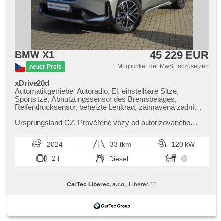
45 229 EUR
BMW X1
Möglichkeit der MwSt. abzusetzen
neuer Preis
xDrive20d
Automatikgetriebe, Autoradio, El. einstellbare Sitze,
Sportsitze, Abnutzungssensor des Bremsbelages,
Reifendrucksensor, beheizte Lenkrad, zatmavená zadní
skla, odvětrávaná sedadla, el. tažné zařízení, bezklíčové
odemykání, bezklíčové startování, beheizte Sitze,
Ursprungsland CZ,​ Prověřené vozy od autorizovaného
Parkassistent, LED denní svícení
dealera BMW CarTec Liberec. Pro více informací
kontaktujte naše prodejce nebo ...
2024
33 tkm
120 kW
2 l
Diesel
CarTec Liberec, s.r.o.
, Liberec 11