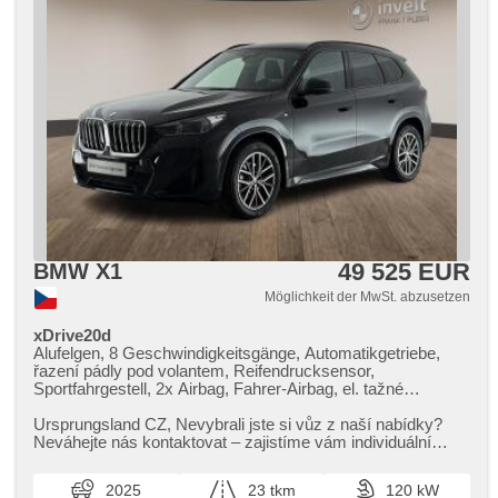
49 525 EUR
BMW X1
Möglichkeit der MwSt. abzusetzen
xDrive20d
Alufelgen, 8 Geschwindigkeitsgänge, Automatikgetriebe,
řazení pádly pod volantem, Reifendrucksensor,
Sportfahrgestell, 2x Airbag, Fahrer-Airbag, el. tažné
zařízení, samostmívací zrcátka, El. Spiegel, El.
Klappspiegel, vyhřívané trysky ostřikovačů čelního skla,
Ursprungsland CZ,​ Nevybrali jste si vůz z naší nabídky?
beheizte Spiegel, Sportsitze, Vorderlichter LED,
Neváhejte nás kontaktovat – zajistíme vám individuální
Schaltflutlicht, automatické přepínání dálkových světel,
dovoz vozu na zakáz...
Lichtsensor, Heck LED Leuchte, Tempomat, Uhr Spur,
2025
23 tkm
120 kW
Notbremsung (PEBS), ukazatel rychlostního limitu (SLIF),