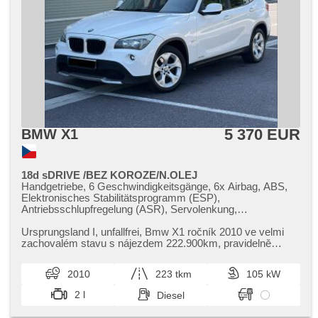
5 370 EUR
BMW X1
18d sDRIVE /BEZ KOROZE/N.OLEJ
Handgetriebe, 6 Geschwindigkeitsgänge, 6x Airbag, ABS,
Elektronisches Stabilitätsprogramm (ESP),
Antriebsschlupfregelung (ASR), Servolenkung,
Klimaautomatik, Bordcomputer, parkovací senzory zadní,
Parkassistent, Scheibenwischersensor, El. Seitenscheiben,
Ursprungsland I,​ unfallfrei,​ Bmw X1 ročník 2010 ve velmi
El. Spiegel, starten per Taste, Alarmanlage,
zachovalém stavu s nájezdem 222.900km,​ pravidelně
Zentralverriegelung, isofix, beheizte Sitze,
servisováno,​ aktuálně n...
Reifendrucksensor, Vorderlichter LED, Nebelscheinwerfer,
2010
223 tkm
105 kW
Autoradio
2 l
Diesel