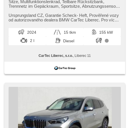
Sitze, Multifunktionslenkrad, Teilbare Rücksitzbank,
Trennnetz im Gepäckraum, Sportsitze, Abnutzungssensor
des Bremsbelages, Reifendrucksensor, beheizte Lenkrad,
zatmavená zadní skla, odvětrávaná sedadla, el. tažné
Ursprungsland CZ,​ Garantie Scheck​- Heft,​ Prověřené vozy
zařízení, bezklíčové odemykání, bezklíčové startování,
od autorizovaného dealera BMW CarTec Liberec. Pro více
head-up display, Panoramadach, beheizte Sitze, Fahrgestell
informací kontaktu...
Steifheitsregelung, LED denní svícení
2024
15 tkm
155 kW
2 l
Diesel
CarTec Liberec, s.r.o.
, Liberec 11