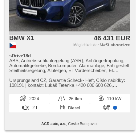
46 431 EUR
BMW X1
Möglichkeit der MwSt. abzusetzen
sDrive18d
ABS, Antriebsschlupfregelung (ASR), Anhängerkupplung,
Automatikgetriebe, Bordcomputer, Alarmanlage, Fahrgestell
Steifheitsregelung, Alufelgen, El. Vorderscheiben, El.
Seitenscheiben, Autoradio, El. Spiegel, beheizte Spiegel,
beheizte Sitze, Sportsitze, Wegfahrsperre,
Ursprungsland CZ,​ Garantie Scheck​- Heft,​ Číslo nabídky:
Zentralverriegelung, Elektronisches Stabilitätsprogramm
198191 | kontakt: Lukáš Tetenka ​+420 606 600 626,​
(ESP), USB, head-up display, El. Klappspiegel, beheizte
tetenka@acrauto.cz | Vý...
Lenkrad, Brems-Assistent, Reifendrucksensor,
2024
26 tkm
110 kW
Parkassistent, AUX, Blind Spot Anzeige, automatikparken,
Vorderlichter LED, täglich Leuchten, Start-Stop System,
2 l
Diesel
Fahrkamera, Bluetooth, Speicherkarte, 360° monitorovací
systém (AVM), bezdrátová nabíječka mobilních telefonů,
isofix, samostmívací zrcátka, parkovací senzory přední,
ACR auto, a.s.
, Ceske Budejovice
parkovací senzory zadní, bezklíčové startování, bezklíčové
odemykání, digitální příjem rádia (DAB), LED adaptivní
světlomety, řazení pádly pod volantem, adaptivní regulace