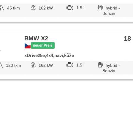
1.5 l
45 tkm
162 kW
hybrid -
Benzin
18
BMW X2
neuer Preis
e
xDrive25e,4x4,navi,kůže
1.5 l
120 tkm
162 kW
hybrid -
Benzin