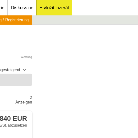
in
Diskussion
+ vložit inzerát
 / Registrierung
Werbung
abgesteigend
2
Anzeigen
 840 EUR
wSt. abzusetzen