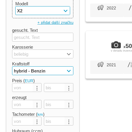
Modell
2022
X2
+ přidat další značku
gesucht. Text
50
Karosserie
x
v detailu inzerc
beliebig
Kraftstoff
2021
hybrid - Benzin
Preis (
)
EUR
erzeugt
Tachometer (
)
km
Hubraum (ccm)