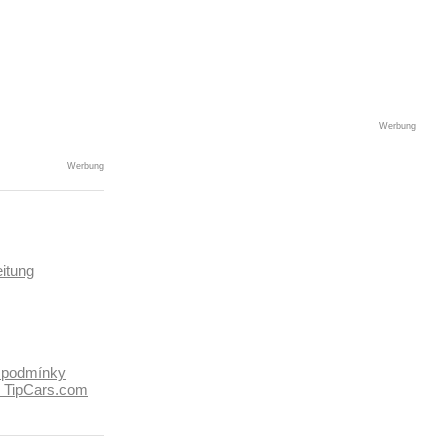
Werbung
Werbung
itung
 podmínky
k TipCars.com