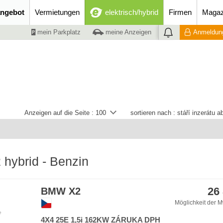
ngebot
Vermietungen
elektrisch/hybrid
Firmen
Magaz
mein Parkplatz
meine Anzeigen
Anmeldung
Anzeigen auf die Seite :
100
sortieren nach :
stáří inzerátu 
hybrid - Benzin
26
BMW X2
Möglichkeit der M
e
4X4 25E 1,5i 162KW ZÁRUKA DPH