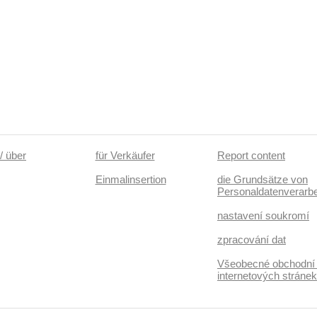
/ über
für Verkäufer
Report content
Einmalinsertion
die Grundsätze von
Personaldatenverarbe
nastavení soukromí
zpracování dat
Všeobecné obchodní
internetových stráne