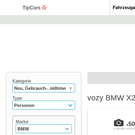
Fahrzeuga
Kategorie
Neu, Gebrauch-, oldtimer
3
vozy BMW X2 
Type
Personen
Marke
50
x
BMW
v detailu inzerc