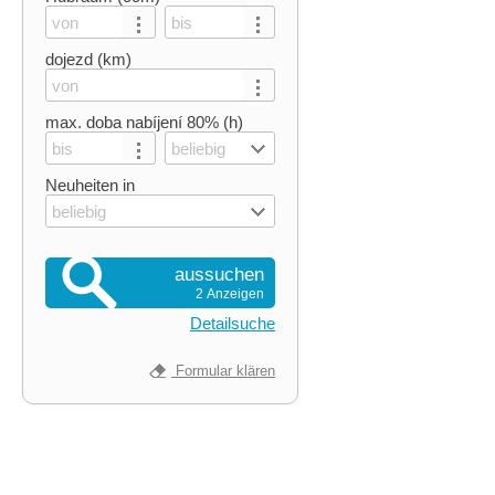
dojezd (km)
max. doba nabíjení 80% (h)
beliebig
Neuheiten in
beliebig
aussuchen
2 Anzeigen
Detailsuche
Formular klären