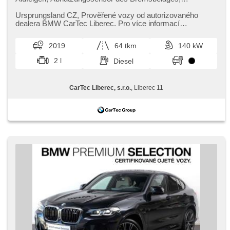
Reifendrucksensor, beheizte Sitze, Parkassistent
Ursprungsland CZ,​ Prověřené vozy od autorizovaného
dealera BMW CarTec Liberec. Pro více informací
kontaktujte naše prodejce nebo ...
2019
64 tkm
140 kW
2 l
Diesel
CarTec Liberec, s.r.o.
, Liberec 11