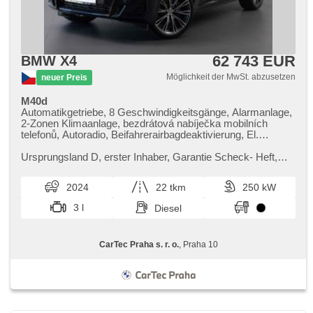
62 743 EUR
BMW X4
Möglichkeit der MwSt. abzusetzen
neuer Preis
M40d
Automatikgetriebe, 8 Geschwindigkeitsgänge, Alarmanlage,
2-Zonen Klimaanlage, bezdrátová nabíječka mobilních
telefonů, Autoradio, Beifahrerairbagdeaktivierung, El.
einstellbare Sitze, Multifunktionslenkrad, Sportsitze,
Abnutzungssensor des Bremsbelages, Reifendrucksensor,
Ursprungsland D,​ erster Inhaber,​ Garantie Scheck​- Heft,​
zatmavená zadní skla, Alufelgen, Antrieb 4x4, el. tažné
Prověřené vozy od autorizovaného dealera BMW CarTec
zařízení, bezklíčové odemykání, bezklíčové startování,
Praha. Pro více inform...
2024
22 tkm
250 kW
head-up display, Panoramadach, beheizte Sitze, Fahrgestell
Steifheitsregelung, Blind Spot Anzeige, Parkassistent,
3 l
Diesel
laserové světlomety
CarTec Praha s. r. o.
, Praha 10