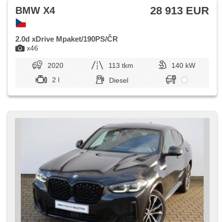
28 913 EUR
BMW X4
2.0d xDrive Mpaket/190PS/ČR
x46
2020
113 tkm
140 kW
2 l
Diesel