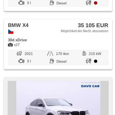
3 l
Diesel
35 105 EUR
BMW X4
Möglichkeit der MwSt. abzusetzen
30d xDrive
x27
2021
170 tkm
210 kW
3 l
Diesel