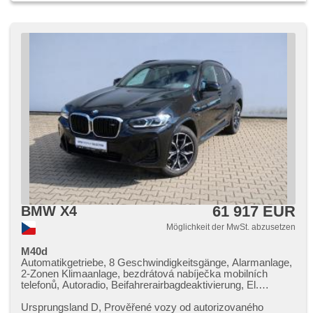
61 917 EUR
BMW X4
Möglichkeit der MwSt. abzusetzen
M40d
Automatikgetriebe, 8 Geschwindigkeitsgänge, Alarmanlage,
2-Zonen Klimaanlage, bezdrátová nabíječka mobilních
telefonů, Autoradio, Beifahrerairbagdeaktivierung, El.
einstellbare Sitze, Multifunktionslenkrad, Sportfahrgestell,
Sportsitze, Abnutzungssensor des Bremsbelages,
Ursprungsland D,​ Prověřené vozy od autorizovaného