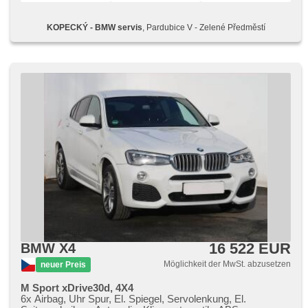
KOPECKÝ - BMW servis
, Pardubice V - Zelené Předměstí
16 522 EUR
BMW X4
Möglichkeit der MwSt. abzusetzen
neuer Preis
M Sport xDrive30d, 4X4
6x Airbag, Uhr Spur, El. Spiegel, Servolenkung, El.