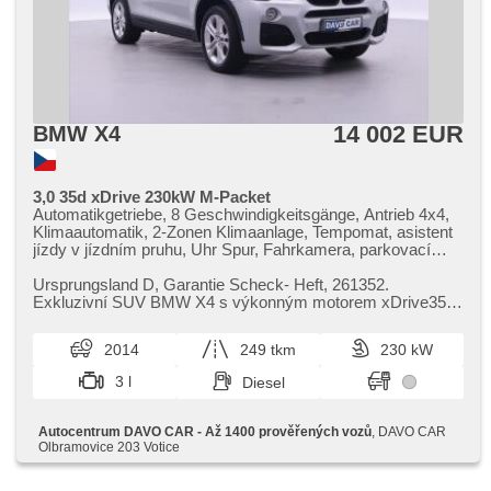
14 002 EUR
BMW X4
3,0 35d xDrive 230kW M-Packet
Automatikgetriebe, 8 Geschwindigkeitsgänge, Antrieb 4x4,
Klimaautomatik, 2-Zonen Klimaanlage, Tempomat, asistent
jízdy v jízdním pruhu, Uhr Spur, Fahrkamera, parkovací
senzory přední, parkovací senzory zadní, Parkassistent,
Vorderlichter LED, Heck LED Leuchte, LED denní svícení,
Ursprungsland D,​ Garantie Scheck​- Heft,​ 261352.
automatické přepínání dálkových světel, autom. Aktivation
Exkluzivní SUV BMW X4 s výkonným motorem xDrive35d
der Warnflutlicht, Scheinwerferwaschanlagen,
a automatickou převodovkou v pr...
Nebelscheinwerfer, Reifendrucksensor, Anhängerkupplung,
2014
249 tkm
230 kW
Dachscheibe, El. Dachfenster, beheizte Sitze, El.
einstellbare Sitze, paměť nastavení sedadla řidiče,
3 l
Diesel
höheneinstellbare Sitze, Positionssitze, Teilbare
Rücksitzbank, bezklíčové odemykání, Ledersitze, starten
per Taste, El. Deckel des Kofferraums, head-up display,
Autocentrum DAVO CAR - Až 1400 prověřených vozů
, DAVO CAR
Navigation, Bluetooth, hands free, CD-Spieler, USB, AUX,
Olbramovice 203 Votice
adaptivní regulace podvozku, Fahrgestell Steifheitsregelung,
Elektronisches Stabilitätsprogramm (ESP), Alufelgen, ABS,