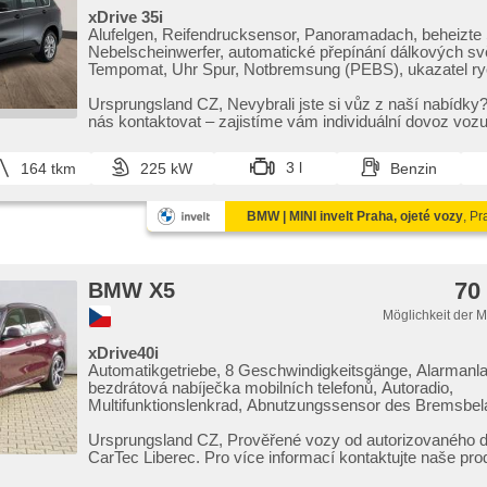
xDrive 35i
Alufelgen, Reifendrucksensor, Panoramadach, beheizte 
Nebelscheinwerfer, automatické přepínání dálkových svě
Tempomat, Uhr Spur, Notbremsung (PEBS), ukazatel ry
limitu (SLIF), Bluetooth, USB, hlasové ovládání palubníh
ABS, Elektronisches Stabilitätsprogramm (ESP),
Ursprungsland CZ,​ Nevybrali jste si vůz z naší nabídky
Antriebsschlupfregelung (ASR), isofix, Bordcomputer, Au
nás kontaktovat – zajistíme vám individuální dovoz vozu
Servolenkung, Lenkrad einstellbar, Wegfahrsperre, El.
Seitenscheiben, Längssitzvorschub, höheneinstellbare S
3 l
164 tkm
225 kW
Benzin
Außenthermometer, Multifunktionslenkrad, Antrieb 4x4
BMW | MINI invelt Praha, ojeté vozy
, Pr
70
BMW X5
Möglichkeit der 
xDrive40i
Automatikgetriebe, 8 Geschwindigkeitsgänge, Alarmanl
bezdrátová nabíječka mobilních telefonů, Autoradio,
Multifunktionslenkrad, Abnutzungssensor des Bremsbel
Reifendrucksensor, zatmavená zadní skla, 4-Zonen Kli
Alufelgen, el. tažné zařízení, bezklíčové odemykání, be
Ursprungsland CZ,​ Prověřené vozy od autorizovaného
startování, head-up display, El. einstellbare Sitze, Stand
CarTec Liberec. Pro více informací kontaktujte naše 
odvětrávaná sedadla, Panoramadach, beheizte Sitze,