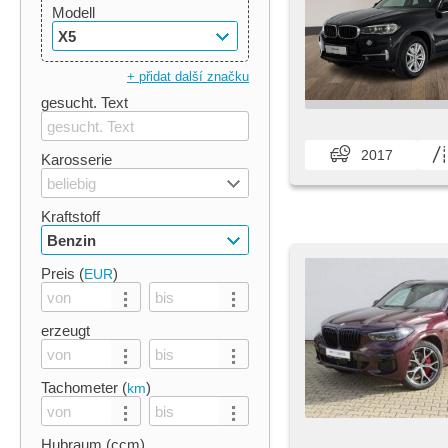
Modell
X5
+ přidat další značku
gesucht. Text
2017
Karosserie
beliebig
Kraftstoff
Benzin
Preis (
)
EUR
erzeugt
Tachometer (
)
km
Hubraum (ccm)