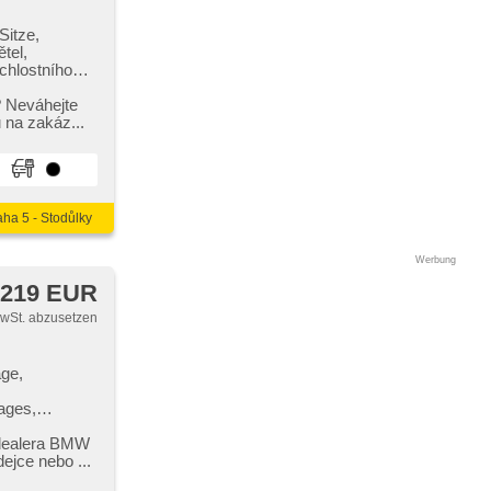
Sitze,
tel,
chlostního
o počítače,
? Neváhejte
toradio,
 na zakáz...
itze,
aha 5 - Stodůlky
Werbung
 219 EUR
MwSt. abzusetzen
age,
ages,
maanlage,
zklíčové
 dealera BMW
heizung,
prodejce nebo ...