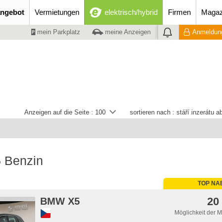
ngebot
Vermietungen
elektrisch/hybrid
Firmen
Magaz
mein Parkplatz
meine Anzeigen
Anmeldung
Anzeigen auf die Seite :
100
sortieren nach :
stáří inzerátu 
 Benzin
TOP NA
20
BMW X5
Möglichkeit der 