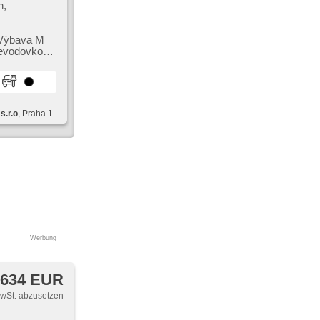
n,
. Výbava M
řevodovkou
kgetriebe,
s.r.o
, Praha 1
Werbung
 634 EUR
MwSt. abzusetzen