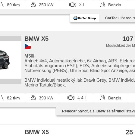
Frontmassagesitze, Fahrgestell Steifheitsregelung, lase
3 l
89 tkm
250 kW
Benzin
světlomety
CarTec Liberec, s.
107
BMW X5
Möglichkeit der 
M50i
Antrieb 4x4, Automatikgetriebe, 6x Airbag, ABS, Elektro
Stabilitätsprogramm (ESP), EDS, Antriebsschlupfregelu
Notbremsung (PEBS), Uhr Spur, Blind Spot Anzeige, asis
koloně, asistent změny jízdního pruhu, asistent jízdy v j
Überwachung der Ermüdung des Fahrers, automatisch 
BMW Individual metalický lak Dravit Grey,​ BMW Individ
bremsen , adaptivní regulace podvozku, Anhängerkuppl
Merino Tartufo/Black.
Klimaanlage, Klimaautomatik, Standheizung, Tempomat, 
Leuchten, automatické přepínání dálkových světel, lase
4.4 l
82 tkm
390 kW
Benzin
světlomety, erfüllt 'EURO VI', Bordcomputer, dotykové o
palubního počítače, ovládání gesty, volba jízdního režim
elektronická ruční brzda, head-up display, hlídání provo
Renocar Synot, a.s. BMW se zárukou stav
(RCTA), parkovací senzory přední, parkovací senzory z
monitorovací systém (AVM), Parkassistent, Fahrkamera
automatikparken, bezklíčové startování, bezklíčové od
Scheibenwischersensor, Lenkrad einstellbar, Multifunkti
25
BMW X5
beheizte Lenkrad, Beifahrerairbagdeaktivierung, Bluetoot