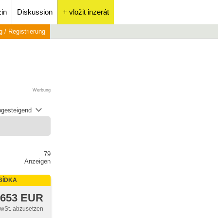
in
Diskussion
+ vložit inzerát
 / Registrierung
Werbung
abgesteigend
79
Anzeigen
BÍDKA
 653 EUR
MwSt. abzusetzen