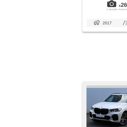
26
x
v detailu inzerc
2017