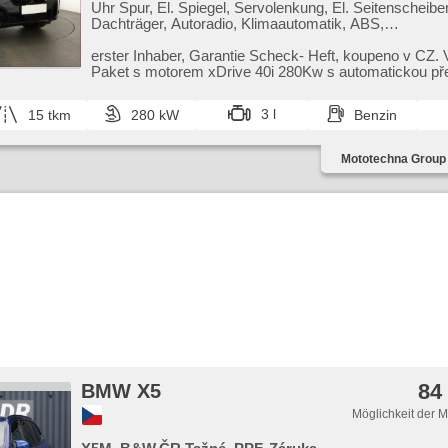
Uhr Spur, El. Spiegel, Servolenkung, El. Seitenscheibe
Dachträger, Autoradio, Klimaautomatik, ABS,
Antriebsschlupfregelung (ASR), Zentralverriegelung,
Bordcomputer, El. Klappspiegel, Elektronisches
erster Inhaber,​ Garantie Scheck​- Heft,​ koupeno v CZ
Stabilitätsprogramm (ESP), beheizte Sitze,
Paket s motorem xDrive 40i 280Kw s automatickou p
Scheibenwischersensor, starten per Taste, Sportsitze,
a pohone...
Anhängerkupplung, Reifendrucksensor, USB, Automati
3 l
15 tkm
280 kW
Benzin
Antrieb 4x4
Mototechna Group 
84
BMW X5
Möglichkeit der 