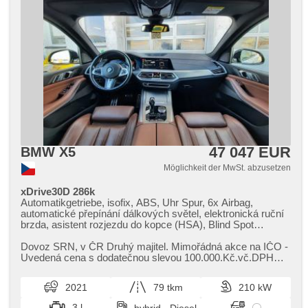
47 047 EUR
BMW X5
Möglichkeit der MwSt. abzusetzen
xDrive30D 286k
Automatikgetriebe, isofix, ABS, Uhr Spur, 6x Airbag,
automatické přepínání dálkových světel, elektronická ruční
brzda, asistent rozjezdu do kopce (HSA), Blind Spot
Anzeige, Scheibenwischersensor, Elektronisches
Stabilitätsprogramm (ESP), Adaptive
Dovoz SRN,​ v ČR Druhý majitel. Mimořádná akce na IČO ​-
Geschwindigkeitsregelung, 2-Zonen Klimaanlage,
Uvedená cena s dodatečnou slevou 100.000.Kč.vč.DPH
bezklíčové startování, Fahrkamera, El. Seitenscheiben, El.
platí při využití zvýhod...
Dachfenster, El. Deckel des Kofferraums, El. Klappspiegel,
2021
79 tkm
210 kW
hands free, head-up display, Parkassistent, Antrieb 4x4,
Autoradio, Navigation, Sound systém Hi-fi, USB, Teilbare
3 l