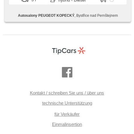
hybrid - Diesel
Rücksitzbank, El. einstellbare Sitze, Lederpolsterung,
Kožený volant, Multifunktionslenkrad, Přední loketní
opěrka/y, beheizte Sitze, Lenkrad einstellbar,
Autosalony PEUGEOT KOPECKÝ
, Bystřice nad Pernštejnem
höheneinstellbare Sitze, Alufelgen, Dachträger, zatmavená
zadní skla, Anhängerkupplung
Kontakt / schreiben Sie uns / über uns
technische Unterstützung
für Verkäufer
Einmalinsertion